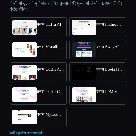
किसी भी टूल को चुनें और संरचित तुलना देखें: मूल्य, परिनियोजन, क्षमताएँ और
कंटेंट नीति।
बनाम HuHu AI
बनाम FashionAdvisorAI
बनाम Visualhound
बनाम SwagAI
बनाम Outfit Anyone AI
बनाम LooksMax AI
बनाम Outfit Changer
बनाम IDM VTON Online - Free Online Access for Virtual Try-Ons
बनाम MyLooks AI
सभी तुलनीय उपकरण देखें।