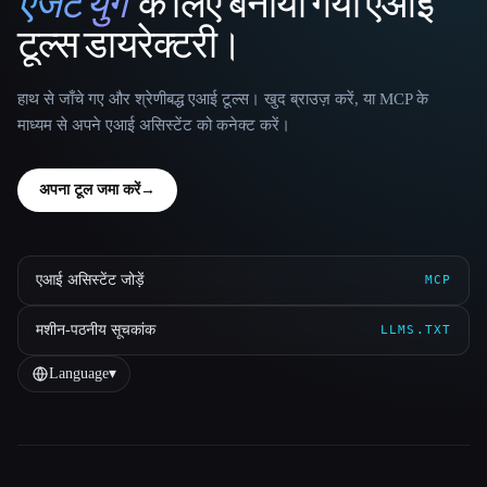
एजेंट युग
के लिए बनाया गया एआई
That AI Collection
टूल्स डायरेक्टरी।
हाथ से जाँचे गए और श्रेणीबद्ध एआई टूल्स। खुद ब्राउज़ करें, या MCP के
माध्यम से अपने एआई असिस्टेंट को कनेक्ट करें।
अपना टूल जमा करें
→
एआई असिस्टेंट जोड़ें
MCP
मशीन-पठनीय सूचकांक
LLMS.TXT
Language
▾