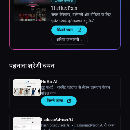
★
ऊपर उठाता है
TheFluxTrain
संगत कैरेक्टर, वर्कफ़्लो और वीडियो के लिए
एजेंट एआई प्रोडक्शन स्टूडियो
मिलने जाना
अधिक जानकारी
→
पहनावा
श्रेणी चयन
HuHu AI
हुहू एआई - गारमेंट फ़ोटोज़ से लेकर शानदार फ़ैशन
मॉडल तक
मिलने जाना
FashionAdvisorAI
Fashionadvisor.Ai - Fashionadvisor.A से प्रश्न