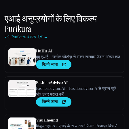
एआई अनुप्रयोगों के लिए विकल्प
Purikura
सभी Purikura विकल्प देखें →
HuHu AI
हुहू एआई - गारमेंट फ़ोटोज़ से लेकर शानदार फ़ैशन मॉडल तक
मिलने जाना
FashionAdvisorAI
Fashionadvisor.Ai - Fashionadvisor.A से प्रश्न पूछें
और उत्तर प्राप्त करें
मिलने जाना
Visualhound
विज़ुअलहाउंड - एआई के साथ अपने फैशन डिजाइन विचारों