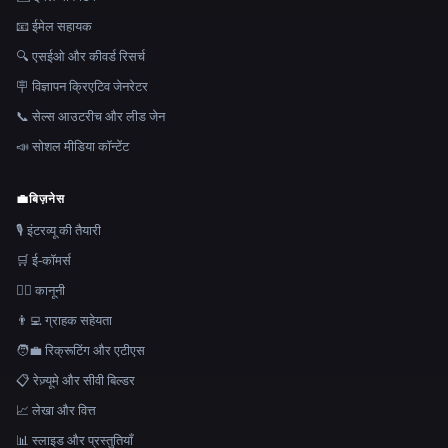
📧 ईमेल सहायक
🔍 एसईओ और कीवर्ड रिसर्च
🪧 विज्ञापन क्रिएटिव जेनरेटर
📞 सेल्स आउटरीच और लीड जेन
📣 सोशल मीडिया कॉन्टेंट
💼
बिज़नेस
🎙️ इंटरव्यू की तैयारी
🛒 ई-कॉमर्स
👩‍⚖️ कानूनी
👨‍💻 ग्राहक सहेयता
🧑‍💼 रिक्रूटिंग और एटीएस
📋 रेज़्यूमे और सीवी बिल्डर
📈 लेखा और वित्त
📊 स्लाइड और प्रस्तुतियाँ