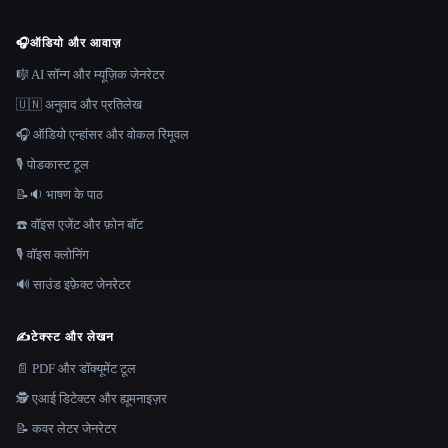
🎧
ऑडियो और आवाज़
🎼 AI सॉन्ग और म्यूज़िक जेनरेटर
🇺🇳 अनुवाद और प्रतिलेख
🎧 ऑडियो एन्हांसर और वोकल रिमूवल
🎙️ पोडकास्ट टूल
📝🔉 भाषण के पाठ
☎️ वॉइस एजेंट और फ़ोन बॉट
🎙️ वॉइस क्लोनिंग
🔊 साउंड इफ़ेक्ट जेनरेटर
✍️
टेक्स्ट और लेखन
📄 PDF और डॉक्यूमेंट टूल
🕵️ एआई डिटेक्टर और ह्यूमनाइज़र
📝 कवर लेटर जेनरेटर