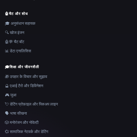
🤖
चैट और शोध
🎓 अनुसंधान सहायक
🔍 खोज इंजन
🤖💬 चैट बॉट
📊 डेटा एनालिसिस
🎓
शिक्षा और जीवनशैली
🎁 उपहार के विचार और सुझाव
🔮 एआई टैरो और डिविनेशन
🎮 जुआ
💘 डेटिंग प्रोफ़ाइल और पिकअप लाइन
🗣️ भाषा सीखना
🎲 मनोरंजन और नोवेल्टी
💞 सामाजिक नेटवर्क और डेटिंग