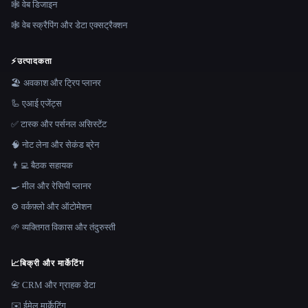
🕸 वेब डिजाइन
🕸️ वेब स्क्रैपिंग और डेटा एक्सट्रैक्शन
⚡
उत्पादकता
🏖 अवकाश और ट्रिप प्लानर
🦾 एआई एजेंट्स
✅ टास्क और पर्सनल असिस्टेंट
🧠 नोट लेना और सेकंड ब्रेन
👨‍💻 बैठक सहायक
🍳 मील और रेसिपी प्लानर
⚙️ वर्कफ़्लो और ऑटोमेशन
🌱 व्यक्तिगत विकास और तंदुरुस्ती
📈
बिक्री और मार्केटिंग
📇 CRM और ग्राहक डेटा
✉️ ईमेल मार्केटिंग