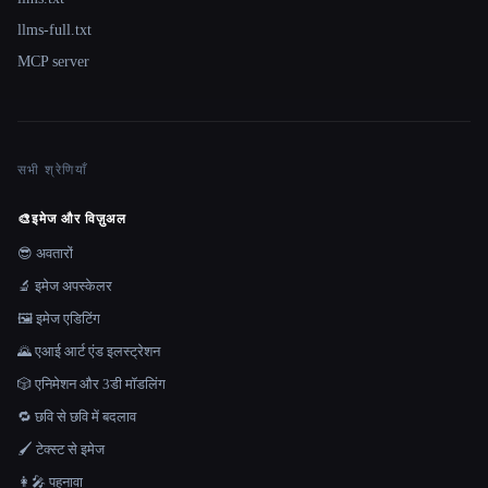
llms-full.txt
MCP server
सभी श्रेणियाँ
🎨
इमेज और विज़ुअल
😎 अवतारों
🔬 इमेज अपस्केलर
🖼️ इमेज एडिटिंग
🌄 एआई आर्ट एंड इलस्ट्रेशन
🎲 एनिमेशन और 3डी मॉडलिंग
🔁 छवि से छवि में बदलाव
🖌️ टेक्स्ट से इमेज
👩‍🎤 पहनावा