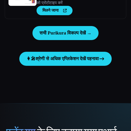
को प्रोटोटाइप करें
मिलने जाना
सभी Purikura विकल्प देखें →
👩‍🎤
श्रेणी से अधिक एप्लिकेशन देखें
पहनावा