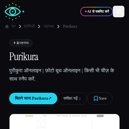
✦
AI से सबमिट करें
घर
श्रेणियाँ
पहनावा
Purikura
✍️
🎨
लेखक
डिज़ाइनर
👩‍🎤
पहनावा
Purikura
💻
📈
डेवलपर्स
मार्केटर्स
पुरीकुरा ऑनलाइन | फ़ोटो बूथ ऑनलाइन | किसी भी चीज़ के
साथ स्नैप करें.
🎓
🎬
विद्यार्थी
क्रिएटर्स
मिलने जाना
Purikura
↗︎
समीक्षा पढ़ें ↓︎
Save
ब्लॉग
टूल्स की तुलना करें