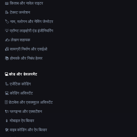
📖 किताब और नावेल राइटर
📝 टेक्स्ट जनरेशन
🏷️ नाम, स्लोगन और नेमिंग जेनरेटर
💡 प्रॉम्प्ट लाइब्रेरी एंड इंजीनियरिंग
✍️ लेखन सहायक
📠 सामग्री निर्माण और एसईओ
📚 होमवर्क और निबंध हेल्पर
💻
कोड और डेवलपमेंट
🦾 एजेंटिक कोडिंग
💻 कोडिंग असिस्टेंट
🗄️ डेटाबेस और एसक्यूएल असिस्टेंट
🔌 प्लगइन्स और एक्सटेंशन
📱 मोबाइल ऐप बिल्डर
🛠️ वाइब कोडिंग और ऐप बिल्डर