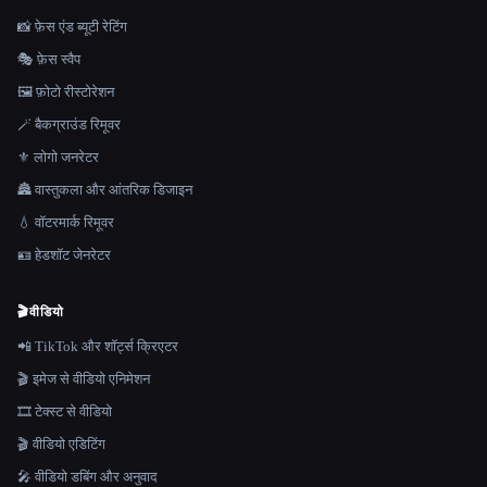
📸 फ़ेस एंड ब्यूटी रेटिंग
🎭 फ़ेस स्वैप
🖼️ फ़ोटो रीस्टोरेशन
🪄 बैकग्राउंड रिमूवर
⚜️ लोगो जनरेटर
🏯 वास्तुकला और आंतरिक डिजाइन
💧 वॉटरमार्क रिमूवर
🪪 हेडशॉट जेनरेटर
🎬
वीडियो
📲 TikTok और शॉर्ट्स क्रिएटर
🎬 इमेज से वीडियो एनिमेशन
🎞️ टेक्स्ट से वीडियो
🎬 वीडियो एडिटिंग
🎤 वीडियो डबिंग और अनुवाद