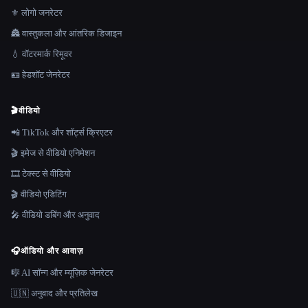
⚜️ लोगो जनरेटर
🏯 वास्तुकला और आंतरिक डिजाइन
💧 वॉटरमार्क रिमूवर
🪪 हेडशॉट जेनरेटर
🎬
वीडियो
📲 TikTok और शॉर्ट्स क्रिएटर
🎬 इमेज से वीडियो एनिमेशन
🎞️ टेक्स्ट से वीडियो
🎬 वीडियो एडिटिंग
🎤 वीडियो डबिंग और अनुवाद
🎧
ऑडियो और आवाज़
🎼 AI सॉन्ग और म्यूज़िक जेनरेटर
🇺🇳 अनुवाद और प्रतिलेख