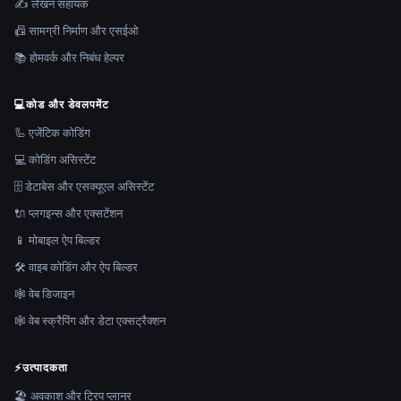
✍️ लेखन सहायक
📠 सामग्री निर्माण और एसईओ
📚 होमवर्क और निबंध हेल्पर
💻
कोड और डेवलपमेंट
🦾 एजेंटिक कोडिंग
💻 कोडिंग असिस्टेंट
🗄️ डेटाबेस और एसक्यूएल असिस्टेंट
🔌 प्लगइन्स और एक्सटेंशन
📱 मोबाइल ऐप बिल्डर
🛠️ वाइब कोडिंग और ऐप बिल्डर
🕸 वेब डिजाइन
🕸️ वेब स्क्रैपिंग और डेटा एक्सट्रैक्शन
⚡
उत्पादकता
🏖 अवकाश और ट्रिप प्लानर