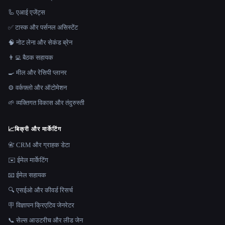
🦾 एआई एजेंट्स
✅ टास्क और पर्सनल असिस्टेंट
🧠 नोट लेना और सेकंड ब्रेन
👨‍💻 बैठक सहायक
🍳 मील और रेसिपी प्लानर
⚙️ वर्कफ़्लो और ऑटोमेशन
🌱 व्यक्तिगत विकास और तंदुरुस्ती
📈
बिक्री और मार्केटिंग
📇 CRM और ग्राहक डेटा
✉️ ईमेल मार्केटिंग
📧 ईमेल सहायक
🔍 एसईओ और कीवर्ड रिसर्च
🪧 विज्ञापन क्रिएटिव जेनरेटर
📞 सेल्स आउटरीच और लीड जेन