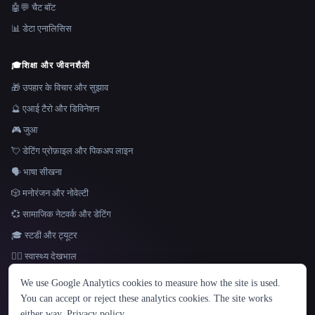
🤖💬 चैट बॉट
📊 डेटा एनालिसिस
🎓
शिक्षा और जीवनशैली
🎁 उपहार के विचार और सुझाव
🔮 एआई टैरो और डिविनेशन
🎮 जुआ
💘 डेटिंग प्रोफ़ाइल और पिकअप लाइन
🗣️ भाषा सीखना
🎲 मनोरंजन और नोवेल्टी
💞 सामाजिक नेटवर्क और डेटिंग
🎓 स्टडी और ट्यूटर
👩‍⚕️ स्वास्थ्य देखभाल
भाषा
We use Google Analytics cookies to measure how the site is used.
English
español
Français
Русский
简体中文
You can accept or reject these analytics cookies. The site works
Hindi
either way.
Privacy policy
.