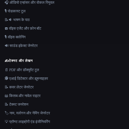
🎧 ऑडियो एन्हांसर और वोकल रिमूवल
🎙️ पोडकास्ट टूल
📝🔉 भाषण के पाठ
☎️ वॉइस एजेंट और फ़ोन बॉट
🎙️ वॉइस क्लोनिंग
🔊 साउंड इफ़ेक्ट जेनरेटर
✍️
टेक्स्ट और लेखन
📄 PDF और डॉक्यूमेंट टूल
🕵️ एआई डिटेक्टर और ह्यूमनाइज़र
📝 कवर लेटर जेनरेटर
📖 किताब और नावेल राइटर
📝 टेक्स्ट जनरेशन
🏷️ नाम, स्लोगन और नेमिंग जेनरेटर
💡 प्रॉम्प्ट लाइब्रेरी एंड इंजीनियरिंग