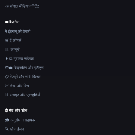
📣 सोशल मीडिया कॉन्टेंट
💼
बिज़नेस
🎙️ इंटरव्यू की तैयारी
🛒 ई-कॉमर्स
👩‍⚖️ कानूनी
👨‍💻 ग्राहक सहेयता
🧑‍💼 रिक्रूटिंग और एटीएस
📋 रेज़्यूमे और सीवी बिल्डर
📈 लेखा और वित्त
📊 स्लाइड और प्रस्तुतियाँ
🤖
चैट और शोध
🎓 अनुसंधान सहायक
🔍 खोज इंजन