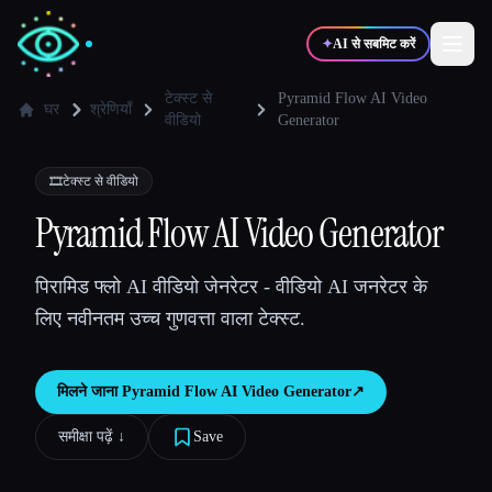
✦
AI से सबमिट करें
टेक्स्ट से
Pyramid Flow AI Video
घर
श्रेणियाँ
वीडियो
Generator
✍️
🎨
लेखक
डिज़ाइनर
🎞️
टेक्स्ट से वीडियो
Pyramid Flow AI Video Generator
💻
📈
डेवलपर्स
मार्केटर्स
पिरामिड फ्लो AI वीडियो जेनरेटर - वीडियो AI जनरेटर के
🎓
🎬
विद्यार्थी
क्रिएटर्स
लिए नवीनतम उच्च गुणवत्ता वाला टेक्स्ट.
मिलने जाना
Pyramid Flow AI Video Generator
↗︎
ब्लॉग
समीक्षा पढ़ें ↓︎
Save
टूल्स की तुलना करें