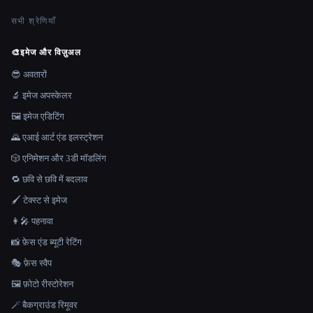
सभी श्रेणियाँ
🎨
इमेज और विज़ुअल
😎 अवतारों
🔬 इमेज अपस्केलर
🖼️ इमेज एडिटिंग
🌄 एआई आर्ट एंड इलस्ट्रेशन
🎲 एनिमेशन और 3डी मॉडलिंग
🔁 छवि से छवि में बदलाव
🖌️ टेक्स्ट से इमेज
👩‍🎤 पहनावा
📸 फ़ेस एंड ब्यूटी रेटिंग
🎭 फ़ेस स्वैप
🖼️ फ़ोटो रीस्टोरेशन
🪄 बैकग्राउंड रिमूवर