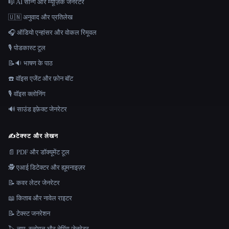
🎼 AI सॉन्ग और म्यूज़िक जेनरेटर
🇺🇳 अनुवाद और प्रतिलेख
🎧 ऑडियो एन्हांसर और वोकल रिमूवल
🎙️ पोडकास्ट टूल
📝🔉 भाषण के पाठ
☎️ वॉइस एजेंट और फ़ोन बॉट
🎙️ वॉइस क्लोनिंग
🔊 साउंड इफ़ेक्ट जेनरेटर
✍️
टेक्स्ट और लेखन
📄 PDF और डॉक्यूमेंट टूल
🕵️ एआई डिटेक्टर और ह्यूमनाइज़र
📝 कवर लेटर जेनरेटर
📖 किताब और नावेल राइटर
📝 टेक्स्ट जनरेशन
🏷️ नाम, स्लोगन और नेमिंग जेनरेटर