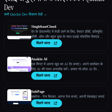
Dev
सभी Quickie Dev विकल्प देखें →
SinglebaseCloud
ऐप के डेवलपमेंट में तेज़ी लाने के लिए, वेक्टर डीबी, डॉक्यूमेंट
डीबी, ऑथ और बहुत कुछ के साथ एआई-संचालित बैकएंड
प्लेटफ़ॉर्म।
मिलने जाना
Anakin AI
एक मिनट में अपना खुद का AI ऐप बनाएं। अपने कारोबार के
लिए AI की पावर अनलॉक करें। हमारा नो-कोड AI ऐप
बिल्डर तुम्हेंं अनोखे, स्टैंडअलोन AI ऐप्लिकेशन बनाने की
मिलने जाना
सुविधा देता है
SubPage
सबपेज - पेज बिल्डर, अपना पेज बनाएं, अपनी वेबसाइट बनाएं
मिलने जाना