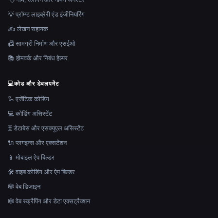
💡 प्रॉम्प्ट लाइब्रेरी एंड इंजीनियरिंग
✍️ लेखन सहायक
📠 सामग्री निर्माण और एसईओ
📚 होमवर्क और निबंध हेल्पर
💻
कोड और डेवलपमेंट
🦾 एजेंटिक कोडिंग
💻 कोडिंग असिस्टेंट
🗄️ डेटाबेस और एसक्यूएल असिस्टेंट
🔌 प्लगइन्स और एक्सटेंशन
📱 मोबाइल ऐप बिल्डर
🛠️ वाइब कोडिंग और ऐप बिल्डर
🕸 वेब डिजाइन
🕸️ वेब स्क्रैपिंग और डेटा एक्सट्रैक्शन