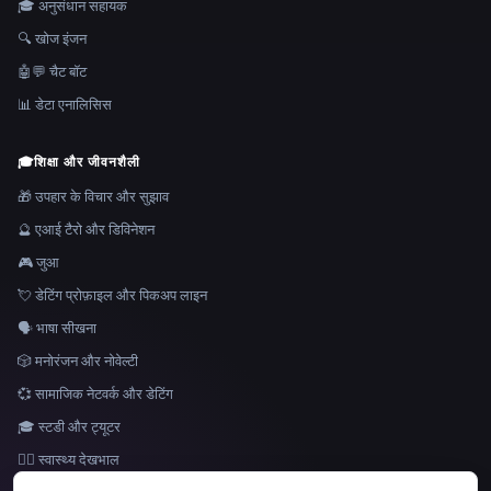
🎓 अनुसंधान सहायक
🔍 खोज इंजन
🤖💬 चैट बॉट
📊 डेटा एनालिसिस
🎓
शिक्षा और जीवनशैली
🎁 उपहार के विचार और सुझाव
🔮 एआई टैरो और डिविनेशन
🎮 जुआ
💘 डेटिंग प्रोफ़ाइल और पिकअप लाइन
🗣️ भाषा सीखना
🎲 मनोरंजन और नोवेल्टी
💞 सामाजिक नेटवर्क और डेटिंग
🎓 स्टडी और ट्यूटर
👩‍⚕️ स्वास्थ्य देखभाल
भाषा