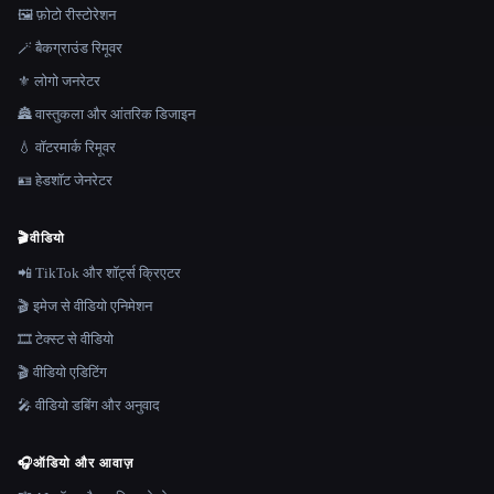
🖼️ फ़ोटो रीस्टोरेशन
🪄 बैकग्राउंड रिमूवर
⚜️ लोगो जनरेटर
🏯 वास्तुकला और आंतरिक डिजाइन
💧 वॉटरमार्क रिमूवर
🪪 हेडशॉट जेनरेटर
🎬
वीडियो
📲 TikTok और शॉर्ट्स क्रिएटर
🎬 इमेज से वीडियो एनिमेशन
🎞️ टेक्स्ट से वीडियो
🎬 वीडियो एडिटिंग
🎤 वीडियो डबिंग और अनुवाद
🎧
ऑडियो और आवाज़