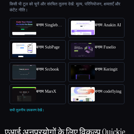
किसी भी टूल को चुनें और संरचित तुलना देखें: मूल्य, परिनियोजन, क्षमताएँ और
कंटेंट नीति।
बनाम SinglebaseCloud
बनाम Anakin AI
बनाम SubPage
बनाम Fuselio
बनाम Srcbook
बनाम Keringit
बनाम MarsX
बनाम codeflying
सभी तुलनीय उपकरण देखें।
एआई अनुप्रयोगों के लिए विकल्प
Quickie