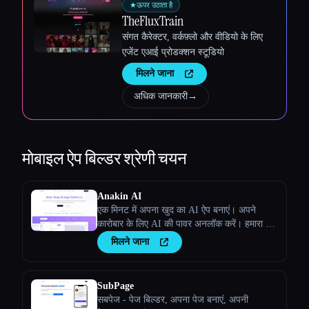
★
ऊपर उठाता है
TheFluxTrain
संगत कैरेक्टर, वर्कफ़्लो और वीडियो के लिए
एजेंट एआई प्रोडक्शन स्टूडियो
मिलने जाना
अधिक जानकारी
→
मोबाइल ऐप बिल्डर
श्रेणी चयन
Anakin AI
एक मिनट में अपना खुद का AI ऐप बनाएं। अपने
कारोबार के लिए AI की पावर अनलॉक करें। हमारा नो-
कोड AI ऐप बिल्डर तुम्हेंं अनोखे, स्टैंडअलोन AI
मिलने जाना
ऐप्लिकेशन बनाने की सुविधा देता है
SubPage
सबपेज - पेज बिल्डर, अपना पेज बनाएं, अपनी