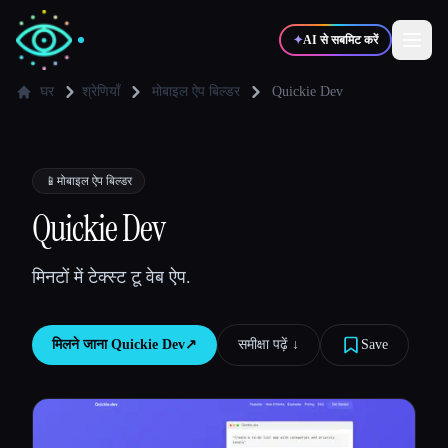
✦
AI से सबमिट करें
घर
श्रेणियाँ
मोबाइल ऐप बिल्डर
Quickie Dev
✍️
🎨
लेखक
डिज़ाइनर
📱
मोबाइल ऐप बिल्डर
💻
📈
Quickie Dev
डेवलपर्स
मार्केटर्स
मिनटों में टेक्स्ट टू वेब ऐप.
🎓
🎬
विद्यार्थी
क्रिएटर्स
मिलने जाना
Quickie Dev
↗︎
समीक्षा पढ़ें ↓︎
Save
ब्लॉग
टूल्स की तुलना करें