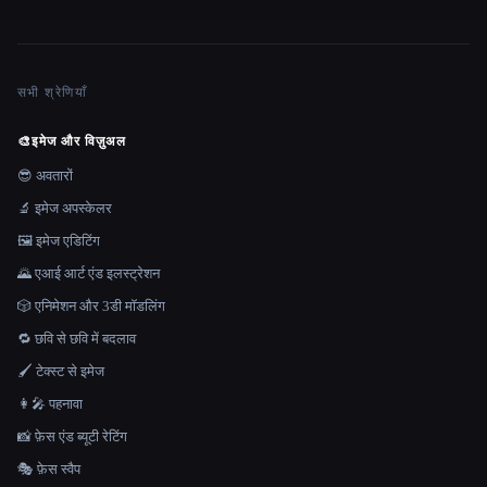
सभी श्रेणियाँ
🎨
इमेज और विज़ुअल
😎 अवतारों
🔬 इमेज अपस्केलर
🖼️ इमेज एडिटिंग
🌄 एआई आर्ट एंड इलस्ट्रेशन
🎲 एनिमेशन और 3डी मॉडलिंग
🔁 छवि से छवि में बदलाव
🖌️ टेक्स्ट से इमेज
👩‍🎤 पहनावा
📸 फ़ेस एंड ब्यूटी रेटिंग
🎭 फ़ेस स्वैप