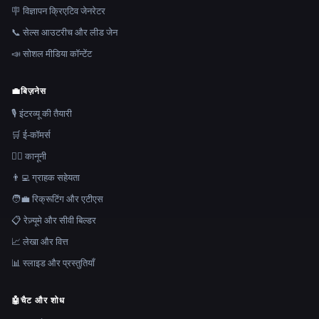
🪧 विज्ञापन क्रिएटिव जेनरेटर
📞 सेल्स आउटरीच और लीड जेन
📣 सोशल मीडिया कॉन्टेंट
💼
बिज़नेस
🎙️ इंटरव्यू की तैयारी
🛒 ई-कॉमर्स
👩‍⚖️ कानूनी
👨‍💻 ग्राहक सहेयता
🧑‍💼 रिक्रूटिंग और एटीएस
📋 रेज़्यूमे और सीवी बिल्डर
📈 लेखा और वित्त
📊 स्लाइड और प्रस्तुतियाँ
🤖
चैट और शोध