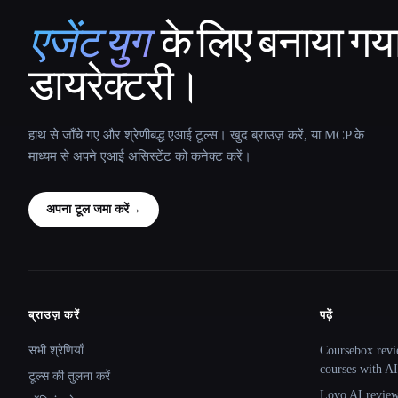
एजेंट युग
के लिए बनाया गय
That AI Collection
डायरेक्टरी।
हाथ से जाँचे गए और श्रेणीबद्ध एआई टूल्स। खुद ब्राउज़ करें, या MCP के
माध्यम से अपने एआई असिस्टेंट को कनेक्ट करें।
अपना टूल जमा करें
→
ब्राउज़ करें
पढ़ें
Site navigation
सभी श्रेणियाँ
Coursebox revi
courses with AI
टूल्स की तुलना करें
Lovo AI review: