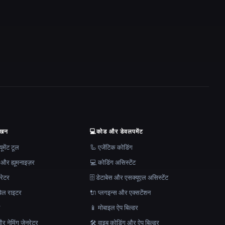
ेखन
💻
कोड और डेवलपमेंट
मेंट टूल
🦾 एजेंटिक कोडिंग
 और ह्यूमनाइज़र
💻 कोडिंग असिस्टेंट
रेटर
🗄️ डेटाबेस और एसक्यूएल असिस्टेंट
ेल राइटर
🔌 प्लगइन्स और एक्सटेंशन
न
📱 मोबाइल ऐप बिल्डर
र नेमिंग जेनरेटर
🛠️ वाइब कोडिंग और ऐप बिल्डर