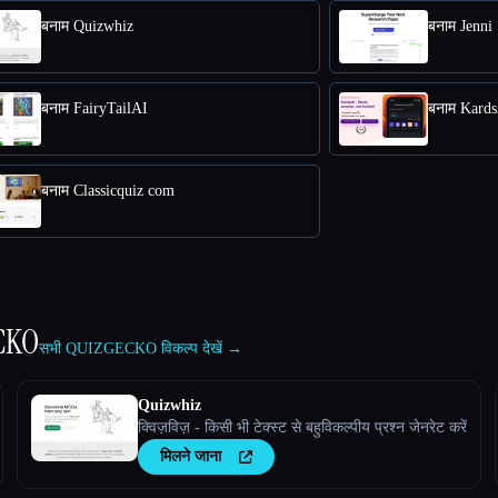
बनाम Quizwhiz
बनाम Jenni
बनाम FairyTailAI
बनाम Kards
बनाम Classicquiz com
CKO
सभी QUIZGECKO विकल्प देखें →
Quizwhiz
क्विज़विज़ - किसी भी टेक्स्ट से बहुविकल्पीय प्रश्न जेनरेट करें
मिलने जाना