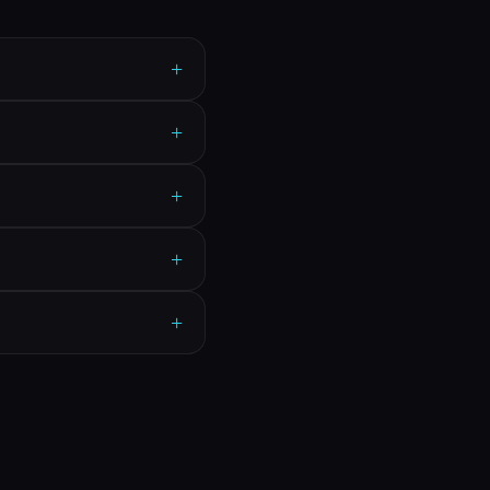
+
+
+
+
+