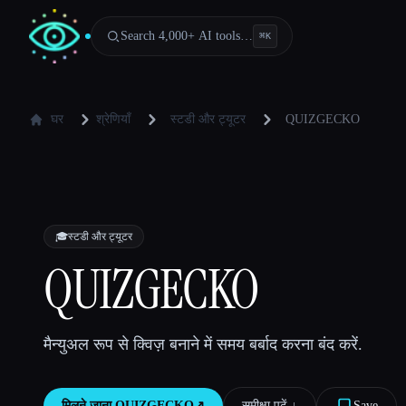
Search 4,000+ AI tools…
⌘
K
घर
श्रेणियाँ
स्टडी और ट्यूटर
QUIZGECKO
🎓
स्टडी और ट्यूटर
QUIZGECKO
मैन्युअल रूप से क्विज़ बनाने में समय बर्बाद करना बंद करें.
मिलने जाना
QUIZGECKO
↗︎
समीक्षा पढ़ें ↓︎
Save