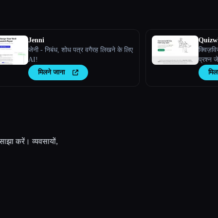
Jenni
Quizw
जेनी - निबंध, शोध पत्र वगैरह लिखने के लिए
क्विज़वि
AI!
प्रश्न ज
मिलने जाना
मिल
 साझा करें। व्यवसायों,