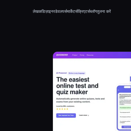
लेखक
डिज़ाइनर
डेवलपर्स
मार्केटर्स
क्रिएटर्स
ब्लॉग
तुलना करें