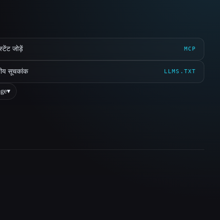
ेंट जोड़ें
MCP
ीय सूचकांक
LLMS.TXT
ge
▾