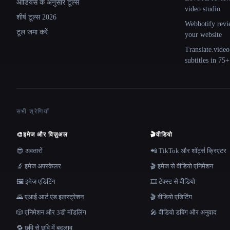
ऑडियंस के अनुसार टूल्स
video studio
शीर्ष टूल्स 2026
Webbotify revi
टूल जमा करें
your website
Translate.video
subtitles in 75
सभी श्रेणियाँ
🎨
इमेज और विज़ुअल
🎬
वीडियो
😎 अवतारों
📲 TikTok और शॉर्ट्स क्रिएटर
🔬 इमेज अपस्केलर
🎬 इमेज से वीडियो एनिमेशन
🖼️ इमेज एडिटिंग
🎞️ टेक्स्ट से वीडियो
🌄 एआई आर्ट एंड इलस्ट्रेशन
🎬 वीडियो एडिटिंग
🎲 एनिमेशन और 3डी मॉडलिंग
🎤 वीडियो डबिंग और अनुवाद
🔁 छवि से छवि में बदलाव