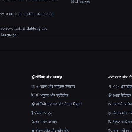
MCP server
ew: a no-code chatbot trained on
 review: fast AI dubbing and
+ languages
🎧
ऑडियो और आवाज़
✍️
टेक्स्ट और ल
🎼 AI सॉन्ग और म्यूज़िक जेनरेटर
📄 PDF और डॉक्यू
🇺🇳 अनुवाद और प्रतिलेख
🕵️ एआई डिटेक्टर
🎧 ऑडियो एन्हांसर और वोकल रिमूवल
📝 कवर लेटर जेन
🎙️ पोडकास्ट टूल
📖 किताब और नाव
📝🔉 भाषण के पाठ
📝 टेक्स्ट जनरेश
☎️ वॉइस एजेंट और फ़ोन बॉट
🏷️ नाम, स्लोगन औ