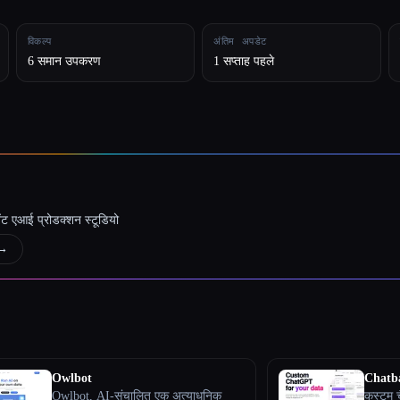
विकल्प
अंतिम अपडेट
6 समान उपकरण
1 सप्ताह पहले
जेंट एआई प्रोडक्शन स्टूडियो
→
Owlbot
Chatb
Owlbot, AI-संचालित एक अत्याधुनिक
कस्टम च