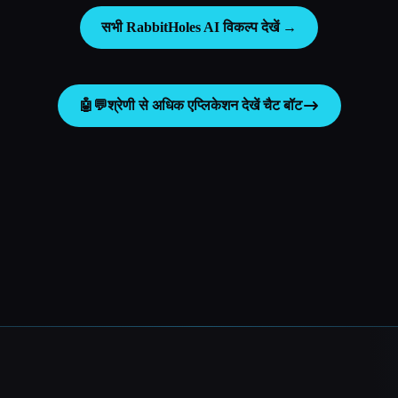
सभी RabbitHoles AI विकल्प देखें →
🤖💬
श्रेणी से अधिक एप्लिकेशन देखें
चैट बॉट