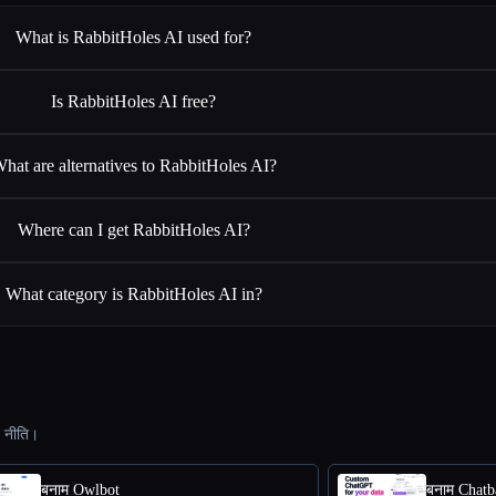
What is RabbitHoles AI used for?
Is RabbitHoles AI free?
hat are alternatives to RabbitHoles AI?
Where can I get RabbitHoles AI?
What category is RabbitHoles AI in?
ट नीति।
बनाम Owlbot
बनाम Chatb