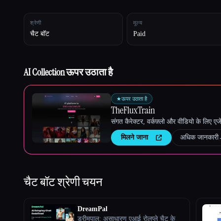
श्रेणी
मूल्य
चैट बॉट
Paid
Esc
AI Collection ऊपर उठाता है
★
ऊपर उठाता है
TheFluxTrain
संगत कैरेक्टर, वर्कफ़्लो और वीडियो के लिए ए
मिलने जाना
अधिक जानकारी
चैट बॉट
श्रेणी चयन
DreamPal
ड्रीमपाल: असाधारण एआई रोलप्ले चैट के