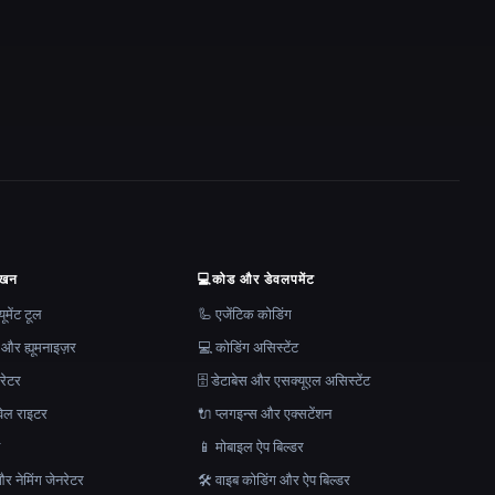
ेखन
💻
कोड और डेवलपमेंट
मेंट टूल
🦾 एजेंटिक कोडिंग
 और ह्यूमनाइज़र
💻 कोडिंग असिस्टेंट
रेटर
🗄️ डेटाबेस और एसक्यूएल असिस्टेंट
ेल राइटर
🔌 प्लगइन्स और एक्सटेंशन
न
📱 मोबाइल ऐप बिल्डर
र नेमिंग जेनरेटर
🛠️ वाइब कोडिंग और ऐप बिल्डर