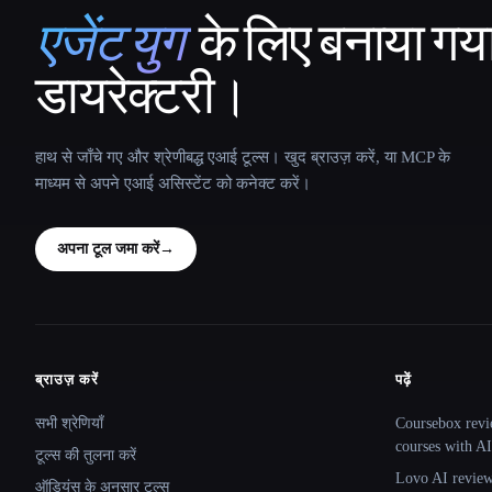
एजेंट युग
के लिए बनाया गय
That AI Collection
डायरेक्टरी।
हाथ से जाँचे गए और श्रेणीबद्ध एआई टूल्स। खुद ब्राउज़ करें, या MCP के
माध्यम से अपने एआई असिस्टेंट को कनेक्ट करें।
अपना टूल जमा करें
→
ब्राउज़ करें
पढ़ें
Site navigation
सभी श्रेणियाँ
Coursebox revi
courses with AI
टूल्स की तुलना करें
Lovo AI review:
ऑडियंस के अनुसार टूल्स