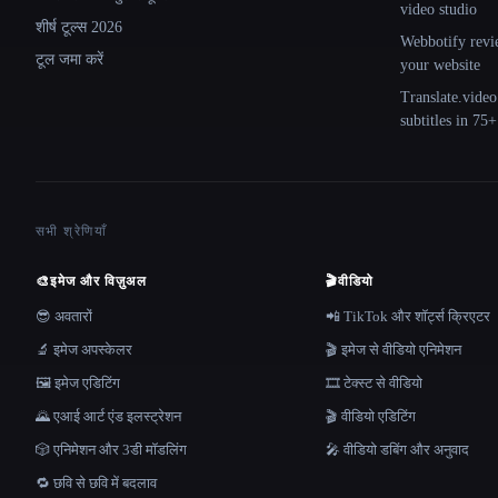
video studio
शीर्ष टूल्स 2026
Webbotify revi
टूल जमा करें
your website
Translate.video
subtitles in 75
सभी श्रेणियाँ
🎨
इमेज और विज़ुअल
🎬
वीडियो
😎 अवतारों
📲 TikTok और शॉर्ट्स क्रिएटर
🔬 इमेज अपस्केलर
🎬 इमेज से वीडियो एनिमेशन
🖼️ इमेज एडिटिंग
🎞️ टेक्स्ट से वीडियो
🌄 एआई आर्ट एंड इलस्ट्रेशन
🎬 वीडियो एडिटिंग
🎲 एनिमेशन और 3डी मॉडलिंग
🎤 वीडियो डबिंग और अनुवाद
🔁 छवि से छवि में बदलाव