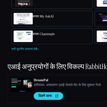
बनाम My AskAI
बनाम Chatsimple
सभी तुलनीय उपकरण देखें।
एआई अनुप्रयोगों के लिए विकल्प
RabbitHo
DreamPal
ड्रीमपाल: असाधारण एआई रोलप्ले चैट के लिए तुम्हारा गेटवे
मिलने जाना