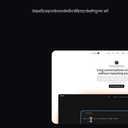
लेखक
डिज़ाइनर
डेवलपर्स
मार्केटर्स
क्रिएटर्स
ब्लॉग
तुलना करें