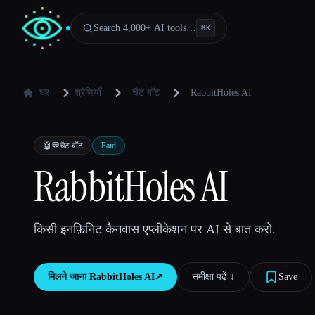
Search 4,000+ AI tools…
⌘
K
घर
श्रेणियाँ
चैट बॉट
RabbitHoles AI
🤖💬
चैट बॉट
Paid
RabbitHoles AI
किसी इनफ़िनिट कैनवास एप्लीकेशन पर AI से बात करो.
मिलने जाना
RabbitHoles AI
↗︎
समीक्षा पढ़ें ↓︎
Save