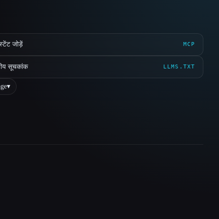
ेंट जोड़ें
MCP
ीय सूचकांक
LLMS.TXT
ge
▾