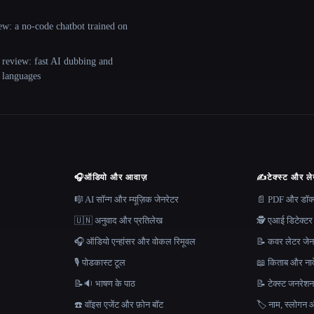
ew: a no-code chatbot trained on
 review: fast AI dubbing and
+ languages
🎧
ऑडियो और आवाज़
✍️
टेक्स्ट और ल
🎼 AI सॉन्ग और म्यूज़िक जेनरेटर
📄 PDF और डॉक्यू
🇺🇳 अनुवाद और प्रतिलेख
🕵️ एआई डिटेक्टर
🎧 ऑडियो एन्हांसर और वोकल रिमूवल
📝 कवर लेटर जेन
🎙️ पोडकास्ट टूल
📖 किताब और नाव
📝🔉 भाषण के पाठ
📝 टेक्स्ट जनरेश
☎️ वॉइस एजेंट और फ़ोन बॉट
🏷️ नाम, स्लोगन औ