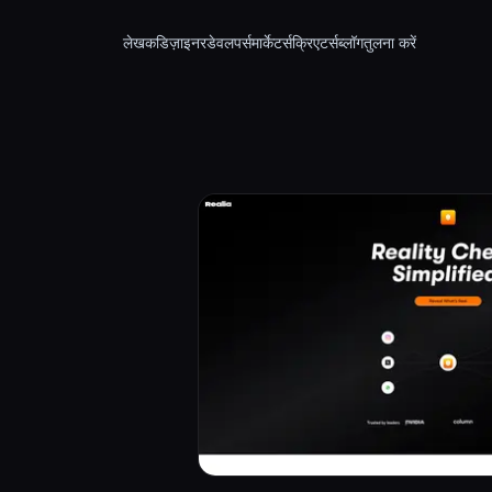
लेखक
डिज़ाइनर
डेवलपर्स
मार्केटर्स
क्रिएटर्स
ब्लॉग
तुलना करें