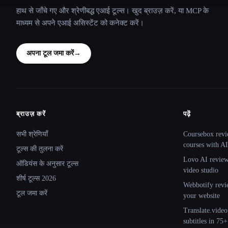
हाथ से जाँचे गए और श्रेणीबद्ध एआई टूल्स। खुद ब्राउज़ करें, या MCP के
माध्यम से अपने एआई असिस्टेंट को कनेक्ट करें।
अपना टूल जमा करें
→
ब्राउज़ करें
पढ़ें
Site navigation
सभी श्रेणियाँ
Coursebox revi
courses with AI
टूल्स की तुलना करें
Lovo AI review:
ऑडियंस के अनुसार टूल्स
video studio
शीर्ष टूल्स 2026
Webbotify revi
टूल जमा करें
your website
Translate.video
subtitles in 75