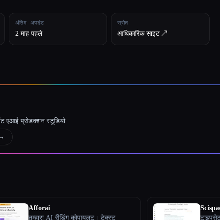
अंतिम अपडेट
स्रोत
2 माह पहले
आधिकारिक साइट ↗︎
जेंट एआई प्रोडक्शन स्टूडियो
→
Afforai
Scispa
तुम्हारा AI रीडिंग कोपायलट। टेक्स्ट
टाइपसेट