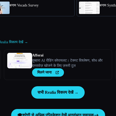
बनाम Vocads Survey
बनाम Synth
ealia विकल्प देखें →
Afforai
तुम्हारा AI रीडिंग कोपायलट। टेक्स्ट विश्लेषण, शोध और
दस्तावेज़ खोजने के लिए ज़रूरी टूल
मिलने जाना
सभी Realia विकल्प देखें →
🎓
श्रेणी से अधिक एप्लिकेशन देखें
अनुसंधान सहायक