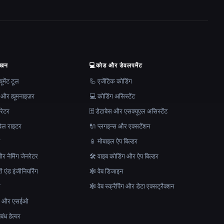
ेखन
💻
कोड और डेवलपमेंट
मेंट टूल
🦾 एजेंटिक कोडिंग
 और ह्यूमनाइज़र
💻 कोडिंग असिस्टेंट
रेटर
🗄️ डेटाबेस और एसक्यूएल असिस्टेंट
ेल राइटर
🔌 प्लगइन्स और एक्सटेंशन
न
📱 मोबाइल ऐप बिल्डर
र नेमिंग जेनरेटर
🛠️ वाइब कोडिंग और ऐप बिल्डर
ेरी एंड इंजीनियरिंग
🕸 वेब डिजाइन
क
🕸️ वेब स्क्रैपिंग और डेटा एक्सट्रैक्शन
माण और एसईओ
ंध हेल्पर