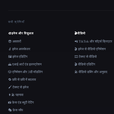
सभी श्रेणियाँ
🎨
इमेज और विज़ुअल
🎬
वीडियो
😎 अवतारों
📲 TikTok और शॉर्ट्स क्रिएटर
🔬 इमेज अपस्केलर
🎬 इमेज से वीडियो एनिमेशन
🖼️ इमेज एडिटिंग
🎞️ टेक्स्ट से वीडियो
🌄 एआई आर्ट एंड इलस्ट्रेशन
🎬 वीडियो एडिटिंग
🎲 एनिमेशन और 3डी मॉडलिंग
🎤 वीडियो डबिंग और अनुवाद
🔁 छवि से छवि में बदलाव
🖌️ टेक्स्ट से इमेज
👩‍🎤 पहनावा
📸 फ़ेस एंड ब्यूटी रेटिंग
🎭 फ़ेस स्वैप