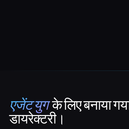
एजेंट युग
के लिए बनाया गय
That AI Collection
डायरेक्टरी।