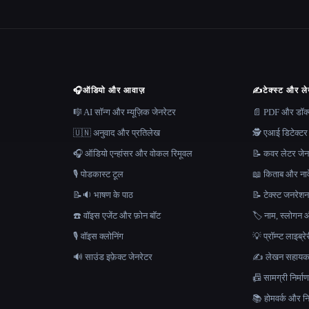
🎧
ऑडियो और आवाज़
✍️
टेक्स्ट और ल
🎼 AI सॉन्ग और म्यूज़िक जेनरेटर
📄 PDF और डॉक्यू
🇺🇳 अनुवाद और प्रतिलेख
🕵️ एआई डिटेक्टर
🎧 ऑडियो एन्हांसर और वोकल रिमूवल
📝 कवर लेटर जेन
🎙️ पोडकास्ट टूल
📖 किताब और नाव
📝🔉 भाषण के पाठ
📝 टेक्स्ट जनरेश
☎️ वॉइस एजेंट और फ़ोन बॉट
🏷️ नाम, स्लोगन औ
🎙️ वॉइस क्लोनिंग
💡 प्रॉम्प्ट लाइब्र
🔊 साउंड इफ़ेक्ट जेनरेटर
✍️ लेखन सहाय
📠 सामग्री निर्
📚 होमवर्क और निब