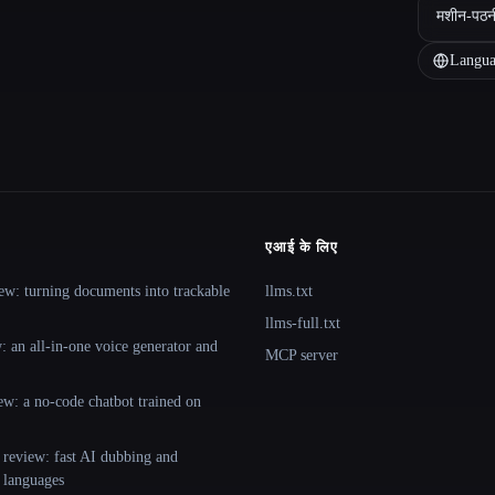
मशीन-पठन
Langua
एआई के लिए
ew: turning documents into trackable
llms.txt
llms-full.txt
 an all-in-one voice generator and
MCP server
ew: a no-code chatbot trained on
 review: fast AI dubbing and
+ languages