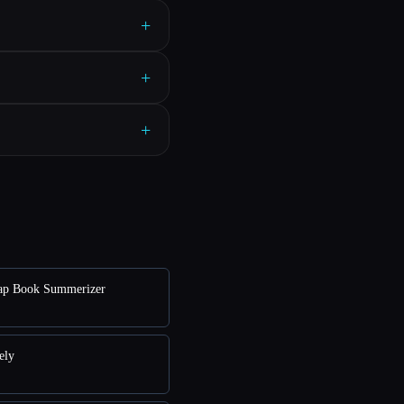
+
+
+
p Book Summerizer
ely