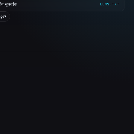
ीय सूचकांक
LLMS.TXT
ge
▾