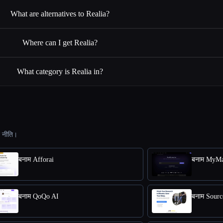
What are alternatives to Realia?
Where can I get Realia?
What category is Realia in?
ट नीति।
बनाम Afforai
बनाम MyMa
बनाम QoQo AI
बनाम Sourc