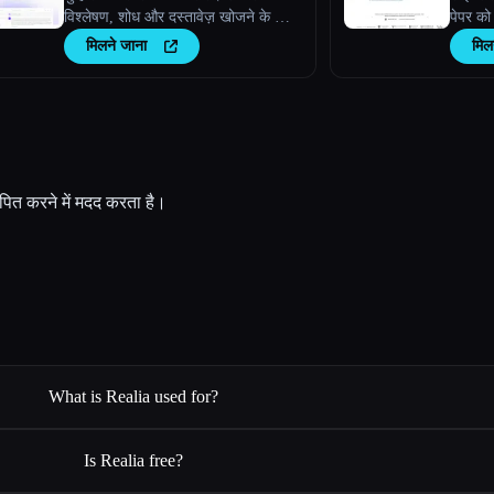
विश्लेषण, शोध और दस्तावेज़ खोजने के लिए
पेपर को
ज़रूरी टूल
उसका प्
मिलने जाना
मिल
ापित करने में मदद करता है।
What is Realia used for?
Is Realia free?