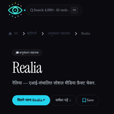
Search 4,000+ AI tools…
⌘
K
घर
श्रेणियाँ
अनुसंधान सहायक
Realia
🎓
अनुसंधान सहायक
Realia
रेलिया — एआई-संचालित सोशल मीडिया फ़ैक्ट चेकर.
मिलने जाना
Realia
↗︎
समीक्षा पढ़ें ↓︎
Save