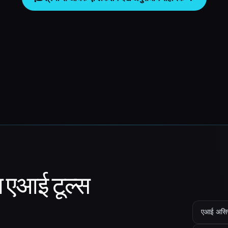
ा एआई टूल्स
एआई असिस्ट