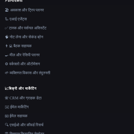
⚡
उत्पादकता
🏖 अवकाश और ट्रिप प्लानर
🦾 एआई एजेंट्स
✅ टास्क और पर्सनल असिस्टेंट
🧠 नोट लेना और सेकंड ब्रेन
👨‍💻 बैठक सहायक
🍳 मील और रेसिपी प्लानर
⚙️ वर्कफ़्लो और ऑटोमेशन
🌱 व्यक्तिगत विकास और तंदुरुस्ती
📈
बिक्री और मार्केटिंग
📇 CRM और ग्राहक डेटा
✉️ ईमेल मार्केटिंग
📧 ईमेल सहायक
🔍 एसईओ और कीवर्ड रिसर्च
🪧 विज्ञापन क्रिएटिव जेनरेटर