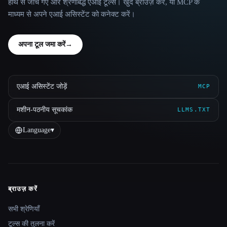
हाथ से जाँचे गए और श्रेणीबद्ध एआई टूल्स। खुद ब्राउज़ करें, या MCP के
माध्यम से अपने एआई असिस्टेंट को कनेक्ट करें।
अपना टूल जमा करें
→
एआई असिस्टेंट जोड़ें
MCP
मशीन-पठनीय सूचकांक
LLMS.TXT
Language
▾
ब्राउज़ करें
Site navigation
सभी श्रेणियाँ
टूल्स की तुलना करें