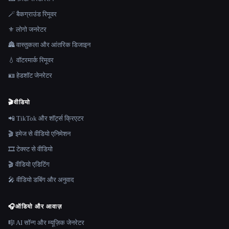
🪄 बैकग्राउंड रिमूवर
⚜️ लोगो जनरेटर
🏯 वास्तुकला और आंतरिक डिजाइन
💧 वॉटरमार्क रिमूवर
🪪 हेडशॉट जेनरेटर
🎬
वीडियो
📲 TikTok और शॉर्ट्स क्रिएटर
🎬 इमेज से वीडियो एनिमेशन
🎞️ टेक्स्ट से वीडियो
🎬 वीडियो एडिटिंग
🎤 वीडियो डबिंग और अनुवाद
🎧
ऑडियो और आवाज़
🎼 AI सॉन्ग और म्यूज़िक जेनरेटर