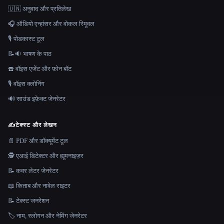
🇺🇳 अनुवाद और प्रतिलेख
🎧 ऑडियो एन्हांसर और वोकल रिमूवल
🎙️ पोडकास्ट टूल
📝🔉 भाषण के पाठ
☎️ वॉइस एजेंट और फ़ोन बॉट
🎙️ वॉइस क्लोनिंग
🔊 साउंड इफ़ेक्ट जेनरेटर
✍️
टेक्स्ट और लेखन
📄 PDF और डॉक्यूमेंट टूल
🕵️ एआई डिटेक्टर और ह्यूमनाइज़र
📝 कवर लेटर जेनरेटर
📖 किताब और नावेल राइटर
📝 टेक्स्ट जनरेशन
🏷️ नाम, स्लोगन और नेमिंग जेनरेटर