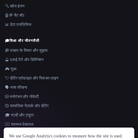
🔍 खोज इंजन
🤖💬 चैट बॉट
📊 डेटा एनालिसिस
🎓
शिक्षा और जीवनशैली
🎁 उपहार के विचार और सुझाव
🔮 एआई टैरो और डिविनेशन
🎮 जुआ
💘 डेटिंग प्रोफ़ाइल और पिकअप लाइन
🗣️ भाषा सीखना
🎲 मनोरंजन और नोवेल्टी
💞 सामाजिक नेटवर्क और डेटिंग
🎓 स्टडी और ट्यूटर
👩‍⚕️ स्वास्थ्य देखभाल
भाषा
We use Google Analytics cookies to measure how the site is used.
English
español
Français
Русский
简体中文