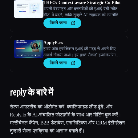
THEO: Context-aware Strategic Co-Pilot
अपनी वेबसाइट और दस्तावेज़ों को एआई-रेडी 'चीट
शीट' में बदलें, ताकि तुम्हारे AI सहायक को रणनीतिक
पार्टनर बनाया जा सके
मिलने जाना
ApplyPass
हमारे जॉब एप्लीकेशन एआई की मदद से अपने लिए
आदर्श नौकरी पाओ। हर हफ़्ते सैंकड़ों इंजीनियरिंग
नौकरियों पर स्वचालित रूप से आवेदन करो! 100 मुफ़्त
मिलने जाना
ऐप्लिकेशन पाने के लिए ApplyPass से जुड़ें।
reply के बारे में
सेल्स आउटरीच को ऑटोमेट करें, क्वालिफाइड लीड ढूंढें, और
Reply.io के AI-संचालित प्लेटफ़ॉर्म के साथ और मीटिंग बुक करें।
मल्टीचैनल कैंपेन, B2B डेटाबेस, एनालिटिक्स और CRM इंटीग्रेशन
तुम्हारी सेल्स प्रक्रिया को आसान बनाते हैं।