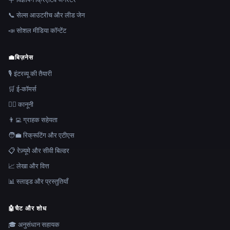
📞 सेल्स आउटरीच और लीड जेन
📣 सोशल मीडिया कॉन्टेंट
💼
बिज़नेस
🎙️ इंटरव्यू की तैयारी
🛒 ई-कॉमर्स
👩‍⚖️ कानूनी
👨‍💻 ग्राहक सहेयता
🧑‍💼 रिक्रूटिंग और एटीएस
📋 रेज़्यूमे और सीवी बिल्डर
📈 लेखा और वित्त
📊 स्लाइड और प्रस्तुतियाँ
🤖
चैट और शोध
🎓 अनुसंधान सहायक