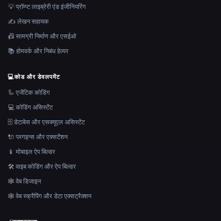
💡 प्रॉम्प्ट लाइब्रेरी एंड इंजीनियरिंग
✍️ लेखन सहायक
📠 सामग्री निर्माण और एसईओ
📚 होमवर्क और निबंध हेल्पर
💻
कोड और डेवलपमेंट
🦾 एजेंटिक कोडिंग
💻 कोडिंग असिस्टेंट
🗄️ डेटाबेस और एसक्यूएल असिस्टेंट
🔌 प्लगइन्स और एक्सटेंशन
📱 मोबाइल ऐप बिल्डर
🛠️ वाइब कोडिंग और ऐप बिल्डर
🕸 वेब डिजाइन
🕸️ वेब स्क्रैपिंग और डेटा एक्सट्रैक्शन