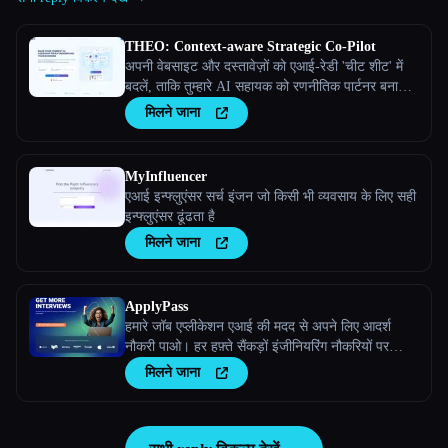
THEO: Context-aware Strategic Co-Pilot
अपनी वेबसाइट और दस्तावेज़ों को एआई-रेडी 'चीट शीट' में
बदलें, ताकि तुम्हारे AI सहायक को रणनीतिक पार्टनर बनाया
जा सके
मिलने जाना
MyInfluencer
एआई इन्फ्लुएंसर सर्च इंजन जो किसी भी व्यवसाय के लिए सही
इन्फ्लुएंसर ढूंढता है
मिलने जाना
ApplyPass
हमारे जॉब एप्लीकेशन एआई की मदद से अपने लिए आदर्श
नौकरी पाओ। हर हफ़्ते सैंकड़ों इंजीनियरिंग नौकरियों पर
स्वचालित रूप से आवेदन करो! 100 मुफ़्त ऐप्लिकेशन पाने के
मिलने जाना
लिए ApplyPass से जुड़ें।