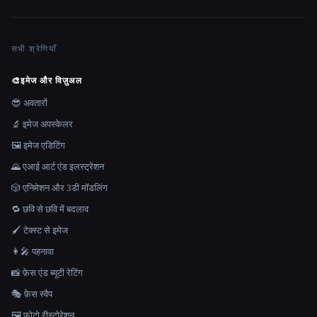
सभी श्रेणियाँ
🎨
इमेज और विज़ुअल
😎 अवतारों
🔬 इमेज अपस्केलर
🖼️ इमेज एडिटिंग
🌄 एआई आर्ट एंड इलस्ट्रेशन
🎲 एनिमेशन और 3डी मॉडलिंग
🔁 छवि से छवि में बदलाव
🖌️ टेक्स्ट से इमेज
👩‍🎤 पहनावा
📸 फ़ेस एंड ब्यूटी रेटिंग
🎭 फ़ेस स्वैप
🖼️ फ़ोटो रीस्टोरेशन