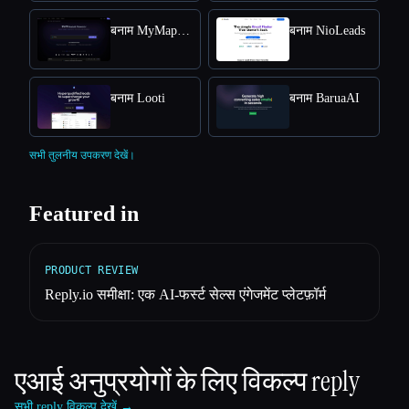
बनाम MyMap.AI Swot Analysis Generator
बनाम NioLeads
बनाम Looti
बनाम BaruaAI
सभी तुलनीय उपकरण देखें।
Featured in
PRODUCT REVIEW
Reply.io समीक्षा: एक AI-फर्स्ट सेल्स एंगेजमेंट प्लेटफ़ॉर्म
एआई अनुप्रयोगों के लिए विकल्प
reply
सभी reply विकल्प देखें →