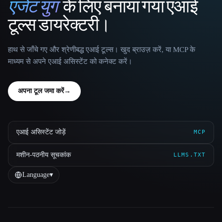
एजेंट युग
के लिए बनाया गया एआई
That AI Collection
टूल्स डायरेक्टरी।
हाथ से जाँचे गए और श्रेणीबद्ध एआई टूल्स। खुद ब्राउज़ करें, या MCP के
माध्यम से अपने एआई असिस्टेंट को कनेक्ट करें।
अपना टूल जमा करें
→
एआई असिस्टेंट जोड़ें
MCP
मशीन-पठनीय सूचकांक
LLMS.TXT
Language
▾