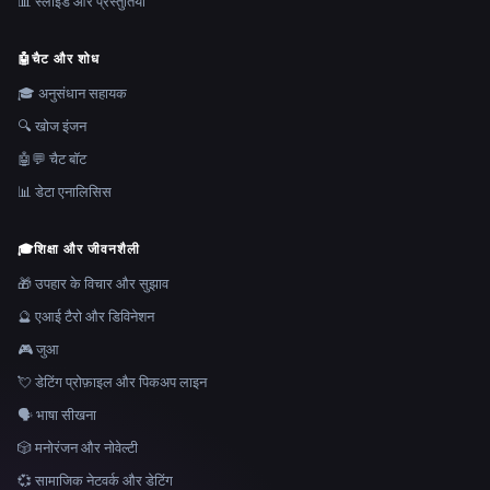
📊 स्लाइड और प्रस्तुतियाँ
🤖
चैट और शोध
🎓 अनुसंधान सहायक
🔍 खोज इंजन
🤖💬 चैट बॉट
📊 डेटा एनालिसिस
🎓
शिक्षा और जीवनशैली
🎁 उपहार के विचार और सुझाव
🔮 एआई टैरो और डिविनेशन
🎮 जुआ
💘 डेटिंग प्रोफ़ाइल और पिकअप लाइन
🗣️ भाषा सीखना
🎲 मनोरंजन और नोवेल्टी
💞 सामाजिक नेटवर्क और डेटिंग