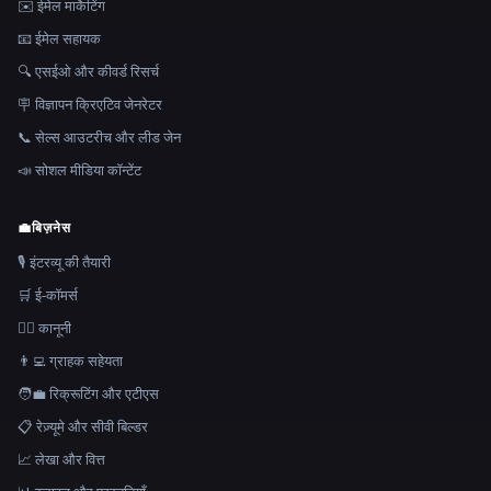
✉️ ईमेल मार्केटिंग
📧 ईमेल सहायक
🔍 एसईओ और कीवर्ड रिसर्च
🪧 विज्ञापन क्रिएटिव जेनरेटर
📞 सेल्स आउटरीच और लीड जेन
📣 सोशल मीडिया कॉन्टेंट
💼
बिज़नेस
🎙️ इंटरव्यू की तैयारी
🛒 ई-कॉमर्स
👩‍⚖️ कानूनी
👨‍💻 ग्राहक सहेयता
🧑‍💼 रिक्रूटिंग और एटीएस
📋 रेज़्यूमे और सीवी बिल्डर
📈 लेखा और वित्त