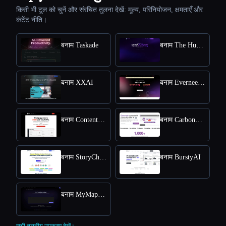
किसी भी टूल को चुनें और संरचित तुलना देखें: मूल्य, परिनियोजन, क्षमताएँ और
कंटेंट नीति।
बनाम Taskade
बनाम The Humanize Ai Pro
बनाम XXAI
बनाम Everneed AI
बनाम Content Raptor
बनाम CarbonCopy
बनाम StoryChief
बनाम BurstyAI
बनाम MyMap.AI YouTube Summarizer