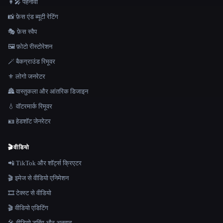
👩‍🎤 पहनावा
📸 फ़ेस एंड ब्यूटी रेटिंग
🎭 फ़ेस स्वैप
🖼️ फ़ोटो रीस्टोरेशन
🪄 बैकग्राउंड रिमूवर
⚜️ लोगो जनरेटर
🏯 वास्तुकला और आंतरिक डिजाइन
💧 वॉटरमार्क रिमूवर
🪪 हेडशॉट जेनरेटर
🎬
वीडियो
📲 TikTok और शॉर्ट्स क्रिएटर
🎬 इमेज से वीडियो एनिमेशन
🎞️ टेक्स्ट से वीडियो
🎬 वीडियो एडिटिंग
🎤 वीडियो डबिंग और अनुवाद