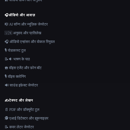
🎧
ऑडियो और आवाज़
🎼 AI सॉन्ग और म्यूज़िक जेनरेटर
🇺🇳 अनुवाद और प्रतिलेख
🎧 ऑडियो एन्हांसर और वोकल रिमूवल
🎙️ पोडकास्ट टूल
📝🔉 भाषण के पाठ
☎️ वॉइस एजेंट और फ़ोन बॉट
🎙️ वॉइस क्लोनिंग
🔊 साउंड इफ़ेक्ट जेनरेटर
✍️
टेक्स्ट और लेखन
📄 PDF और डॉक्यूमेंट टूल
🕵️ एआई डिटेक्टर और ह्यूमनाइज़र
📝 कवर लेटर जेनरेटर