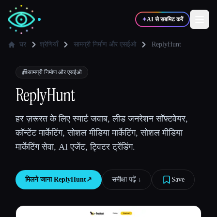
✦
AI से सबमिट करें
घर
श्रेणियाँ
सामग्री निर्माण और एसईओ
ReplyHunt
✍️
🎨
लेखक
डिज़ाइनर
📠
सामग्री निर्माण और एसईओ
ReplyHunt
💻
📈
डेवलपर्स
मार्केटर्स
हर ज़रूरत के लिए स्मार्ट जवाब, लीड जनरेशन सॉफ़्टवेयर,
कॉन्टेंट मार्केटिंग, सोशल मीडिया मार्केटिंग, सोशल मीडिया
🎓
🎬
विद्यार्थी
क्रिएटर्स
मार्केटिंग सेवा, AI एजेंट, ट्विटर ट्रेंडिंग.
मिलने जाना
ReplyHunt
↗︎
समीक्षा पढ़ें ↓︎
Save
ब्लॉग
टूल्स की तुलना करें