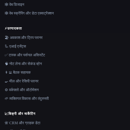
🕸 वेब डिजाइन
🕸️ वेब स्क्रैपिंग और डेटा एक्सट्रैक्शन
⚡
उत्पादकता
🏖 अवकाश और ट्रिप प्लानर
🦾 एआई एजेंट्स
✅ टास्क और पर्सनल असिस्टेंट
🧠 नोट लेना और सेकंड ब्रेन
👨‍💻 बैठक सहायक
🍳 मील और रेसिपी प्लानर
⚙️ वर्कफ़्लो और ऑटोमेशन
🌱 व्यक्तिगत विकास और तंदुरुस्ती
📈
बिक्री और मार्केटिंग
📇 CRM और ग्राहक डेटा