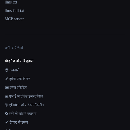
llms.txt
llms-full.txt
MCP server
सभी श्रेणियाँ
🎨
इमेज और विज़ुअल
😎 अवतारों
🔬 इमेज अपस्केलर
🖼️ इमेज एडिटिंग
🌄 एआई आर्ट एंड इलस्ट्रेशन
🎲 एनिमेशन और 3डी मॉडलिंग
🔁 छवि से छवि में बदलाव
🖌️ टेक्स्ट से इमेज