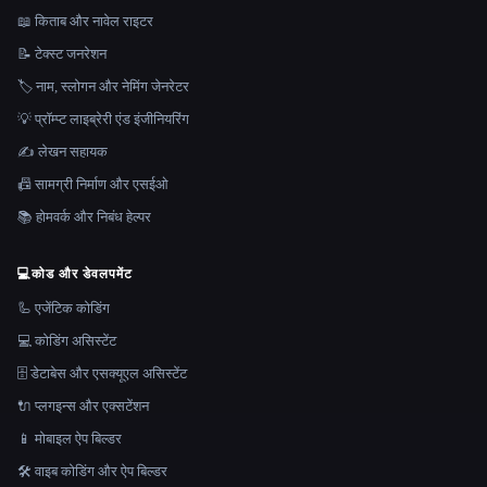
📖 किताब और नावेल राइटर
📝 टेक्स्ट जनरेशन
🏷️ नाम, स्लोगन और नेमिंग जेनरेटर
💡 प्रॉम्प्ट लाइब्रेरी एंड इंजीनियरिंग
✍️ लेखन सहायक
📠 सामग्री निर्माण और एसईओ
📚 होमवर्क और निबंध हेल्पर
💻
कोड और डेवलपमेंट
🦾 एजेंटिक कोडिंग
💻 कोडिंग असिस्टेंट
🗄️ डेटाबेस और एसक्यूएल असिस्टेंट
🔌 प्लगइन्स और एक्सटेंशन
📱 मोबाइल ऐप बिल्डर
🛠️ वाइब कोडिंग और ऐप बिल्डर