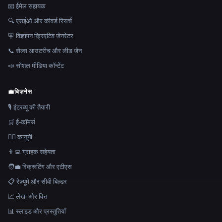
📧 ईमेल सहायक
🔍 एसईओ और कीवर्ड रिसर्च
🪧 विज्ञापन क्रिएटिव जेनरेटर
📞 सेल्स आउटरीच और लीड जेन
📣 सोशल मीडिया कॉन्टेंट
💼
बिज़नेस
🎙️ इंटरव्यू की तैयारी
🛒 ई-कॉमर्स
👩‍⚖️ कानूनी
👨‍💻 ग्राहक सहेयता
🧑‍💼 रिक्रूटिंग और एटीएस
📋 रेज़्यूमे और सीवी बिल्डर
📈 लेखा और वित्त
📊 स्लाइड और प्रस्तुतियाँ