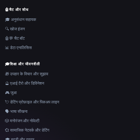
🤖
चैट और शोध
🎓 अनुसंधान सहायक
🔍 खोज इंजन
🤖💬 चैट बॉट
📊 डेटा एनालिसिस
🎓
शिक्षा और जीवनशैली
🎁 उपहार के विचार और सुझाव
🔮 एआई टैरो और डिविनेशन
🎮 जुआ
💘 डेटिंग प्रोफ़ाइल और पिकअप लाइन
🗣️ भाषा सीखना
🎲 मनोरंजन और नोवेल्टी
💞 सामाजिक नेटवर्क और डेटिंग
🎓 स्टडी और ट्यूटर