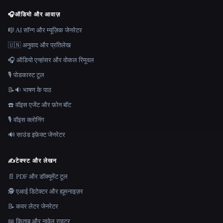
🎧
ऑडियो और आवाज़
🎼 AI सॉन्ग और म्यूज़िक जेनरेटर
🇺🇳 अनुवाद और प्रतिलेख
🎧 ऑडियो एन्हांसर और वोकल रिमूवल
🎙️ पोडकास्ट टूल
📝🔉 भाषण के पाठ
☎️ वॉइस एजेंट और फ़ोन बॉट
🎙️ वॉइस क्लोनिंग
🔊 साउंड इफ़ेक्ट जेनरेटर
✍️
टेक्स्ट और लेखन
📄 PDF और डॉक्यूमेंट टूल
🕵️ एआई डिटेक्टर और ह्यूमनाइज़र
📝 कवर लेटर जेनरेटर
📖 किताब और नावेल राइटर