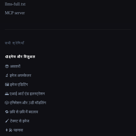
llms-full.txt
MCP server
सभी श्रेणियाँ
🎨
इमेज और विज़ुअल
😎 अवतारों
🔬 इमेज अपस्केलर
🖼️ इमेज एडिटिंग
🌄 एआई आर्ट एंड इलस्ट्रेशन
🎲 एनिमेशन और 3डी मॉडलिंग
🔁 छवि से छवि में बदलाव
🖌️ टेक्स्ट से इमेज
👩‍🎤 पहनावा