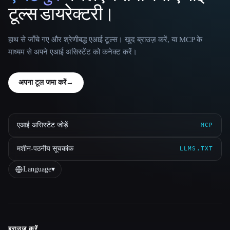
टूल्स डायरेक्टरी।
हाथ से जाँचे गए और श्रेणीबद्ध एआई टूल्स। खुद ब्राउज़ करें, या MCP के
माध्यम से अपने एआई असिस्टेंट को कनेक्ट करें।
अपना टूल जमा करें
→
एआई असिस्टेंट जोड़ें
MCP
मशीन-पठनीय सूचकांक
LLMS.TXT
Language
▾
ब्राउज़ करें