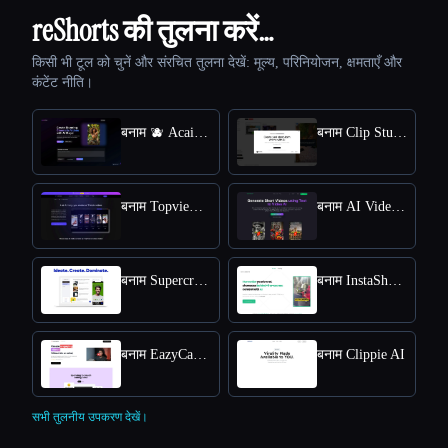
reShorts की तुलना करें…
किसी भी टूल को चुनें और संरचित तुलना देखें: मूल्य, परिनियोजन, क्षमताएँ और
कंटेंट नीति।
बनाम 🫐 AcaiVideo
बनाम Clip Studio
बनाम Topview AI TikTok Video Generator
बनाम AI Videos (TikTok etc)
बनाम Supercreator AI
बनाम InstaShorts
बनाम EazyCaptions
बनाम Clippie AI
सभी तुलनीय उपकरण देखें।