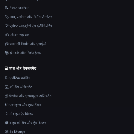
📝 टेक्स्ट जनरेशन
🏷️ नाम, स्लोगन और नेमिंग जेनरेटर
💡 प्रॉम्प्ट लाइब्रेरी एंड इंजीनियरिंग
✍️ लेखन सहायक
📠 सामग्री निर्माण और एसईओ
📚 होमवर्क और निबंध हेल्पर
💻
कोड और डेवलपमेंट
🦾 एजेंटिक कोडिंग
💻 कोडिंग असिस्टेंट
🗄️ डेटाबेस और एसक्यूएल असिस्टेंट
🔌 प्लगइन्स और एक्सटेंशन
📱 मोबाइल ऐप बिल्डर
🛠️ वाइब कोडिंग और ऐप बिल्डर
🕸 वेब डिजाइन