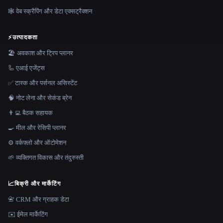
🕸️ वेब स्क्रैपिंग और डेटा एक्सट्रैक्शन
⚡
उत्पादकता
🏖 अवकाश और ट्रिप प्लानर
🦾 एआई एजेंट्स
✅ टास्क और पर्सनल असिस्टेंट
🧠 नोट लेना और सेकंड ब्रेन
👨‍💻 बैठक सहायक
🍳 मील और रेसिपी प्लानर
⚙️ वर्कफ़्लो और ऑटोमेशन
🌱 व्यक्तिगत विकास और तंदुरुस्ती
📈
बिक्री और मार्केटिंग
📇 CRM और ग्राहक डेटा
✉️ ईमेल मार्केटिंग