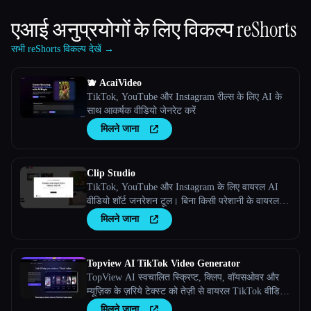
एआई अनुप्रयोगों के लिए विकल्प
reShorts
सभी reShorts विकल्प देखें →
🫐 AcaiVideo
TikTok, YouTube और Instagram रील्स के लिए AI के
साथ आकर्षक वीडियो जेनरेट करें
मिलने जाना
Clip Studio
TikTok, YouTube और Instagram के लिए वायरल AI
वीडियो शॉर्ट जनरेशन टूल। बिना किसी परेशानी के वायरल
वीडियो बनाएं।
मिलने जाना
Topview AI TikTok Video Generator
TopView AI स्वचालित स्क्रिप्ट, क्लिप, वॉयसओवर और
म्यूज़िक के ज़रिये टेक्स्ट को तेज़ी से वायरल TikTok वीडियो
में बदल देता है।
मिलने जाना