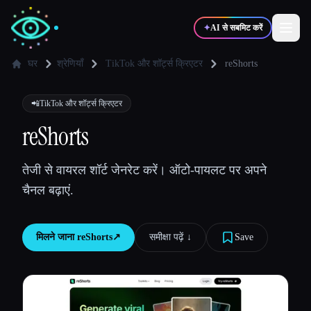
✦
AI से सबमिट करें
घर
श्रेणियाँ
TikTok और शॉर्ट्स क्रिएटर
reShorts
✍️
🎨
लेखक
डिज़ाइनर
📲
TikTok और शॉर्ट्स क्रिएटर
reShorts
💻
📈
डेवलपर्स
मार्केटर्स
तेजी से वायरल शॉर्ट जेनरेट करें। ऑटो-पायलट पर अपने
चैनल बढ़ाएं.
🎓
🎬
विद्यार्थी
क्रिएटर्स
मिलने जाना
reShorts
↗︎
समीक्षा पढ़ें ↓︎
Save
ब्लॉग
टूल्स की तुलना करें