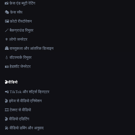
📸 फ़ेस एंड ब्यूटी रेटिंग
🎭 फ़ेस स्वैप
🖼️ फ़ोटो रीस्टोरेशन
🪄 बैकग्राउंड रिमूवर
⚜️ लोगो जनरेटर
🏯 वास्तुकला और आंतरिक डिजाइन
💧 वॉटरमार्क रिमूवर
🪪 हेडशॉट जेनरेटर
🎬
वीडियो
📲 TikTok और शॉर्ट्स क्रिएटर
🎬 इमेज से वीडियो एनिमेशन
🎞️ टेक्स्ट से वीडियो
🎬 वीडियो एडिटिंग
🎤 वीडियो डबिंग और अनुवाद