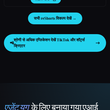
सभी reShorts विकल्प देखें →
श्रेणी से अधिक एप्लिकेशन देखें
TikTok और शॉर्ट्स
📲
क्रिएटर
एजेंट युग
के लिए बनाया गया एआई
That AI Collection