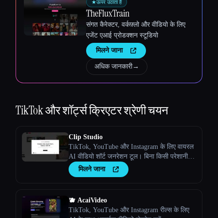
★
ऊपर उठाता है
TheFluxTrain
संगत कैरेक्टर, वर्कफ़्लो और वीडियो के लिए
एजेंट एआई प्रोडक्शन स्टूडियो
मिलने जाना
अधिक जानकारी
→
TikTok और शॉर्ट्स क्रिएटर
श्रेणी चयन
Clip Studio
TikTok, YouTube और Instagram के लिए वायरल
AI वीडियो शॉर्ट जनरेशन टूल। बिना किसी परेशानी के
वायरल वीडियो बनाएं।
मिलने जाना
🫐 AcaiVideo
TikTok, YouTube और Instagram रील्स के लिए