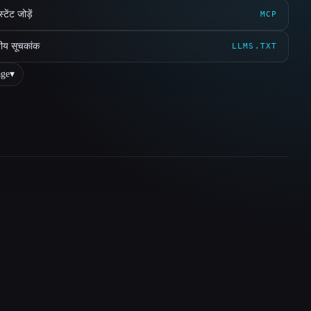
ेंट जोड़ें
MCP
ीय सूचकांक
LLMS.TXT
ge
▾