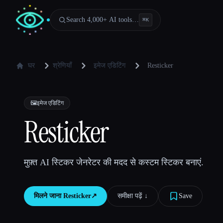
Search 4,000+ AI tools…
⌘
K
घर
श्रेणियाँ
इमेज एडिटिंग
Resticker
🖼️
इमेज एडिटिंग
Resticker
मुफ़्त AI स्टिकर जेनरेटर की मदद से कस्टम स्टिकर बनाएं.
मिलने जाना
Resticker
↗︎
समीक्षा पढ़ें ↓︎
Save