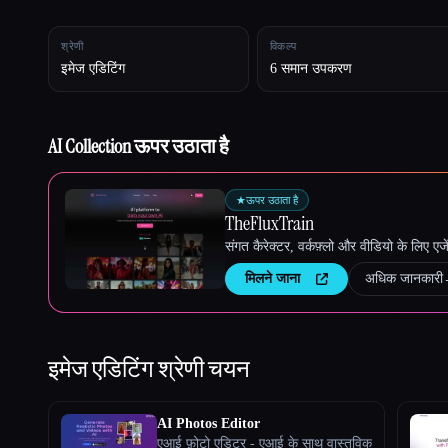
श्रेणी
विकल्प
इमेज एडिटिंग
6 समान उपकरण
Esc
AI Collection ऊपर उठाता है
★
ऊपर उठाता है
TheFluxTrain
संगत कैरेक्टर, वर्कफ़्लो और वीडियो के लिए ए
मिलने जाना
अधिक जानकारी
इमेज एडिटिंग
श्रेणी चयन
AI Photos Editor
एआई फ़ोटो एडिटर - एआई के साथ वास्तविक