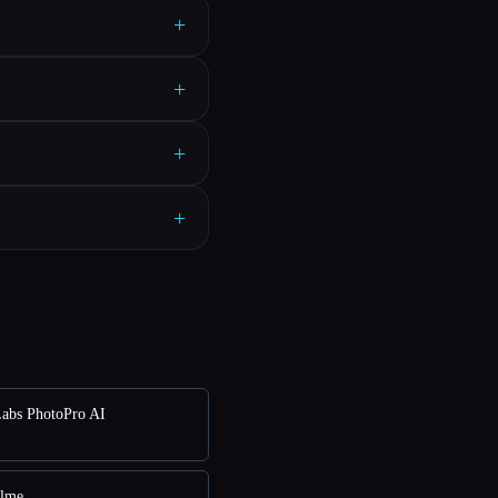
+
+
+
+
abs PhotoPro AI
alme