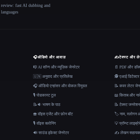
 review: fast AI dubbing and
+ languages
🎧
ऑडियो और आवाज़
✍️
टेक्स्ट और ल
🎼 AI सॉन्ग और म्यूज़िक जेनरेटर
📄 PDF और डॉक्यू
🇺🇳 अनुवाद और प्रतिलेख
🕵️ एआई डिटेक्टर
🎧 ऑडियो एन्हांसर और वोकल रिमूवल
📝 कवर लेटर जेन
🎙️ पोडकास्ट टूल
📖 किताब और नाव
📝🔉 भाषण के पाठ
📝 टेक्स्ट जनरेश
☎️ वॉइस एजेंट और फ़ोन बॉट
🏷️ नाम, स्लोगन औ
🎙️ वॉइस क्लोनिंग
💡 प्रॉम्प्ट लाइब्र
🔊 साउंड इफ़ेक्ट जेनरेटर
✍️ लेखन सहाय