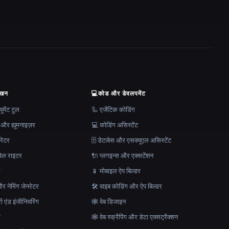
ेखन
💻
कोड और डेवलपमेंट
मेंट टूल
🦾 एजेंटिक कोडिंग
 और ह्यूमनाइज़र
💻 कोडिंग असिस्टेंट
रेटर
🗄️ डेटाबेस और एसक्यूएल असिस्टेंट
ेल राइटर
🔌 प्लगइन्स और एक्सटेंशन
न
📱 मोबाइल ऐप बिल्डर
र नेमिंग जेनरेटर
🛠️ वाइब कोडिंग और ऐप बिल्डर
ेरी एंड इंजीनियरिंग
🕸 वेब डिजाइन
क
🕸️ वेब स्क्रैपिंग और डेटा एक्सट्रैक्शन