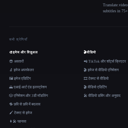
Translate.video
subtitles in 75
सभी श्रेणियाँ
🎨
इमेज और विज़ुअल
🎬
वीडियो
😎 अवतारों
📲 TikTok और शॉर्ट्स क्रिएटर
🔬 इमेज अपस्केलर
🎬 इमेज से वीडियो एनिमेशन
🖼️ इमेज एडिटिंग
🎞️ टेक्स्ट से वीडियो
🌄 एआई आर्ट एंड इलस्ट्रेशन
🎬 वीडियो एडिटिंग
🎲 एनिमेशन और 3डी मॉडलिंग
🎤 वीडियो डबिंग और अनुवाद
🔁 छवि से छवि में बदलाव
🖌️ टेक्स्ट से इमेज
👩‍🎤 पहनावा