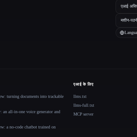
एआई असिस्ट
मशीन-पठन
Langua
एआई के लिए
ew: turning documents into trackable
llms.txt
llms-full.txt
 an all-in-one voice generator and
MCP server
ew: a no-code chatbot trained on