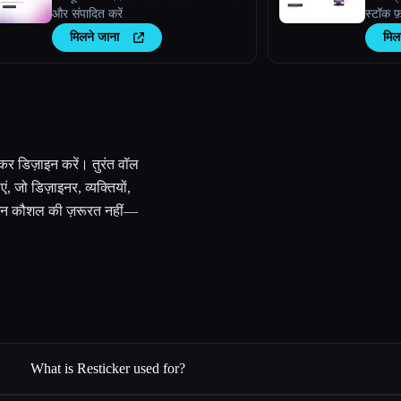
और संपादित करें
स्टॉक फ़ो
मिलने जाना
मिल
िकर डिज़ाइन करें। तुरंत वॉल
, जो डिज़ाइनर, व्यक्तियों,
डिज़ाइन कौशल की ज़रूरत नहीं—
What is Resticker used for?