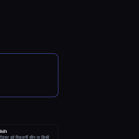
hift
रॉडक्ट को मिडजर्नी सीन या किसी