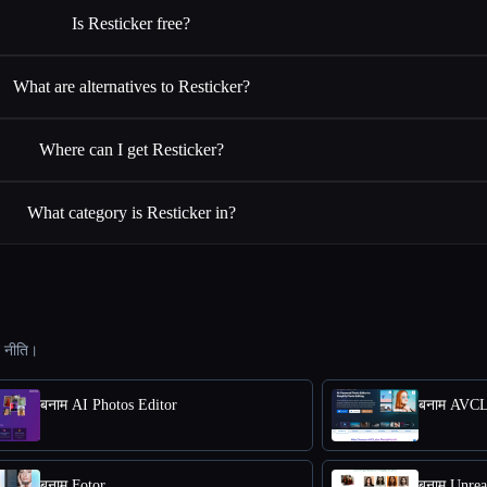
Is Resticker free?
What are alternatives to Resticker?
Where can I get Resticker?
What category is Resticker in?
ट नीति।
बनाम AI Photos Editor
बनाम AVCL
बनाम Fotor
बनाम Unre