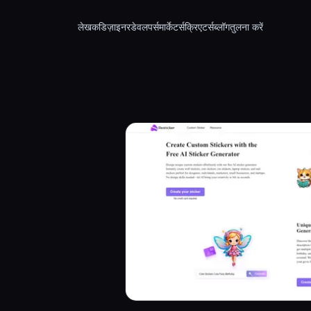
लेखक
डिज़ाइनर
डेवलपर्स
मार्केटर्स
क्रिएटर्स
ब्लॉग
तुलना करें