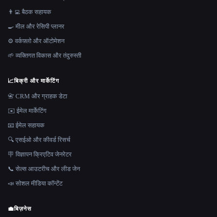
👨‍💻 बैठक सहायक
🍳 मील और रेसिपी प्लानर
⚙️ वर्कफ़्लो और ऑटोमेशन
🌱 व्यक्तिगत विकास और तंदुरुस्ती
📈
बिक्री और मार्केटिंग
📇 CRM और ग्राहक डेटा
✉️ ईमेल मार्केटिंग
📧 ईमेल सहायक
🔍 एसईओ और कीवर्ड रिसर्च
🪧 विज्ञापन क्रिएटिव जेनरेटर
📞 सेल्स आउटरीच और लीड जेन
📣 सोशल मीडिया कॉन्टेंट
💼
बिज़नेस