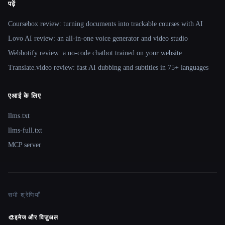
पढ़ें
Coursebox review: turning documents into trackable courses with AI
Lovo AI review: an all-in-one voice generator and video studio
Webbotify review: a no-code chatbot trained on your website
Translate.video review: fast AI dubbing and subtitles in 75+ languages
एआई के लिए
llms.txt
llms-full.txt
MCP server
सभी श्रेणियाँ
🎨
इमेज और विज़ुअल