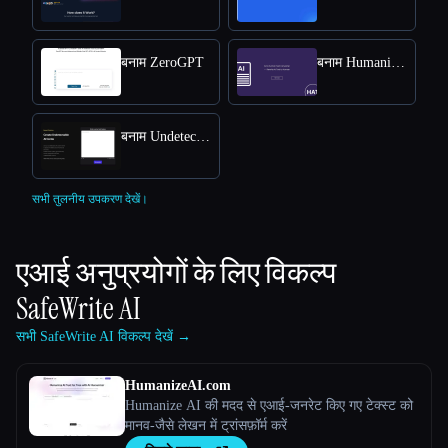
बनाम ZeroGPT
बनाम Humanize AI Text
बनाम Undetectable AI
सभी तुलनीय उपकरण देखें।
एआई अनुप्रयोगों के लिए विकल्प
SafeWrite AI
सभी SafeWrite AI विकल्प देखें →
HumanizeAI.com
Humanize AI की मदद से एआई-जनरेट किए गए टेक्स्ट को
मानव-जैसे लेखन में ट्रांसफ़ॉर्म करें