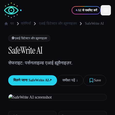
✦
AI से सबमिट करें
घर
श्रेणियाँ
एआई डिटेक्टर और ह्यूमनाइज़र
SafeWrite AI
✍️
🎨
लेखक
डिज़ाइनर
🕵️
एआई डिटेक्टर और ह्यूमनाइज़र
SafeWrite AI
💻
📈
डेवलपर्स
मार्केटर्स
सेफराइट: पर्सनलाइज़्ड एआई ह्यूमैनाइज़र.
🎓
🎬
विद्यार्थी
क्रिएटर्स
मिलने जाना
SafeWrite AI
↗︎
समीक्षा पढ़ें ↓︎
Save
ब्लॉग
टूल्स की तुलना करें