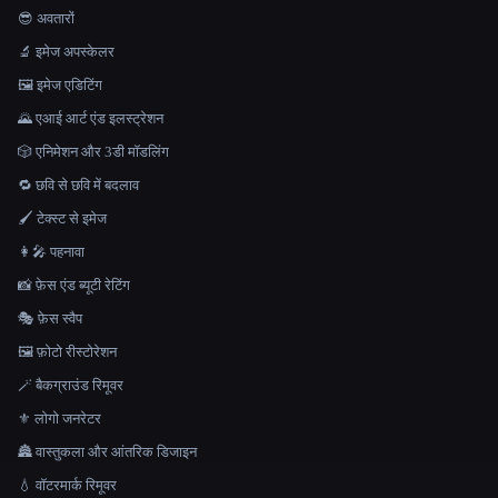
😎 अवतारों
🔬 इमेज अपस्केलर
🖼️ इमेज एडिटिंग
🌄 एआई आर्ट एंड इलस्ट्रेशन
🎲 एनिमेशन और 3डी मॉडलिंग
🔁 छवि से छवि में बदलाव
🖌️ टेक्स्ट से इमेज
👩‍🎤 पहनावा
📸 फ़ेस एंड ब्यूटी रेटिंग
🎭 फ़ेस स्वैप
🖼️ फ़ोटो रीस्टोरेशन
🪄 बैकग्राउंड रिमूवर
⚜️ लोगो जनरेटर
🏯 वास्तुकला और आंतरिक डिजाइन
💧 वॉटरमार्क रिमूवर