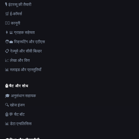
🎙️ इंटरव्यू की तैयारी
🛒 ई-कॉमर्स
👩‍⚖️ कानूनी
👨‍💻 ग्राहक सहेयता
🧑‍💼 रिक्रूटिंग और एटीएस
📋 रेज़्यूमे और सीवी बिल्डर
📈 लेखा और वित्त
📊 स्लाइड और प्रस्तुतियाँ
🤖
चैट और शोध
🎓 अनुसंधान सहायक
🔍 खोज इंजन
🤖💬 चैट बॉट
📊 डेटा एनालिसिस