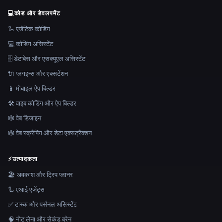
💻
कोड और डेवलपमेंट
🦾 एजेंटिक कोडिंग
💻 कोडिंग असिस्टेंट
🗄️ डेटाबेस और एसक्यूएल असिस्टेंट
🔌 प्लगइन्स और एक्सटेंशन
📱 मोबाइल ऐप बिल्डर
🛠️ वाइब कोडिंग और ऐप बिल्डर
🕸 वेब डिजाइन
🕸️ वेब स्क्रैपिंग और डेटा एक्सट्रैक्शन
⚡
उत्पादकता
🏖 अवकाश और ट्रिप प्लानर
🦾 एआई एजेंट्स
✅ टास्क और पर्सनल असिस्टेंट
🧠 नोट लेना और सेकंड ब्रेन