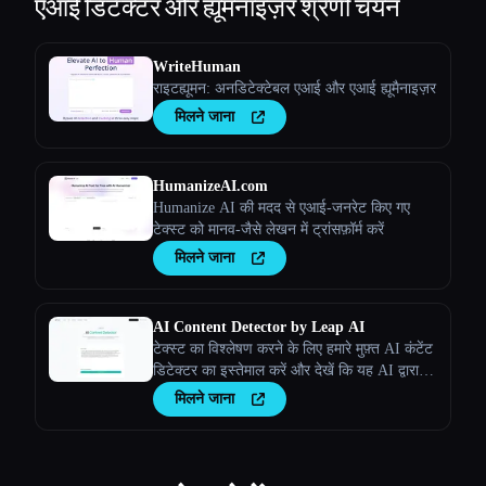
एआई डिटेक्टर और ह्यूमनाइज़र
श्रेणी चयन
WriteHuman
राइटह्यूमन: अनडिटेक्टेबल एआई और एआई ह्यूमैनाइज़र
मिलने जाना
HumanizeAI.com
Humanize AI की मदद से एआई-जनरेट किए गए
टेक्स्ट को मानव-जैसे लेखन में ट्रांसफ़ॉर्म करें
मिलने जाना
AI Content Detector by Leap AI
टेक्स्ट का विश्लेषण करने के लिए हमारे मुफ़्त AI कंटेंट
डिटेक्टर का इस्तेमाल करें और देखें कि यह AI द्वारा
जेनरेट किया गया था या नहीं। AI चेकर टूल, हमेशा के
मिलने जाना
लिए 100% मुफ़्त।