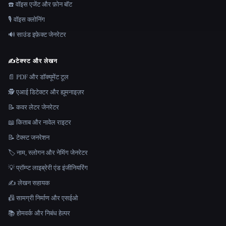
☎️ वॉइस एजेंट और फ़ोन बॉट
🎙️ वॉइस क्लोनिंग
🔊 साउंड इफ़ेक्ट जेनरेटर
✍️
टेक्स्ट और लेखन
📄 PDF और डॉक्यूमेंट टूल
🕵️ एआई डिटेक्टर और ह्यूमनाइज़र
📝 कवर लेटर जेनरेटर
📖 किताब और नावेल राइटर
📝 टेक्स्ट जनरेशन
🏷️ नाम, स्लोगन और नेमिंग जेनरेटर
💡 प्रॉम्प्ट लाइब्रेरी एंड इंजीनियरिंग
✍️ लेखन सहायक
📠 सामग्री निर्माण और एसईओ
📚 होमवर्क और निबंध हेल्पर