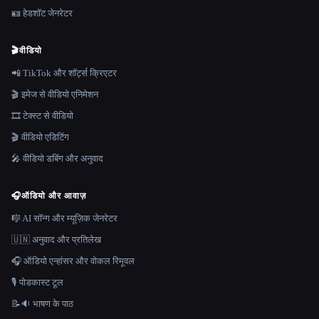
🪪 हेडशॉट जेनरेटर
🎬
वीडियो
📲 TikTok और शॉर्ट्स क्रिएटर
🎬 इमेज से वीडियो एनिमेशन
🎞️ टेक्स्ट से वीडियो
🎬 वीडियो एडिटिंग
🎤 वीडियो डबिंग और अनुवाद
🎧
ऑडियो और आवाज़
🎼 AI सॉन्ग और म्यूज़िक जेनरेटर
🇺🇳 अनुवाद और प्रतिलेख
🎧 ऑडियो एन्हांसर और वोकल रिमूवल
🎙️ पोडकास्ट टूल
📝🔉 भाषण के पाठ