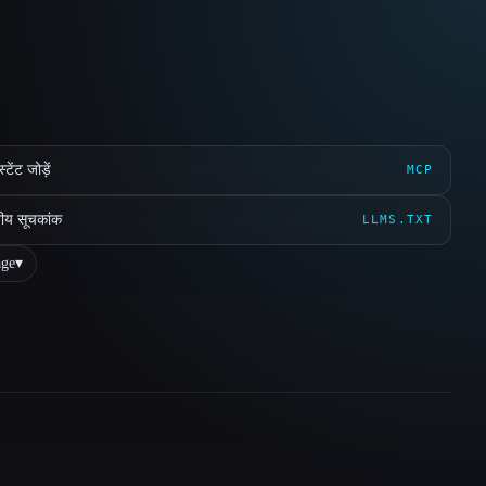
ेंट जोड़ें
MCP
ीय सूचकांक
LLMS.TXT
ge
▾