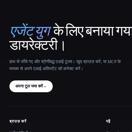
एजेंट युग
के लिए बनाया गय
That AI Collection
डायरेक्टरी।
हाथ से जाँचे गए और श्रेणीबद्ध एआई टूल्स। खुद ब्राउज़ करें, या MCP के
माध्यम से अपने एआई असिस्टेंट को कनेक्ट करें।
अपना टूल जमा करें
→
ब्राउज़ करें
पढ़ें
Site navigation