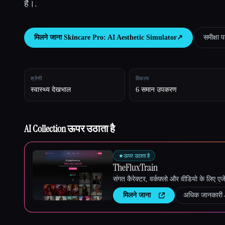
है।.
मिलने जाना
Skincare Pro: AI Aesthetic Simulator
↗︎
समीक्षा पढ़
Esc
श्रेणी
विकल्प
स्वास्थ्य देखभाल
6 समान उपकरण
AI Collection ऊपर उठाता है
★
ऊपर उठाता है
TheFluxTrain
संगत कैरेक्टर, वर्कफ़्लो और वीडियो के लिए ए
मिलने जाना
अधिक जानकारी