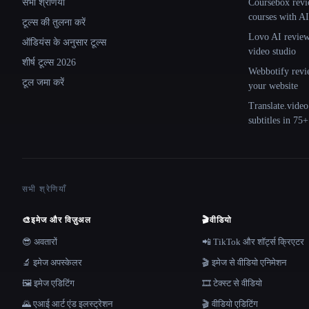
सभी श्रेणियाँ
Coursebox revi
courses with AI
टूल्स की तुलना करें
Lovo AI review:
ऑडियंस के अनुसार टूल्स
video studio
शीर्ष टूल्स 2026
Webbotify revi
टूल जमा करें
your website
Translate.video
subtitles in 75
सभी श्रेणियाँ
🎨
इमेज और विज़ुअल
🎬
वीडियो
😎 अवतारों
📲 TikTok और शॉर्ट्स क्रिएटर
🔬 इमेज अपस्केलर
🎬 इमेज से वीडियो एनिमेशन
🖼️ इमेज एडिटिंग
🎞️ टेक्स्ट से वीडियो
🌄 एआई आर्ट एंड इलस्ट्रेशन
🎬 वीडियो एडिटिंग