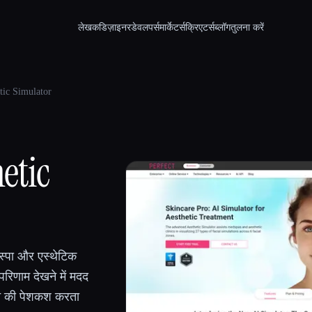
लेखक
डिज़ाइनर
डेवलपर्स
मार्केटर्स
क्रिएटर्स
ब्लॉग
तुलना करें
tic Simulator
etic
स्पा और एस्थेटिक
परिणाम देखने में मदद
ेशन की पेशकश करता