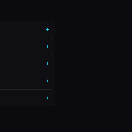
+
+
+
+
+