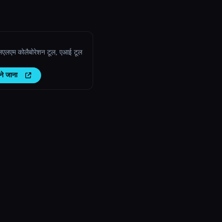
लएलएम कोलैबोरेशन टूल, एआई टूल
ने जाना