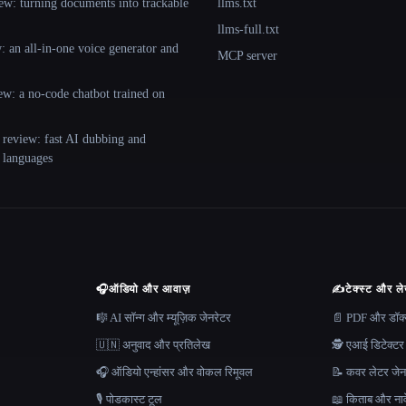
ew: turning documents into trackable
llms.txt
llms-full.txt
 an all-in-one voice generator and
MCP server
ew: a no-code chatbot trained on
 review: fast AI dubbing and
+ languages
🎧
ऑडियो और आवाज़
✍️
टेक्स्ट और ल
🎼 AI सॉन्ग और म्यूज़िक जेनरेटर
📄 PDF और डॉक्यू
🇺🇳 अनुवाद और प्रतिलेख
🕵️ एआई डिटेक्टर
🎧 ऑडियो एन्हांसर और वोकल रिमूवल
📝 कवर लेटर जेन
🎙️ पोडकास्ट टूल
📖 किताब और नाव