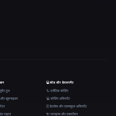
ेखन
💻
कोड और डेवलपमेंट
मेंट टूल
🦾 एजेंटिक कोडिंग
 और ह्यूमनाइज़र
💻 कोडिंग असिस्टेंट
रेटर
🗄️ डेटाबेस और एसक्यूएल असिस्टेंट
ेल राइटर
🔌 प्लगइन्स और एक्सटेंशन