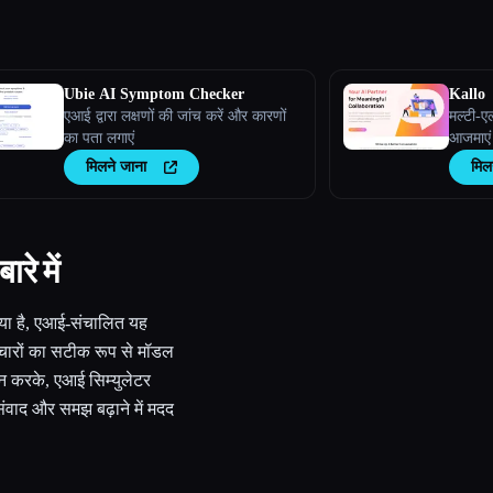
Ubie AI Symptom Checker
Kallo
एआई द्वारा लक्षणों की जांच करें और कारणों
मल्टी-ए
का पता लगाएं
आजमाएं
मिलने जाना
मिल
रे में
गया है, एआई-संचालित यह
उपचारों का सटीक रूप से मॉडल
दान करके, एआई सिम्युलेटर
 संवाद और समझ बढ़ाने में मदद