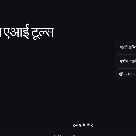
ा एआई टूल्स
एआई असिस्ट
मशीन-पठन
Langua
एआई के लिए