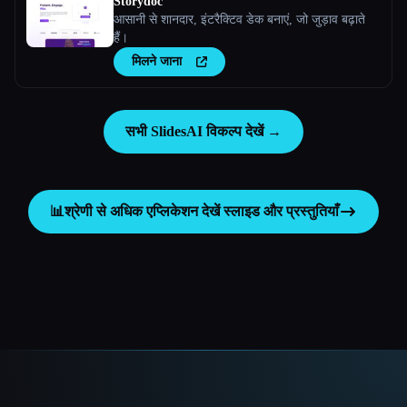
Storydoc
आसानी से शानदार, इंटरैक्टिव डेक बनाएं, जो जुड़ाव बढ़ाते
हैं।
मिलने जाना
सभी SlidesAI विकल्प देखें →
📊
श्रेणी से अधिक एप्लिकेशन देखें
स्लाइड और प्रस्तुतियाँ