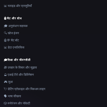
📊 स्लाइड और प्रस्तुतियाँ
🤖
चैट और शोध
🎓 अनुसंधान सहायक
🔍 खोज इंजन
🤖💬 चैट बॉट
📊 डेटा एनालिसिस
🎓
शिक्षा और जीवनशैली
🎁 उपहार के विचार और सुझाव
🔮 एआई टैरो और डिविनेशन
🎮 जुआ
💘 डेटिंग प्रोफ़ाइल और पिकअप लाइन
🗣️ भाषा सीखना
🎲 मनोरंजन और नोवेल्टी