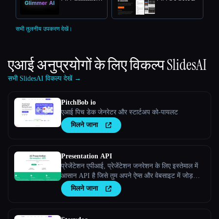
सभी तुलनीय उपकरण देखें।
एआई अनुप्रयोगों के लिए विकल्प
SlidesAI
सभी SlidesAI विकल्प देखें →
PitchBob io
एआई पिच डेक जेनरेटर और स्टार्टअप को-पायलट
मिलने जाना
Presentation API
प्रेजेंटेशन एपीआई, प्रेजेंटेशन जनरेशन के लिए इस्तेमाल में
आसान API है जिसे तुम अपने ऐप्स और वेबसाइट में जोड़
सकते हो। लंबा वर्णन
मिलने जाना