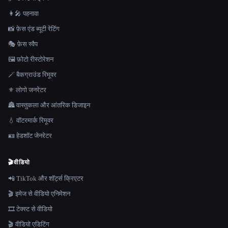
👩‍🎤 पहनावा
📸 फ़ेस एंड ब्यूटी रेटिंग
🎭 फ़ेस स्वैप
🖼️ फ़ोटो रीस्टोरेशन
🪄 बैकग्राउंड रिमूवर
⚜️ लोगो जनरेटर
🏯 वास्तुकला और आंतरिक डिजाइन
💧 वॉटरमार्क रिमूवर
🪪 हेडशॉट जेनरेटर
🎬
वीडियो
📲 TikTok और शॉर्ट्स क्रिएटर
🎬 इमेज से वीडियो एनिमेशन
🎞️ टेक्स्ट से वीडियो
🎬 वीडियो एडिटिंग