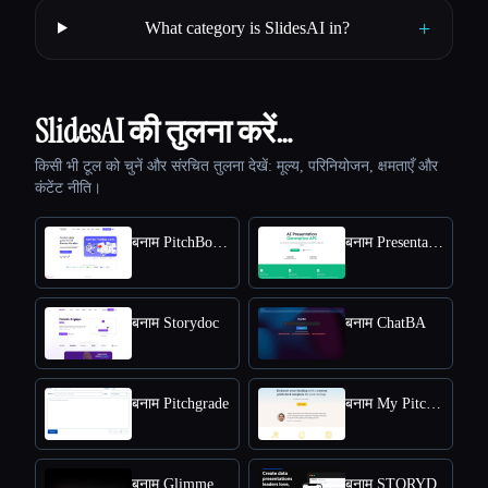
+
What category is SlidesAI in?
SlidesAI की तुलना करें…
किसी भी टूल को चुनें और संरचित तुलना देखें: मूल्य, परिनियोजन, क्षमताएँ और
कंटेंट नीति।
बनाम PitchBob io
बनाम Presentation API
बनाम Storydoc
बनाम ChatBA
बनाम Pitchgrade
बनाम My Pitch Deck
बनाम Glimmer AI
बनाम STORYD