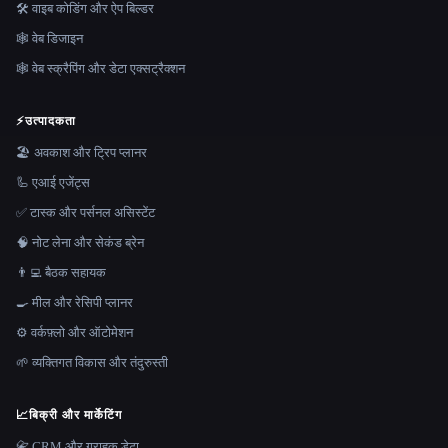
🛠️ वाइब कोडिंग और ऐप बिल्डर
🕸 वेब डिजाइन
🕸️ वेब स्क्रैपिंग और डेटा एक्सट्रैक्शन
⚡
उत्पादकता
🏖 अवकाश और ट्रिप प्लानर
🦾 एआई एजेंट्स
✅ टास्क और पर्सनल असिस्टेंट
🧠 नोट लेना और सेकंड ब्रेन
👨‍💻 बैठक सहायक
🍳 मील और रेसिपी प्लानर
⚙️ वर्कफ़्लो और ऑटोमेशन
🌱 व्यक्तिगत विकास और तंदुरुस्ती
📈
बिक्री और मार्केटिंग
📇 CRM और ग्राहक डेटा