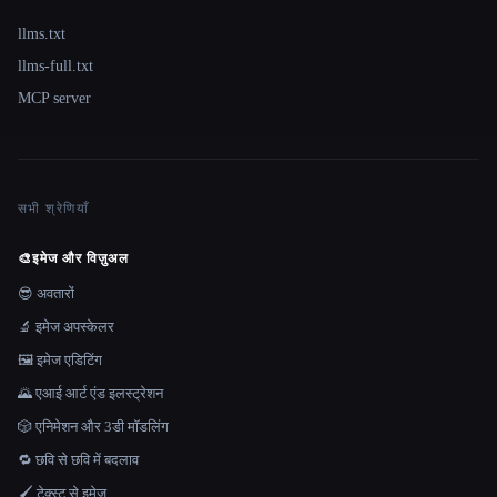
llms.txt
llms-full.txt
MCP server
सभी श्रेणियाँ
🎨
इमेज और विज़ुअल
😎 अवतारों
🔬 इमेज अपस्केलर
🖼️ इमेज एडिटिंग
🌄 एआई आर्ट एंड इलस्ट्रेशन
🎲 एनिमेशन और 3डी मॉडलिंग
🔁 छवि से छवि में बदलाव
🖌️ टेक्स्ट से इमेज