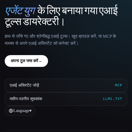
एजेंट युग
के लिए बनाया गया एआई
That AI Collection
टूल्स डायरेक्टरी।
हाथ से जाँचे गए और श्रेणीबद्ध एआई टूल्स। खुद ब्राउज़ करें, या MCP के
माध्यम से अपने एआई असिस्टेंट को कनेक्ट करें।
अपना टूल जमा करें
→
एआई असिस्टेंट जोड़ें
MCP
मशीन-पठनीय सूचकांक
LLMS.TXT
Language
▾