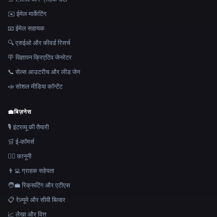
✉️ ईमेल मार्केटिंग
📧 ईमेल सहायक
🔍 एसईओ और कीवर्ड रिसर्च
🪧 विज्ञापन क्रिएटिव जेनरेटर
📞 सेल्स आउटरीच और लीड जेन
📣 सोशल मीडिया कॉन्टेंट
💼
बिज़नेस
🎙️ इंटरव्यू की तैयारी
🛒 ई-कॉमर्स
👩‍⚖️ कानूनी
👨‍💻 ग्राहक सहेयता
🧑‍💼 रिक्रूटिंग और एटीएस
📋 रेज़्यूमे और सीवी बिल्डर
📈 लेखा और वित्त