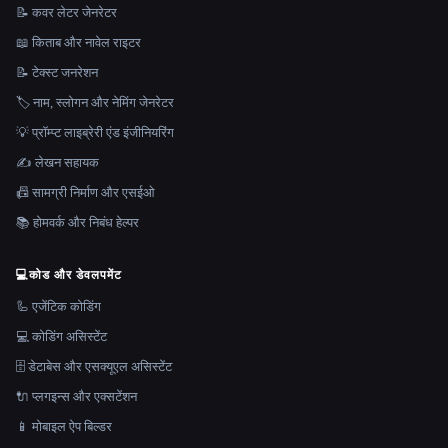
📝 कवर लेटर जेनरेटर
📖 किताब और नावेल राइटर
📝 टेक्स्ट जनरेशन
🏷️ नाम, स्लोगन और नेमिंग जेनरेटर
💡 प्रॉम्प्ट लाइब्रेरी एंड इंजीनियरिंग
✍️ लेखन सहायक
📠 सामग्री निर्माण और एसईओ
📚 होमवर्क और निबंध हेल्पर
💻
कोड और डेवलपमेंट
🦾 एजेंटिक कोडिंग
💻 कोडिंग असिस्टेंट
🗄️ डेटाबेस और एसक्यूएल असिस्टेंट
🔌 प्लगइन्स और एक्सटेंशन
📱 मोबाइल ऐप बिल्डर