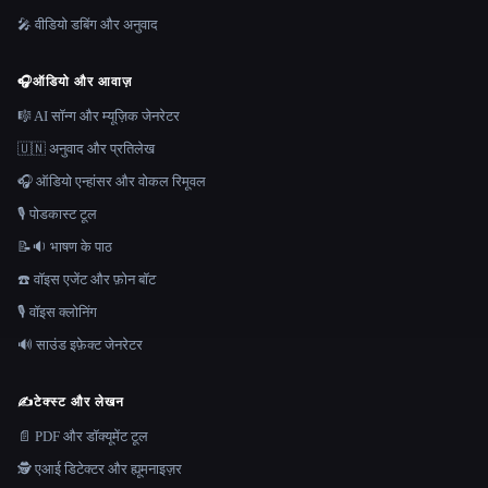
🎤 वीडियो डबिंग और अनुवाद
🎧
ऑडियो और आवाज़
🎼 AI सॉन्ग और म्यूज़िक जेनरेटर
🇺🇳 अनुवाद और प्रतिलेख
🎧 ऑडियो एन्हांसर और वोकल रिमूवल
🎙️ पोडकास्ट टूल
📝🔉 भाषण के पाठ
☎️ वॉइस एजेंट और फ़ोन बॉट
🎙️ वॉइस क्लोनिंग
🔊 साउंड इफ़ेक्ट जेनरेटर
✍️
टेक्स्ट और लेखन
📄 PDF और डॉक्यूमेंट टूल
🕵️ एआई डिटेक्टर और ह्यूमनाइज़र