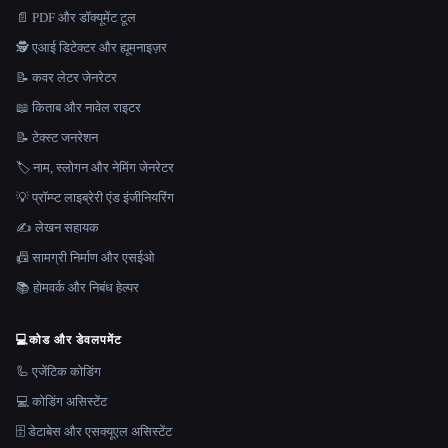
📄 PDF और डॉक्यूमेंट टूल
🕵️ एआई डिटेक्टर और ह्यूमनाइज़र
📝 कवर लेटर जेनरेटर
📖 किताब और नावेल राइटर
📝 टेक्स्ट जनरेशन
🏷️ नाम, स्लोगन और नेमिंग जेनरेटर
💡 प्रॉम्प्ट लाइब्रेरी एंड इंजीनियरिंग
✍️ लेखन सहायक
📠 सामग्री निर्माण और एसईओ
📚 होमवर्क और निबंध हेल्पर
💻
कोड और डेवलपमेंट
🦾 एजेंटिक कोडिंग
💻 कोडिंग असिस्टेंट
🗄️ डेटाबेस और एसक्यूएल असिस्टेंट