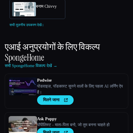
बनाम Chivvy
सभी तुलनीय उपकरण देखें।
एआई अनुप्रयोगों के लिए विकल्प
SpongeHome
सभी SpongeHome विकल्प देखें →
Podwise
पोडवाइज़, पॉडकास्ट सुनने वालों के लिए पहला AI लर्निंग ऐप
है।
मिलने जाना
Ask Poppy
पॉपीलिस्ट - माता-पिता बनो, जो तुम बनना चाहते हो
मिलने जाना