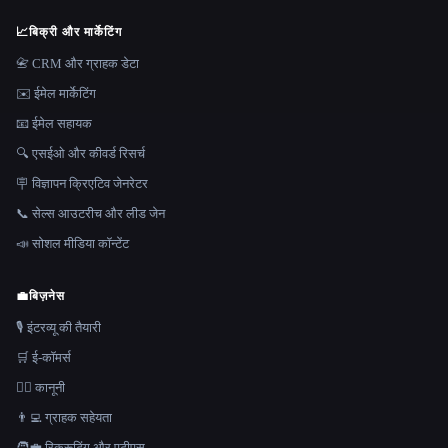
📈
बिक्री और मार्केटिंग
📇 CRM और ग्राहक डेटा
✉️ ईमेल मार्केटिंग
📧 ईमेल सहायक
🔍 एसईओ और कीवर्ड रिसर्च
🪧 विज्ञापन क्रिएटिव जेनरेटर
📞 सेल्स आउटरीच और लीड जेन
📣 सोशल मीडिया कॉन्टेंट
💼
बिज़नेस
🎙️ इंटरव्यू की तैयारी
🛒 ई-कॉमर्स
👩‍⚖️ कानूनी
👨‍💻 ग्राहक सहेयता
🧑‍💼 रिक्रूटिंग और एटीएस