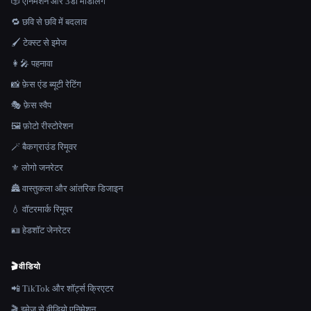
🎲 एनिमेशन और 3डी मॉडलिंग
🔁 छवि से छवि में बदलाव
🖌️ टेक्स्ट से इमेज
👩‍🎤 पहनावा
📸 फ़ेस एंड ब्यूटी रेटिंग
🎭 फ़ेस स्वैप
🖼️ फ़ोटो रीस्टोरेशन
🪄 बैकग्राउंड रिमूवर
⚜️ लोगो जनरेटर
🏯 वास्तुकला और आंतरिक डिजाइन
💧 वॉटरमार्क रिमूवर
🪪 हेडशॉट जेनरेटर
🎬
वीडियो
📲 TikTok और शॉर्ट्स क्रिएटर
🎬 इमेज से वीडियो एनिमेशन