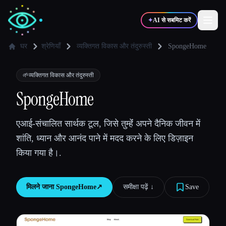
✦
AI से सबमिट करें
घर
श्रेणियाँ
व्यक्तिगत विकास और तंदुरुस्ती
SpongeHome
✍️
🎨
लेखक
डिज़ाइनर
🌱
व्यक्तिगत विकास और तंदुरुस्ती
SpongeHome
💻
📈
डेवलपर्स
मार्केटर्स
एआई-संचालित सार्थक टूल, जिसे तुम्हेंं अपने दैनिक जीवन में
शांति, ध्यान और आनंद पाने में मदद करने के लिए डिज़ाइन
🎓
🎬
विद्यार्थी
क्रिएटर्स
किया गया है।.
मिलने जाना
SpongeHome
↗︎
समीक्षा पढ़ें ↓︎
Save
ब्लॉग
टूल्स की तुलना करें