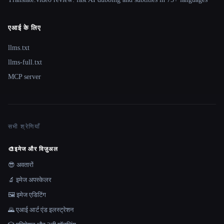
एआई के लिए
llms.txt
llms-full.txt
MCP server
सभी श्रेणियाँ
🎨
इमेज और विज़ुअल
😎 अवतारों
🔬 इमेज अपस्केलर
🖼️ इमेज एडिटिंग
🌄 एआई आर्ट एंड इलस्ट्रेशन