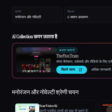
श्रेणी
विकल्प
Esc
मनोरंजन और नोवेल्टी
6 समान उपकरण
AI Collection ऊपर उठाता है
★
ऊपर उठाता है
TheFluxTrain
संगत कैरेक्टर, वर्कफ़्लो और वीडियो के लिए ए
मिलने जाना
अधिक जानकारी
मनोरंजन और नोवेल्टी
श्रेणी चयन
StarVoiceAi
अपनी पसंदीदा हस्ती को कुछ भी कहने दें!