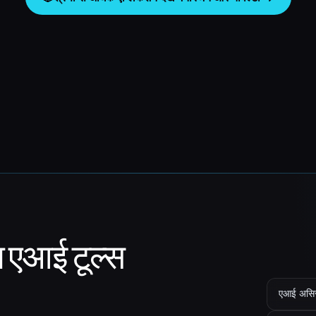
ा एआई टूल्स
एआई असिस्ट