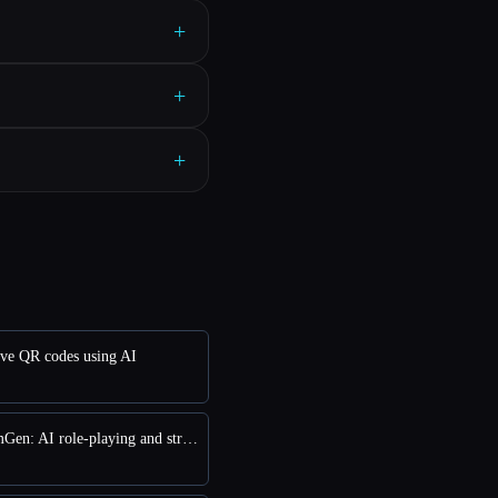
+
+
+
ive QR codes using AI
बनाम DreamGen: AI role-playing and strory-writing