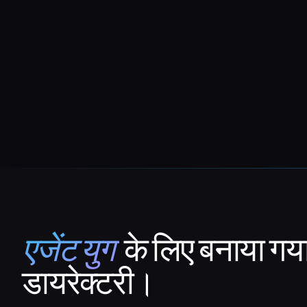
एजेंट युग
के लिए बनाया गय
That AI Collection
डायरेक्टरी।