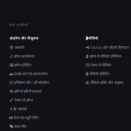
सभी श्रेणियाँ
🎨
इमेज और विज़ुअल
🎬
वीडियो
😎 अवतारों
📲 TikTok और शॉर्ट्स क्रिएटर
🔬 इमेज अपस्केलर
🎬 इमेज से वीडियो एनिमेशन
🖼️ इमेज एडिटिंग
🎞️ टेक्स्ट से वीडियो
🌄 एआई आर्ट एंड इलस्ट्रेशन
🎬 वीडियो एडिटिंग
🎲 एनिमेशन और 3डी मॉडलिंग
🎤 वीडियो डबिंग और अनुवाद
🔁 छवि से छवि में बदलाव
🖌️ टेक्स्ट से इमेज
👩‍🎤 पहनावा
📸 फ़ेस एंड ब्यूटी रेटिंग
🎭 फ़ेस स्वैप