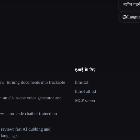
मशीन-पठन
Langua
एआई के लिए
ew: turning documents into trackable
llms.txt
llms-full.txt
 an all-in-one voice generator and
MCP server
ew: a no-code chatbot trained on
 review: fast AI dubbing and
+ languages