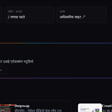
अंतिम अपडेट
स्रोत
2 सप्ताह पहले
आधिकारिक साइट ↗︎
जेंट एआई प्रोडक्शन स्टूडियो
→
Deepswap
Creati
डीपस्वैप - पेशेवर वीडियो फ़ेस स्वैप टूल
AI का इ