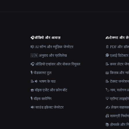
🎧
ऑडियो और आवाज़
✍️
टेक्स्ट और ल
🎼 AI सॉन्ग और म्यूज़िक जेनरेटर
📄 PDF और डॉक्यू
🇺🇳 अनुवाद और प्रतिलेख
🕵️ एआई डिटेक्टर
🎧 ऑडियो एन्हांसर और वोकल रिमूवल
📝 कवर लेटर जेन
🎙️ पोडकास्ट टूल
📖 किताब और नाव
📝🔉 भाषण के पाठ
📝 टेक्स्ट जनरेश
☎️ वॉइस एजेंट और फ़ोन बॉट
🏷️ नाम, स्लोगन औ
🎙️ वॉइस क्लोनिंग
💡 प्रॉम्प्ट लाइब्र
🔊 साउंड इफ़ेक्ट जेनरेटर
✍️ लेखन सहाय
📠 सामग्री निर्
📚 होमवर्क और निब