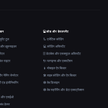
ेखन
💻
कोड और डेवलपमेंट
मेंट टूल
🦾 एजेंटिक कोडिंग
 और ह्यूमनाइज़र
💻 कोडिंग असिस्टेंट
रेटर
🗄️ डेटाबेस और एसक्यूएल असिस्टेंट
ेल राइटर
🔌 प्लगइन्स और एक्सटेंशन
न
📱 मोबाइल ऐप बिल्डर
र नेमिंग जेनरेटर
🛠️ वाइब कोडिंग और ऐप बिल्डर
ेरी एंड इंजीनियरिंग
🕸 वेब डिजाइन
क
🕸️ वेब स्क्रैपिंग और डेटा एक्सट्रैक्शन
माण और एसईओ
ंध हेल्पर