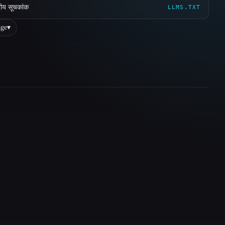
ीय सूचकांक
LLMS.TXT
ge
▾