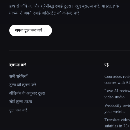
हाथ से जाँचे गए और श्रेणीबद्ध एआई टूल्स। खुद ब्राउज़ करें, या MCP के
माध्यम से अपने एआई असिस्टेंट को कनेक्ट करें।
अपना टूल जमा करें
→
ब्राउज़ करें
पढ़ें
Site navigation
सभी श्रेणियाँ
Coursebox revi
courses with AI
टूल्स की तुलना करें
Lovo AI review:
ऑडियंस के अनुसार टूल्स
video studio
शीर्ष टूल्स 2026
Webbotify revi
टूल जमा करें
your website
Translate.video
subtitles in 75