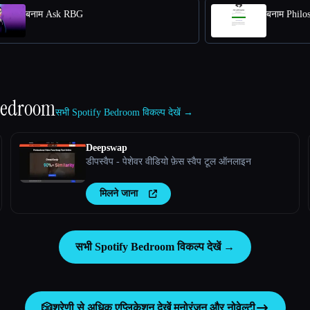
बनाम Ask RBG
बनाम Philo
 Bedroom
सभी Spotify Bedroom विकल्प देखें →
Deepswap
डीपस्वैप - पेशेवर वीडियो फ़ेस स्वैप टूल ऑनलाइन
मिलने जाना
सभी Spotify Bedroom विकल्प देखें →
🎲
श्रेणी से अधिक एप्लिकेशन देखें
मनोरंजन और नोवेल्टी