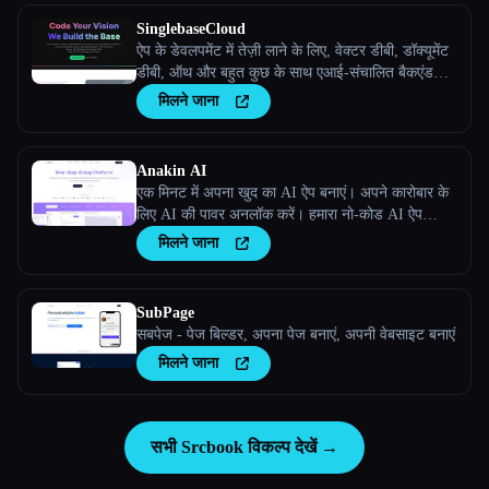
SinglebaseCloud
ऐप के डेवलपमेंट में तेज़ी लाने के लिए, वेक्टर डीबी, डॉक्यूमेंट
डीबी, ऑथ और बहुत कुछ के साथ एआई-संचालित बैकएंड
प्लेटफ़ॉर्म।
मिलने जाना
Anakin AI
एक मिनट में अपना खुद का AI ऐप बनाएं। अपने कारोबार के
लिए AI की पावर अनलॉक करें। हमारा नो-कोड AI ऐप
बिल्डर तुम्हेंं अनोखे, स्टैंडअलोन AI ऐप्लिकेशन बनाने की
मिलने जाना
सुविधा देता है
SubPage
सबपेज - पेज बिल्डर, अपना पेज बनाएं, अपनी वेबसाइट बनाएं
मिलने जाना
सभी Srcbook विकल्प देखें →