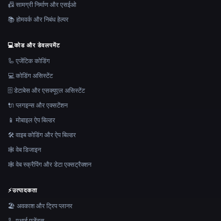
📠 सामग्री निर्माण और एसईओ
📚 होमवर्क और निबंध हेल्पर
💻
कोड और डेवलपमेंट
🦾 एजेंटिक कोडिंग
💻 कोडिंग असिस्टेंट
🗄️ डेटाबेस और एसक्यूएल असिस्टेंट
🔌 प्लगइन्स और एक्सटेंशन
📱 मोबाइल ऐप बिल्डर
🛠️ वाइब कोडिंग और ऐप बिल्डर
🕸 वेब डिजाइन
🕸️ वेब स्क्रैपिंग और डेटा एक्सट्रैक्शन
⚡
उत्पादकता
🏖 अवकाश और ट्रिप प्लानर
🦾 एआई एजेंट्स