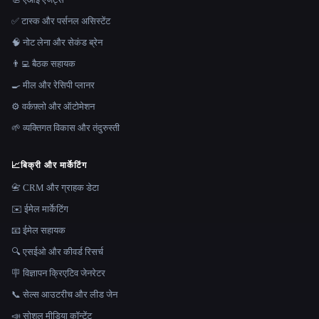
✅ टास्क और पर्सनल असिस्टेंट
🧠 नोट लेना और सेकंड ब्रेन
👨‍💻 बैठक सहायक
🍳 मील और रेसिपी प्लानर
⚙️ वर्कफ़्लो और ऑटोमेशन
🌱 व्यक्तिगत विकास और तंदुरुस्ती
📈
बिक्री और मार्केटिंग
📇 CRM और ग्राहक डेटा
✉️ ईमेल मार्केटिंग
📧 ईमेल सहायक
🔍 एसईओ और कीवर्ड रिसर्च
🪧 विज्ञापन क्रिएटिव जेनरेटर
📞 सेल्स आउटरीच और लीड जेन
📣 सोशल मीडिया कॉन्टेंट