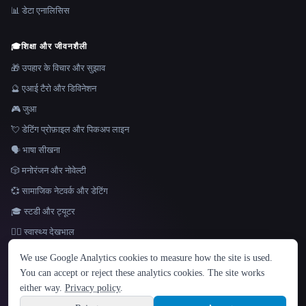
📊 डेटा एनालिसिस
🎓
शिक्षा और जीवनशैली
🎁 उपहार के विचार और सुझाव
🔮 एआई टैरो और डिविनेशन
🎮 जुआ
💘 डेटिंग प्रोफ़ाइल और पिकअप लाइन
🗣️ भाषा सीखना
🎲 मनोरंजन और नोवेल्टी
💞 सामाजिक नेटवर्क और डेटिंग
🎓 स्टडी और ट्यूटर
👩‍⚕️ स्वास्थ्य देखभाल
भाषा
We use Google Analytics cookies to measure how the site is used.
English
español
Français
Русский
简体中文
You can accept or reject these analytics cookies. The site works
Hindi
either way.
Privacy policy
.
© 2026 That AI Collection. सर्वाधिकार सुरक्षित।
·
सेवा की शर्तें
·
गोपनीयता नीति
·
·
Site information
Built with Metatron ★