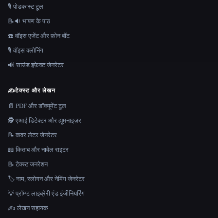
🎙️ पोडकास्ट टूल
📝🔉 भाषण के पाठ
☎️ वॉइस एजेंट और फ़ोन बॉट
🎙️ वॉइस क्लोनिंग
🔊 साउंड इफ़ेक्ट जेनरेटर
✍️
टेक्स्ट और लेखन
📄 PDF और डॉक्यूमेंट टूल
🕵️ एआई डिटेक्टर और ह्यूमनाइज़र
📝 कवर लेटर जेनरेटर
📖 किताब और नावेल राइटर
📝 टेक्स्ट जनरेशन
🏷️ नाम, स्लोगन और नेमिंग जेनरेटर
💡 प्रॉम्प्ट लाइब्रेरी एंड इंजीनियरिंग
✍️ लेखन सहायक