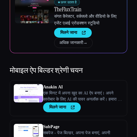
★
ऊपर उठाता है
TheFluxTrain
संगत कैरेक्टर, वर्कफ़्लो और वीडियो के लिए
एजेंट एआई प्रोडक्शन स्टूडियो
मिलने जाना
अधिक जानकारी
→
मोबाइल ऐप बिल्डर
श्रेणी चयन
Anakin AI
एक मिनट में अपना खुद का AI ऐप बनाएं। अपने
कारोबार के लिए AI की पावर अनलॉक करें। हमारा नो-
कोड AI ऐप बिल्डर तुम्हेंं अनोखे, स्टैंडअलोन AI
मिलने जाना
ऐप्लिकेशन बनाने की सुविधा देता है
SubPage
सबपेज - पेज बिल्डर, अपना पेज बनाएं, अपनी