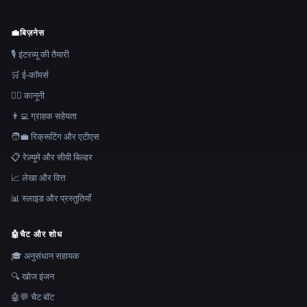
💼
बिज़नेस
🎙️ इंटरव्यू की तैयारी
🛒 ई-कॉमर्स
👩‍⚖️ कानूनी
👨‍💻 ग्राहक सहेयता
🧑‍💼 रिक्रूटिंग और एटीएस
📋 रेज़्यूमे और सीवी बिल्डर
📈 लेखा और वित्त
📊 स्लाइड और प्रस्तुतियाँ
🤖
चैट और शोध
🎓 अनुसंधान सहायक
🔍 खोज इंजन
🤖💬 चैट बॉट