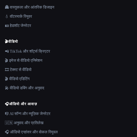
🏯 वास्तुकला और आंतरिक डिजाइन
💧 वॉटरमार्क रिमूवर
🪪 हेडशॉट जेनरेटर
🎬
वीडियो
📲 TikTok और शॉर्ट्स क्रिएटर
🎬 इमेज से वीडियो एनिमेशन
🎞️ टेक्स्ट से वीडियो
🎬 वीडियो एडिटिंग
🎤 वीडियो डबिंग और अनुवाद
🎧
ऑडियो और आवाज़
🎼 AI सॉन्ग और म्यूज़िक जेनरेटर
🇺🇳 अनुवाद और प्रतिलेख
🎧 ऑडियो एन्हांसर और वोकल रिमूवल