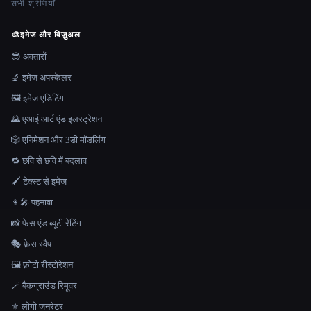
सभी श्रेणियाँ
🎨
इमेज और विज़ुअल
😎 अवतारों
🔬 इमेज अपस्केलर
🖼️ इमेज एडिटिंग
🌄 एआई आर्ट एंड इलस्ट्रेशन
🎲 एनिमेशन और 3डी मॉडलिंग
🔁 छवि से छवि में बदलाव
🖌️ टेक्स्ट से इमेज
👩‍🎤 पहनावा
📸 फ़ेस एंड ब्यूटी रेटिंग
🎭 फ़ेस स्वैप
🖼️ फ़ोटो रीस्टोरेशन
🪄 बैकग्राउंड रिमूवर
⚜️ लोगो जनरेटर