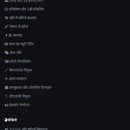
🌄 एआई आर्ट एंड इलस्ट्रेशन
🎲 एनिमेशन और 3डी मॉडलिंग
🔁 छवि से छवि में बदलाव
🖌️ टेक्स्ट से इमेज
👩‍🎤 पहनावा
📸 फ़ेस एंड ब्यूटी रेटिंग
🎭 फ़ेस स्वैप
🖼️ फ़ोटो रीस्टोरेशन
🪄 बैकग्राउंड रिमूवर
⚜️ लोगो जनरेटर
🏯 वास्तुकला और आंतरिक डिजाइन
💧 वॉटरमार्क रिमूवर
🪪 हेडशॉट जेनरेटर
🎬
वीडियो
📲 TikTok और शॉर्ट्स क्रिएटर