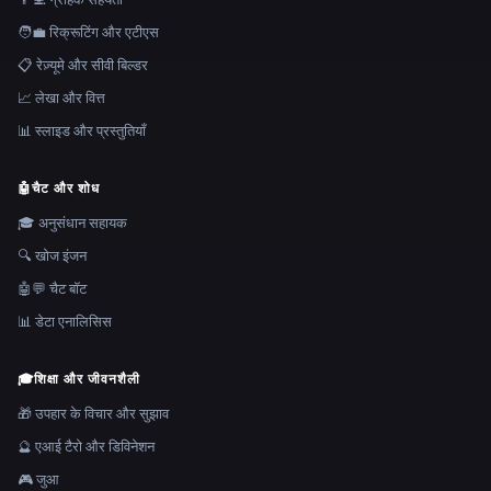
🧑‍💼 रिक्रूटिंग और एटीएस
📋 रेज़्यूमे और सीवी बिल्डर
📈 लेखा और वित्त
📊 स्लाइड और प्रस्तुतियाँ
🤖
चैट और शोध
🎓 अनुसंधान सहायक
🔍 खोज इंजन
🤖💬 चैट बॉट
📊 डेटा एनालिसिस
🎓
शिक्षा और जीवनशैली
🎁 उपहार के विचार और सुझाव
🔮 एआई टैरो और डिविनेशन
🎮 जुआ