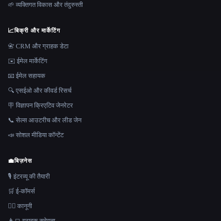
🌱 व्यक्तिगत विकास और तंदुरुस्ती
📈
बिक्री और मार्केटिंग
📇 CRM और ग्राहक डेटा
✉️ ईमेल मार्केटिंग
📧 ईमेल सहायक
🔍 एसईओ और कीवर्ड रिसर्च
🪧 विज्ञापन क्रिएटिव जेनरेटर
📞 सेल्स आउटरीच और लीड जेन
📣 सोशल मीडिया कॉन्टेंट
💼
बिज़नेस
🎙️ इंटरव्यू की तैयारी
🛒 ई-कॉमर्स
👩‍⚖️ कानूनी
👨‍💻 ग्राहक सहेयता