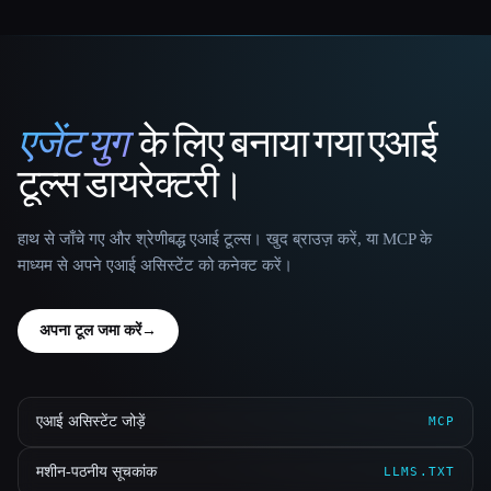
एजेंट युग
के लिए बनाया गया एआई
That AI Collection
टूल्स डायरेक्टरी।
हाथ से जाँचे गए और श्रेणीबद्ध एआई टूल्स। खुद ब्राउज़ करें, या MCP के
माध्यम से अपने एआई असिस्टेंट को कनेक्ट करें।
अपना टूल जमा करें
→
एआई असिस्टेंट जोड़ें
MCP
मशीन-पठनीय सूचकांक
LLMS.TXT