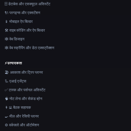
🗄️ डेटाबेस और एसक्यूएल असिस्टेंट
🔌 प्लगइन्स और एक्सटेंशन
📱 मोबाइल ऐप बिल्डर
🛠️ वाइब कोडिंग और ऐप बिल्डर
🕸 वेब डिजाइन
🕸️ वेब स्क्रैपिंग और डेटा एक्सट्रैक्शन
⚡
उत्पादकता
🏖 अवकाश और ट्रिप प्लानर
🦾 एआई एजेंट्स
✅ टास्क और पर्सनल असिस्टेंट
🧠 नोट लेना और सेकंड ब्रेन
👨‍💻 बैठक सहायक
🍳 मील और रेसिपी प्लानर
⚙️ वर्कफ़्लो और ऑटोमेशन