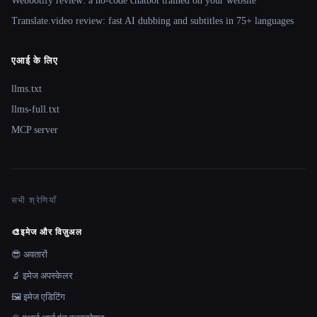
Webbotify review: a no-code chatbot trained on your website
Translate.video review: fast AI dubbing and subtitles in 75+ languages
एआई के लिए
llms.txt
llms-full.txt
MCP server
सभी श्रेणियाँ
🎨
इमेज और विज़ुअल
😎 अवतारों
🔬 इमेज अपस्केलर
🖼️ इमेज एडिटिंग