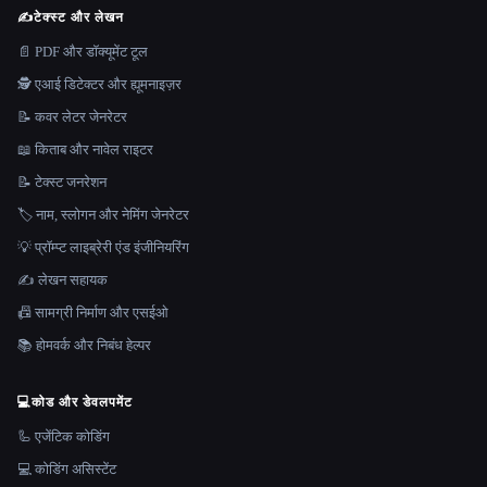
✍️
टेक्स्ट और लेखन
📄 PDF और डॉक्यूमेंट टूल
🕵️ एआई डिटेक्टर और ह्यूमनाइज़र
📝 कवर लेटर जेनरेटर
📖 किताब और नावेल राइटर
📝 टेक्स्ट जनरेशन
🏷️ नाम, स्लोगन और नेमिंग जेनरेटर
💡 प्रॉम्प्ट लाइब्रेरी एंड इंजीनियरिंग
✍️ लेखन सहायक
📠 सामग्री निर्माण और एसईओ
📚 होमवर्क और निबंध हेल्पर
💻
कोड और डेवलपमेंट
🦾 एजेंटिक कोडिंग
💻 कोडिंग असिस्टेंट