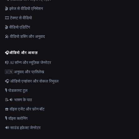
🎬 इमेज से वीडियो एनिमेशन
🎞️ टेक्स्ट से वीडियो
🎬 वीडियो एडिटिंग
🎤 वीडियो डबिंग और अनुवाद
🎧
ऑडियो और आवाज़
🎼 AI सॉन्ग और म्यूज़िक जेनरेटर
🇺🇳 अनुवाद और प्रतिलेख
🎧 ऑडियो एन्हांसर और वोकल रिमूवल
🎙️ पोडकास्ट टूल
📝🔉 भाषण के पाठ
☎️ वॉइस एजेंट और फ़ोन बॉट
🎙️ वॉइस क्लोनिंग
🔊 साउंड इफ़ेक्ट जेनरेटर