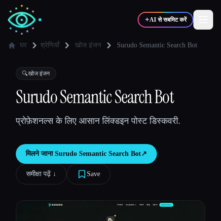
✦
AI से सबमिट करें
घर
श्रेणियाँ
खोज इंजन
Surudo Semantic Search Bot
✍️
🎨
लेखक
डिज़ाइनर
🔍
खोज इंजन
Surudo Semantic Search Bot
💻
📈
डेवलपर्स
मार्केटर्स
प्रोफ़ेशनल्स के लिए आसान लिंक्डइन पोस्ट डिस्कवरी.
🎓
🎬
विद्यार्थी
क्रिएटर्स
मिलने जाना
Surudo Semantic Search Bot
↗︎
समीक्षा पढ़ें ↓︎
Save
ब्लॉग
टूल्स की तुलना करें