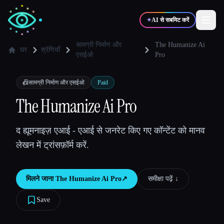
✦
AI से सबमिट करें
सामग्री निर्माण और
The Humanize Ai
घर
श्रेणियाँ
एसईओ
Pro
✍️
🎨
लेखक
डिज़ाइनर
📠
सामग्री निर्माण और एसईओ
Paid
The Humanize Ai Pro
💻
📈
डेवलपर्स
मार्केटर्स
द ह्यूमनाइज़ एआई - एआई से जनरेट किए गए कॉन्टेंट को मानव
🎓
🎬
विद्यार्थी
क्रिएटर्स
लेखन में ट्रांसफ़ॉर्म करें.
मिलने जाना
The Humanize Ai Pro
↗︎
समीक्षा पढ़ें ↓︎
ब्लॉग
Save
टूल्स की तुलना करें