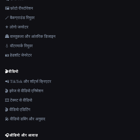
🖼️ फ़ोटो रीस्टोरेशन
🪄 बैकग्राउंड रिमूवर
⚜️ लोगो जनरेटर
🏯 वास्तुकला और आंतरिक डिजाइन
💧 वॉटरमार्क रिमूवर
🪪 हेडशॉट जेनरेटर
🎬
वीडियो
📲 TikTok और शॉर्ट्स क्रिएटर
🎬 इमेज से वीडियो एनिमेशन
🎞️ टेक्स्ट से वीडियो
🎬 वीडियो एडिटिंग
🎤 वीडियो डबिंग और अनुवाद
🎧
ऑडियो और आवाज़