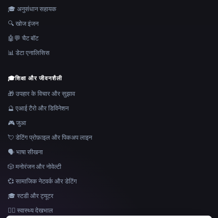
🎓 अनुसंधान सहायक
🔍 खोज इंजन
🤖💬 चैट बॉट
📊 डेटा एनालिसिस
🎓
शिक्षा और जीवनशैली
🎁 उपहार के विचार और सुझाव
🔮 एआई टैरो और डिविनेशन
🎮 जुआ
💘 डेटिंग प्रोफ़ाइल और पिकअप लाइन
🗣️ भाषा सीखना
🎲 मनोरंजन और नोवेल्टी
💞 सामाजिक नेटवर्क और डेटिंग
🎓 स्टडी और ट्यूटर
👩‍⚕️ स्वास्थ्य देखभाल
भाषा