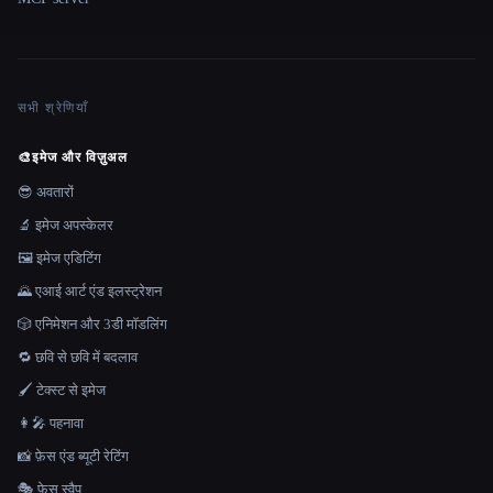
सभी श्रेणियाँ
🎨
इमेज और विज़ुअल
😎 अवतारों
🔬 इमेज अपस्केलर
🖼️ इमेज एडिटिंग
🌄 एआई आर्ट एंड इलस्ट्रेशन
🎲 एनिमेशन और 3डी मॉडलिंग
🔁 छवि से छवि में बदलाव
🖌️ टेक्स्ट से इमेज
👩‍🎤 पहनावा
📸 फ़ेस एंड ब्यूटी रेटिंग
🎭 फ़ेस स्वैप