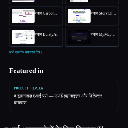
बनाम CarbonCopy
बनाम StoryChief
बनाम BurstyAI
बनाम MyMap.AI YouTube Summarizer
सभी तुलनीय उपकरण देखें।
Featured in
PRODUCT REVIEW
द ह्यूमनाइज़ एआई प्रो — एआई ह्यूमनाइज़र और डिटेक्टर
बायपास