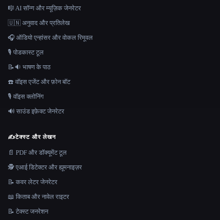
🎼 AI सॉन्ग और म्यूज़िक जेनरेटर
🇺🇳 अनुवाद और प्रतिलेख
🎧 ऑडियो एन्हांसर और वोकल रिमूवल
🎙️ पोडकास्ट टूल
📝🔉 भाषण के पाठ
☎️ वॉइस एजेंट और फ़ोन बॉट
🎙️ वॉइस क्लोनिंग
🔊 साउंड इफ़ेक्ट जेनरेटर
✍️
टेक्स्ट और लेखन
📄 PDF और डॉक्यूमेंट टूल
🕵️ एआई डिटेक्टर और ह्यूमनाइज़र
📝 कवर लेटर जेनरेटर
📖 किताब और नावेल राइटर
📝 टेक्स्ट जनरेशन