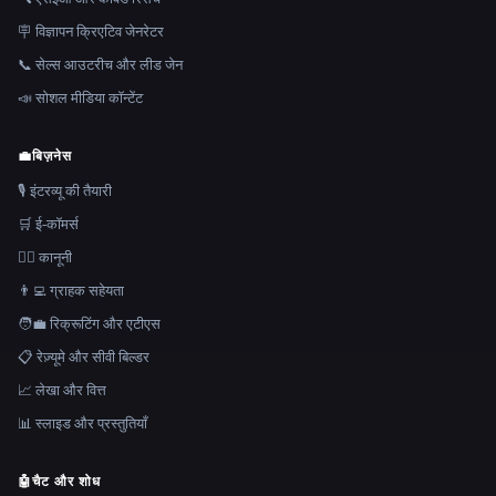
🪧 विज्ञापन क्रिएटिव जेनरेटर
📞 सेल्स आउटरीच और लीड जेन
📣 सोशल मीडिया कॉन्टेंट
💼
बिज़नेस
🎙️ इंटरव्यू की तैयारी
🛒 ई-कॉमर्स
👩‍⚖️ कानूनी
👨‍💻 ग्राहक सहेयता
🧑‍💼 रिक्रूटिंग और एटीएस
📋 रेज़्यूमे और सीवी बिल्डर
📈 लेखा और वित्त
📊 स्लाइड और प्रस्तुतियाँ
🤖
चैट और शोध