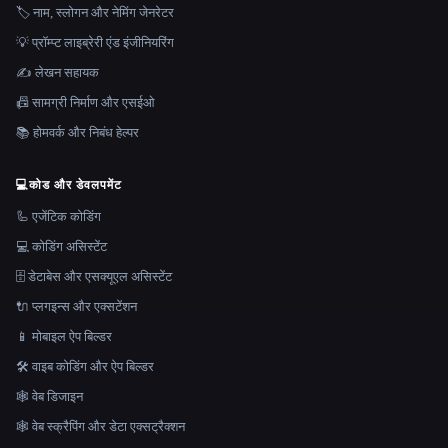
🏷️ नाम, स्लोगन और नेमिंग जेनरेटर
💡 प्रॉम्प्ट लाइब्रेरी एंड इंजीनियरिंग
✍️ लेखन सहायक
📠 सामग्री निर्माण और एसईओ
📚 होमवर्क और निबंध हेल्पर
💻
कोड और डेवलपमेंट
🦾 एजेंटिक कोडिंग
💻 कोडिंग असिस्टेंट
🗄️ डेटाबेस और एसक्यूएल असिस्टेंट
🔌 प्लगइन्स और एक्सटेंशन
📱 मोबाइल ऐप बिल्डर
🛠️ वाइब कोडिंग और ऐप बिल्डर
🕸 वेब डिजाइन
🕸️ वेब स्क्रैपिंग और डेटा एक्सट्रैक्शन