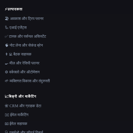
⚡
उत्पादकता
🏖 अवकाश और ट्रिप प्लानर
🦾 एआई एजेंट्स
✅ टास्क और पर्सनल असिस्टेंट
🧠 नोट लेना और सेकंड ब्रेन
👨‍💻 बैठक सहायक
🍳 मील और रेसिपी प्लानर
⚙️ वर्कफ़्लो और ऑटोमेशन
🌱 व्यक्तिगत विकास और तंदुरुस्ती
📈
बिक्री और मार्केटिंग
📇 CRM और ग्राहक डेटा
✉️ ईमेल मार्केटिंग
📧 ईमेल सहायक
🔍 एसईओ और कीवर्ड रिसर्च