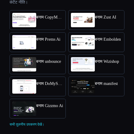
कंटेंट नीति।
बनाम CopyMonkey
बनाम Zust AI
बनाम Prems Ai
बनाम Embolden
बनाम unbounce
बनाम Wizishop
बनाम DoMyShoot
बनाम manifest
बनाम Gizzmo Ai
सभी तुलनीय उपकरण देखें।