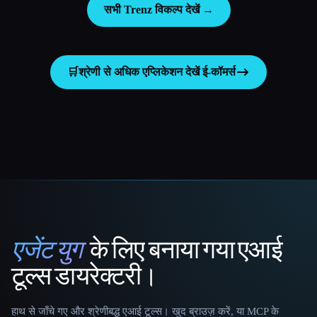
सभी Trenz विकल्प देखें →
🛒
श्रेणी से अधिक एप्लिकेशन देखें
ई-कॉमर्स
एजेंट युग
के लिए बनाया गया एआई
That AI Collection
टूल्स डायरेक्टरी।
हाथ से जाँचे गए और श्रेणीबद्ध एआई टूल्स। खुद ब्राउज़ करें, या MCP के