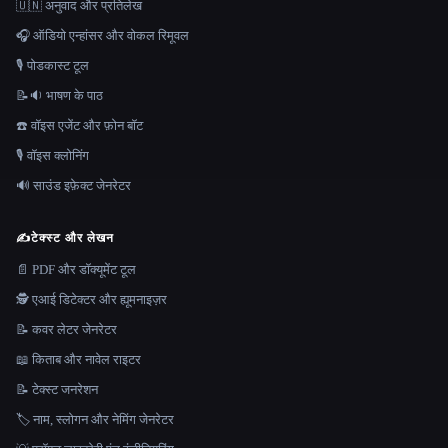
🇺🇳 अनुवाद और प्रतिलेख
🎧 ऑडियो एन्हांसर और वोकल रिमूवल
🎙️ पोडकास्ट टूल
📝🔉 भाषण के पाठ
☎️ वॉइस एजेंट और फ़ोन बॉट
🎙️ वॉइस क्लोनिंग
🔊 साउंड इफ़ेक्ट जेनरेटर
✍️
टेक्स्ट और लेखन
📄 PDF और डॉक्यूमेंट टूल
🕵️ एआई डिटेक्टर और ह्यूमनाइज़र
📝 कवर लेटर जेनरेटर
📖 किताब और नावेल राइटर
📝 टेक्स्ट जनरेशन
🏷️ नाम, स्लोगन और नेमिंग जेनरेटर