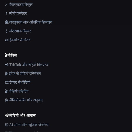
🪄 बैकग्राउंड रिमूवर
⚜️ लोगो जनरेटर
🏯 वास्तुकला और आंतरिक डिजाइन
💧 वॉटरमार्क रिमूवर
🪪 हेडशॉट जेनरेटर
🎬
वीडियो
📲 TikTok और शॉर्ट्स क्रिएटर
🎬 इमेज से वीडियो एनिमेशन
🎞️ टेक्स्ट से वीडियो
🎬 वीडियो एडिटिंग
🎤 वीडियो डबिंग और अनुवाद
🎧
ऑडियो और आवाज़
🎼 AI सॉन्ग और म्यूज़िक जेनरेटर