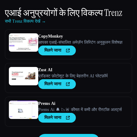
एआई अनुप्रयोगों के लिए विकल्प
Trenz
सभी Trenz विकल्प देखें →
CopyMonkey
आपका एआई-संचालित अमेज़ॅन लिस्टिंग अनुकूलन विशेषज्ञ
मिलने जाना
Zust AI
प्रॉडक्ट फ़ोटोशूट के लिए बेहतरीन AI प्लेटफ़ॉर्म
मिलने जाना
Prems Ai
Prems Ai 🔔 📉🚨 कीमत में कमी और रीस्टॉक अलर्ट्स
मिलने जाना