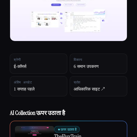
सभी श्रेणियाँ
हमारे बारे में
श्रेणी
विकल्प
ई-कॉमर्स
6 समान उपकरण
अंतिम अपडेट
स्रोत
1 सप्ताह पहले
आधिकारिक साइट ↗︎
AI Collection ऊपर उठाता है
Esc
★
ऊपर उठाता है
TheFluxTrain