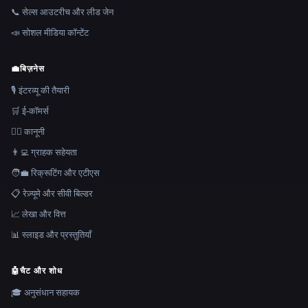
📞 सेल्स आउटरीच और लीड जेन
📣 सोशल मीडिया कॉन्टेंट
💼
बिज़नेस
🎙️ इंटरव्यू की तैयारी
🛒 ई-कॉमर्स
👩‍⚖️ कानूनी
👨‍💻 ग्राहक सहेयता
🧑‍💼 रिक्रूटिंग और एटीएस
📋 रेज़्यूमे और सीवी बिल्डर
📈 लेखा और वित्त
📊 स्लाइड और प्रस्तुतियाँ
🤖
चैट और शोध
🎓 अनुसंधान सहायक