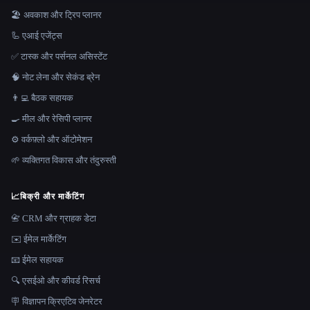
🏖 अवकाश और ट्रिप प्लानर
🦾 एआई एजेंट्स
✅ टास्क और पर्सनल असिस्टेंट
🧠 नोट लेना और सेकंड ब्रेन
👨‍💻 बैठक सहायक
🍳 मील और रेसिपी प्लानर
⚙️ वर्कफ़्लो और ऑटोमेशन
🌱 व्यक्तिगत विकास और तंदुरुस्ती
📈
बिक्री और मार्केटिंग
📇 CRM और ग्राहक डेटा
✉️ ईमेल मार्केटिंग
📧 ईमेल सहायक
🔍 एसईओ और कीवर्ड रिसर्च
🪧 विज्ञापन क्रिएटिव जेनरेटर