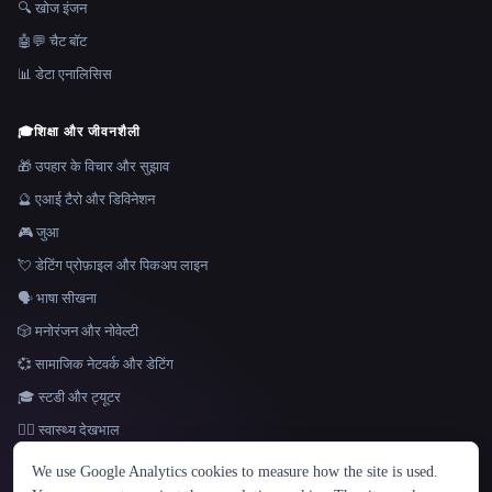
🔍 खोज इंजन
🤖💬 चैट बॉट
📊 डेटा एनालिसिस
🎓
शिक्षा और जीवनशैली
🎁 उपहार के विचार और सुझाव
🔮 एआई टैरो और डिविनेशन
🎮 जुआ
💘 डेटिंग प्रोफ़ाइल और पिकअप लाइन
🗣️ भाषा सीखना
🎲 मनोरंजन और नोवेल्टी
💞 सामाजिक नेटवर्क और डेटिंग
🎓 स्टडी और ट्यूटर
👩‍⚕️ स्वास्थ्य देखभाल
भाषा
We use Google Analytics cookies to measure how the site is used.
English
español
Français
Русский
简体中文