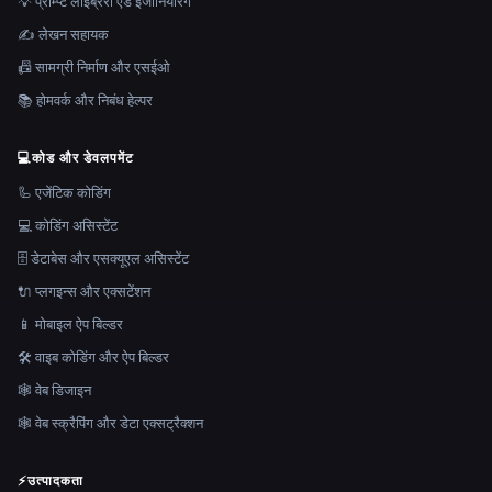
💡 प्रॉम्प्ट लाइब्रेरी एंड इंजीनियरिंग
✍️ लेखन सहायक
📠 सामग्री निर्माण और एसईओ
📚 होमवर्क और निबंध हेल्पर
💻
कोड और डेवलपमेंट
🦾 एजेंटिक कोडिंग
💻 कोडिंग असिस्टेंट
🗄️ डेटाबेस और एसक्यूएल असिस्टेंट
🔌 प्लगइन्स और एक्सटेंशन
📱 मोबाइल ऐप बिल्डर
🛠️ वाइब कोडिंग और ऐप बिल्डर
🕸 वेब डिजाइन
🕸️ वेब स्क्रैपिंग और डेटा एक्सट्रैक्शन
⚡
उत्पादकता