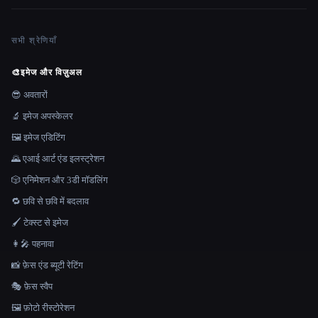
सभी श्रेणियाँ
🎨
इमेज और विज़ुअल
😎 अवतारों
🔬 इमेज अपस्केलर
🖼️ इमेज एडिटिंग
🌄 एआई आर्ट एंड इलस्ट्रेशन
🎲 एनिमेशन और 3डी मॉडलिंग
🔁 छवि से छवि में बदलाव
🖌️ टेक्स्ट से इमेज
👩‍🎤 पहनावा
📸 फ़ेस एंड ब्यूटी रेटिंग
🎭 फ़ेस स्वैप
🖼️ फ़ोटो रीस्टोरेशन