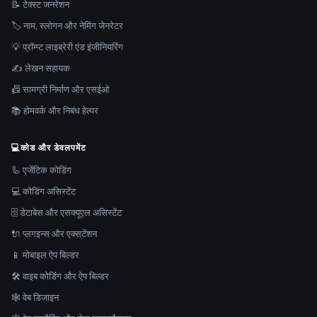
📝 टेक्स्ट जनरेशन
🏷️ नाम, स्लोगन और नेमिंग जेनरेटर
💡 प्रॉम्प्ट लाइब्रेरी एंड इंजीनियरिंग
✍️ लेखन सहायक
📠 सामग्री निर्माण और एसईओ
📚 होमवर्क और निबंध हेल्पर
💻
कोड और डेवलपमेंट
🦾 एजेंटिक कोडिंग
💻 कोडिंग असिस्टेंट
🗄️ डेटाबेस और एसक्यूएल असिस्टेंट
🔌 प्लगइन्स और एक्सटेंशन
📱 मोबाइल ऐप बिल्डर
🛠️ वाइब कोडिंग और ऐप बिल्डर
🕸 वेब डिजाइन