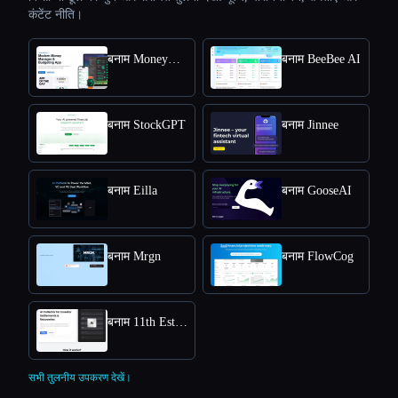
कंटेंट नीति।
बनाम MoneyCoach
बनाम BeeBee AI
बनाम StockGPT
बनाम Jinnee
बनाम Eilla
बनाम GooseAI
बनाम Mrgn
बनाम FlowCog
बनाम 11th Estate
सभी तुलनीय उपकरण देखें।