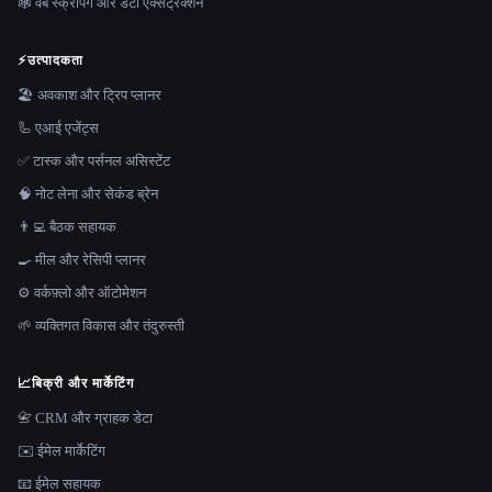
🕸️ वेब स्क्रैपिंग और डेटा एक्सट्रैक्शन
⚡
उत्पादकता
🏖 अवकाश और ट्रिप प्लानर
🦾 एआई एजेंट्स
✅ टास्क और पर्सनल असिस्टेंट
🧠 नोट लेना और सेकंड ब्रेन
👨‍💻 बैठक सहायक
🍳 मील और रेसिपी प्लानर
⚙️ वर्कफ़्लो और ऑटोमेशन
🌱 व्यक्तिगत विकास और तंदुरुस्ती
📈
बिक्री और मार्केटिंग
📇 CRM और ग्राहक डेटा
✉️ ईमेल मार्केटिंग
📧 ईमेल सहायक