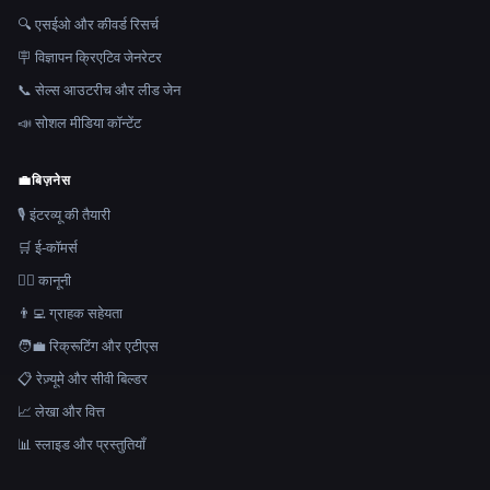
🔍 एसईओ और कीवर्ड रिसर्च
🪧 विज्ञापन क्रिएटिव जेनरेटर
📞 सेल्स आउटरीच और लीड जेन
📣 सोशल मीडिया कॉन्टेंट
💼
बिज़नेस
🎙️ इंटरव्यू की तैयारी
🛒 ई-कॉमर्स
👩‍⚖️ कानूनी
👨‍💻 ग्राहक सहेयता
🧑‍💼 रिक्रूटिंग और एटीएस
📋 रेज़्यूमे और सीवी बिल्डर
📈 लेखा और वित्त
📊 स्लाइड और प्रस्तुतियाँ