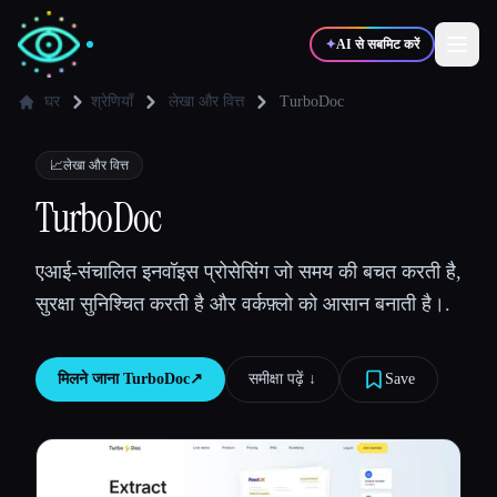
✦
AI से सबमिट करें
घर
श्रेणियाँ
लेखा और वित्त
TurboDoc
✍️
🎨
लेखक
डिज़ाइनर
📈
लेखा और वित्त
TurboDoc
💻
📈
डेवलपर्स
मार्केटर्स
एआई-संचालित इनवॉइस प्रोसेसिंग जो समय की बचत करती है,
सुरक्षा सुनिश्चित करती है और वर्कफ़्लो को आसान बनाती है।.
🎓
🎬
विद्यार्थी
क्रिएटर्स
मिलने जाना
TurboDoc
↗︎
समीक्षा पढ़ें ↓︎
Save
ब्लॉग
टूल्स की तुलना करें