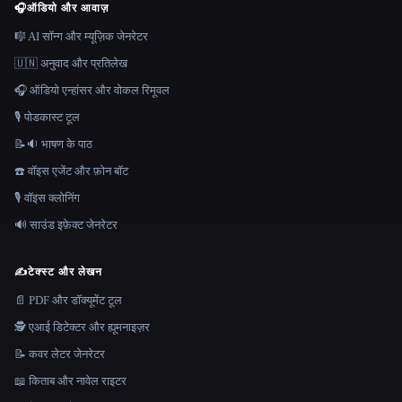
🎧
ऑडियो और आवाज़
🎼 AI सॉन्ग और म्यूज़िक जेनरेटर
🇺🇳 अनुवाद और प्रतिलेख
🎧 ऑडियो एन्हांसर और वोकल रिमूवल
🎙️ पोडकास्ट टूल
📝🔉 भाषण के पाठ
☎️ वॉइस एजेंट और फ़ोन बॉट
🎙️ वॉइस क्लोनिंग
🔊 साउंड इफ़ेक्ट जेनरेटर
✍️
टेक्स्ट और लेखन
📄 PDF और डॉक्यूमेंट टूल
🕵️ एआई डिटेक्टर और ह्यूमनाइज़र
📝 कवर लेटर जेनरेटर
📖 किताब और नावेल राइटर