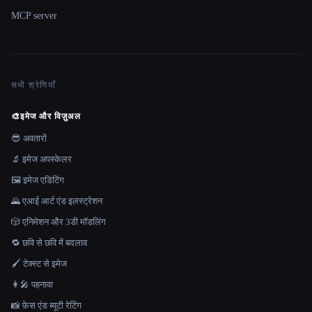
MCP server
सभी श्रेणियाँ
🎨
इमेज और विज़ुअल
😎 अवतारों
🔬 इमेज अपस्केलर
🖼️ इमेज एडिटिंग
🌄 एआई आर्ट एंड इलस्ट्रेशन
🎲 एनिमेशन और 3डी मॉडलिंग
🔁 छवि से छवि में बदलाव
🖌️ टेक्स्ट से इमेज
👩‍🎤 पहनावा
📸 फ़ेस एंड ब्यूटी रेटिंग