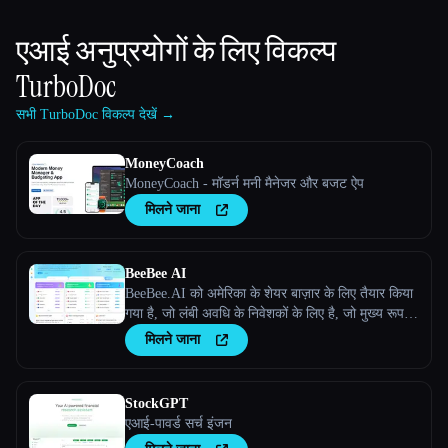
एआई अनुप्रयोगों के लिए विकल्प
TurboDoc
सभी TurboDoc विकल्प देखें →
MoneyCoach
MoneyCoach - मॉडर्न मनी मैनेजर और बजट ऐप
मिलने जाना
BeeBee AI
BeeBee.AI को अमेरिका के शेयर बाज़ार के लिए तैयार किया
गया है, जो लंबी अवधि के निवेशकों के लिए है, जो मुख्य रूप से
फ़ंडामेंटल विश्लेषण पर ध्यान देते हैं, और जो डेटा और
मिलने जाना
जानकारी को महत्व देते हैं।
StockGPT
एआई-पावर्ड सर्च इंजन