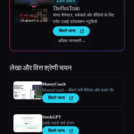
★
ऊपर उठाता है
TheFluxTrain
संगत कैरेक्टर, वर्कफ़्लो और वीडियो के लिए
एजेंट एआई प्रोडक्शन स्टूडियो
मिलने जाना
अधिक जानकारी
→
लेखा और वित्त
श्रेणी चयन
MoneyCoach
MoneyCoach - मॉडर्न मनी मैनेजर और बजट ऐप
मिलने जाना
StockGPT
एआई-पावर्ड सर्च इंजन
मिलने जाना