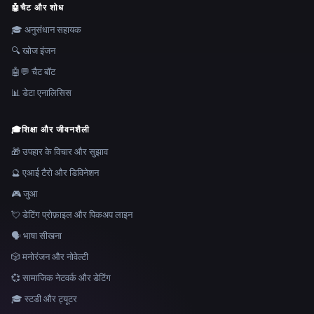
🤖
चैट और शोध
🎓 अनुसंधान सहायक
🔍 खोज इंजन
🤖💬 चैट बॉट
📊 डेटा एनालिसिस
🎓
शिक्षा और जीवनशैली
🎁 उपहार के विचार और सुझाव
🔮 एआई टैरो और डिविनेशन
🎮 जुआ
💘 डेटिंग प्रोफ़ाइल और पिकअप लाइन
🗣️ भाषा सीखना
🎲 मनोरंजन और नोवेल्टी
💞 सामाजिक नेटवर्क और डेटिंग
🎓 स्टडी और ट्यूटर