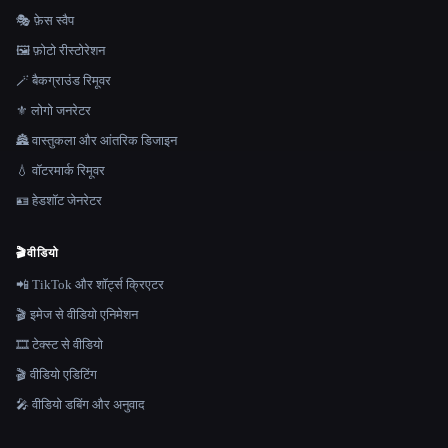
🎭 फ़ेस स्वैप
🖼️ फ़ोटो रीस्टोरेशन
🪄 बैकग्राउंड रिमूवर
⚜️ लोगो जनरेटर
🏯 वास्तुकला और आंतरिक डिजाइन
💧 वॉटरमार्क रिमूवर
🪪 हेडशॉट जेनरेटर
🎬
वीडियो
📲 TikTok और शॉर्ट्स क्रिएटर
🎬 इमेज से वीडियो एनिमेशन
🎞️ टेक्स्ट से वीडियो
🎬 वीडियो एडिटिंग
🎤 वीडियो डबिंग और अनुवाद