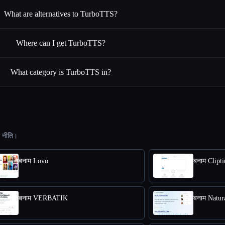
What are alternatives to TurboTTS?
Where can I get TurboTTS?
What category is TurboTTS in?
ट नीति।
बनाम Lovo
बनाम Clipti
बनाम VERBATIK
बनाम Natur