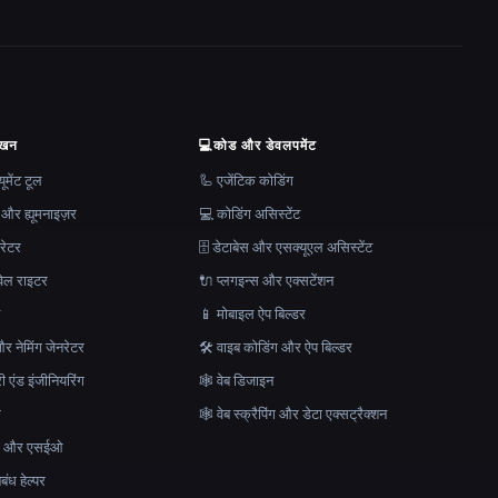
ेखन
💻
कोड और डेवलपमेंट
मेंट टूल
🦾 एजेंटिक कोडिंग
 और ह्यूमनाइज़र
💻 कोडिंग असिस्टेंट
रेटर
🗄️ डेटाबेस और एसक्यूएल असिस्टेंट
ेल राइटर
🔌 प्लगइन्स और एक्सटेंशन
न
📱 मोबाइल ऐप बिल्डर
र नेमिंग जेनरेटर
🛠️ वाइब कोडिंग और ऐप बिल्डर
ेरी एंड इंजीनियरिंग
🕸 वेब डिजाइन
क
🕸️ वेब स्क्रैपिंग और डेटा एक्सट्रैक्शन
माण और एसईओ
ंध हेल्पर