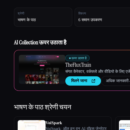
श्रेणी
विकल्प
Esc
भाषण के पाठ
6 समान उपकरण
AI Collection ऊपर उठाता है
★
ऊपर उठाता है
TheFluxTrain
संगत कैरेक्टर, वर्कफ़्लो और वीडियो के लिए ए
मिलने जाना
अधिक जानकारी
भाषण के पाठ
श्रेणी चयन
VoiSpark
VoiSpark: ऑल इन वन AI वॉइस जेनरेटर