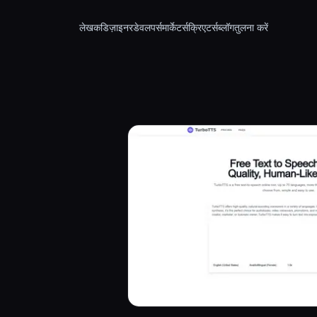
लेखक
डिज़ाइनर
डेवलपर्स
मार्केटर्स
क्रिएटर्स
ब्लॉग
तुलना करें