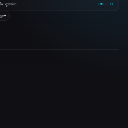
ीय सूचकांक
LLMS.TXT
ge
▾