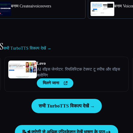
बनाम Createaivoiceovers
बनाम Voice
S
सभी TurboTTS विकल्प देखें →
Lovo
AI वॉइस जेनरेटर: रियलिस्टिक टेक्स्ट टू स्पीच और वॉइस
क्लोनिंग
मिलने जाना
सभी TurboTTS विकल्प देखें →
📝🔉
श्रेणी से अधिक एप्लिकेशन देखें
भाषण के पाठ