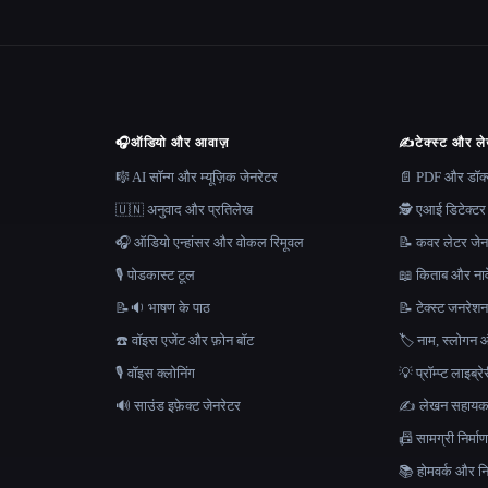
🎧
ऑडियो और आवाज़
✍️
टेक्स्ट और ल
🎼 AI सॉन्ग और म्यूज़िक जेनरेटर
📄 PDF और डॉक्यू
🇺🇳 अनुवाद और प्रतिलेख
🕵️ एआई डिटेक्टर
🎧 ऑडियो एन्हांसर और वोकल रिमूवल
📝 कवर लेटर जेन
🎙️ पोडकास्ट टूल
📖 किताब और नाव
📝🔉 भाषण के पाठ
📝 टेक्स्ट जनरेश
☎️ वॉइस एजेंट और फ़ोन बॉट
🏷️ नाम, स्लोगन औ
🎙️ वॉइस क्लोनिंग
💡 प्रॉम्प्ट लाइब्र
🔊 साउंड इफ़ेक्ट जेनरेटर
✍️ लेखन सहाय
📠 सामग्री निर्
📚 होमवर्क और निब