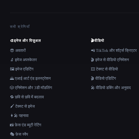
सभी श्रेणियाँ
🎨
इमेज और विज़ुअल
🎬
वीडियो
😎 अवतारों
📲 TikTok और शॉर्ट्स क्रिएटर
🔬 इमेज अपस्केलर
🎬 इमेज से वीडियो एनिमेशन
🖼️ इमेज एडिटिंग
🎞️ टेक्स्ट से वीडियो
🌄 एआई आर्ट एंड इलस्ट्रेशन
🎬 वीडियो एडिटिंग
🎲 एनिमेशन और 3डी मॉडलिंग
🎤 वीडियो डबिंग और अनुवाद
🔁 छवि से छवि में बदलाव
🖌️ टेक्स्ट से इमेज
👩‍🎤 पहनावा
📸 फ़ेस एंड ब्यूटी रेटिंग
🎭 फ़ेस स्वैप