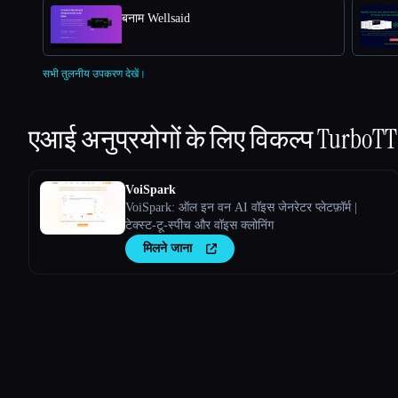
बनाम Wellsaid
सभी तुलनीय उपकरण देखें।
एआई अनुप्रयोगों के लिए विकल्प
TurboTT
VoiSpark
VoiSpark: ऑल इन वन AI वॉइस जेनरेटर प्लेटफ़ॉर्म |
टेक्स्ट-टू-स्पीच और वॉइस क्लोनिंग
मिलने जाना