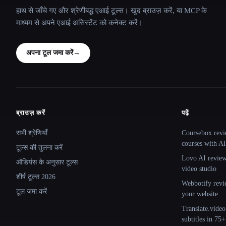
हाथ से जाँचे गए और श्रेणीबद्ध एआई टूल्स। खुद ब्राउज़ करें, या MCP के
माध्यम से अपने एआई असिस्टेंट को कनेक्ट करें।
अपना टूल जमा करें
→
ब्राउज़ करें
पढ़ें
Site navigation
सभी श्रेणियाँ
Coursebox revi
courses with AI
टूल्स की तुलना करें
Lovo AI review:
ऑडियंस के अनुसार टूल्स
video studio
शीर्ष टूल्स 2026
Webbotify revi
टूल जमा करें
your website
Translate.video
subtitles in 75