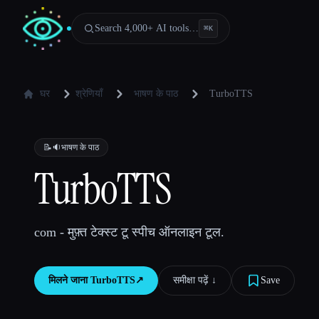
Search 4,000+ AI tools…
⌘
K
घर
श्रेणियाँ
भाषण के पाठ
TurboTTS
📝🔉
भाषण के पाठ
TurboTTS
com - मुफ़्त टेक्स्ट टू स्पीच ऑनलाइन टूल.
मिलने जाना
TurboTTS
↗︎
समीक्षा पढ़ें ↓︎
Save