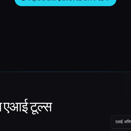
ा एआई टूल्स
एआई असिस्ट