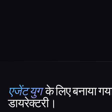
एजेंट युग
के लिए बनाया गय
That AI Collection
डायरेक्टरी।