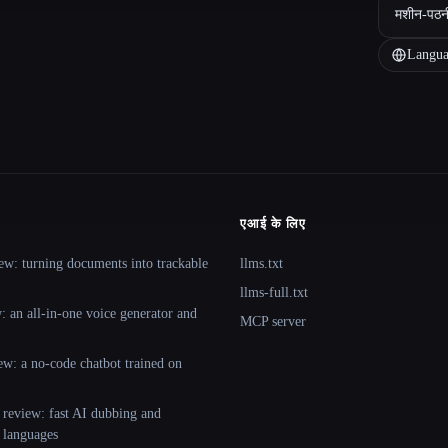
मशीन-पठन
Langua
एआई के लिए
ew: turning documents into trackable
llms.txt
llms-full.txt
 an all-in-one voice generator and
MCP server
ew: a no-code chatbot trained on
 review: fast AI dubbing and
+ languages