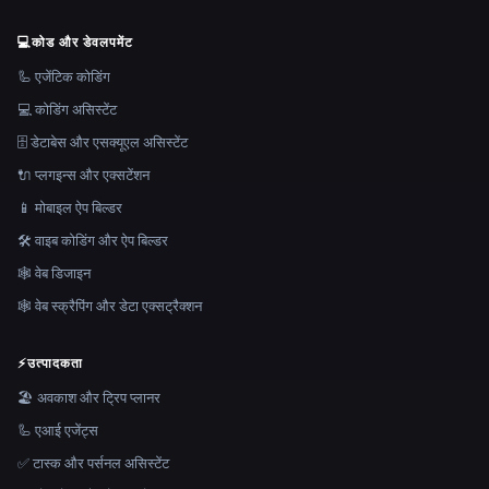
💻
कोड और डेवलपमेंट
🦾 एजेंटिक कोडिंग
💻 कोडिंग असिस्टेंट
🗄️ डेटाबेस और एसक्यूएल असिस्टेंट
🔌 प्लगइन्स और एक्सटेंशन
📱 मोबाइल ऐप बिल्डर
🛠️ वाइब कोडिंग और ऐप बिल्डर
🕸 वेब डिजाइन
🕸️ वेब स्क्रैपिंग और डेटा एक्सट्रैक्शन
⚡
उत्पादकता
🏖 अवकाश और ट्रिप प्लानर
🦾 एआई एजेंट्स
✅ टास्क और पर्सनल असिस्टेंट