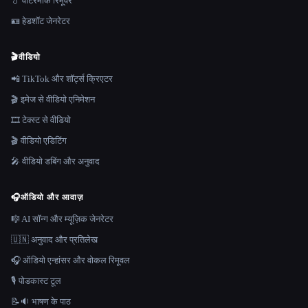
💧 वॉटरमार्क रिमूवर
🪪 हेडशॉट जेनरेटर
🎬
वीडियो
📲 TikTok और शॉर्ट्स क्रिएटर
🎬 इमेज से वीडियो एनिमेशन
🎞️ टेक्स्ट से वीडियो
🎬 वीडियो एडिटिंग
🎤 वीडियो डबिंग और अनुवाद
🎧
ऑडियो और आवाज़
🎼 AI सॉन्ग और म्यूज़िक जेनरेटर
🇺🇳 अनुवाद और प्रतिलेख
🎧 ऑडियो एन्हांसर और वोकल रिमूवल
🎙️ पोडकास्ट टूल
📝🔉 भाषण के पाठ