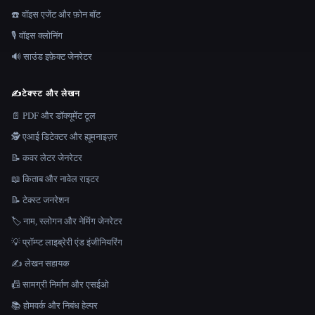
☎️ वॉइस एजेंट और फ़ोन बॉट
🎙️ वॉइस क्लोनिंग
🔊 साउंड इफ़ेक्ट जेनरेटर
✍️
टेक्स्ट और लेखन
📄 PDF और डॉक्यूमेंट टूल
🕵️ एआई डिटेक्टर और ह्यूमनाइज़र
📝 कवर लेटर जेनरेटर
📖 किताब और नावेल राइटर
📝 टेक्स्ट जनरेशन
🏷️ नाम, स्लोगन और नेमिंग जेनरेटर
💡 प्रॉम्प्ट लाइब्रेरी एंड इंजीनियरिंग
✍️ लेखन सहायक
📠 सामग्री निर्माण और एसईओ
📚 होमवर्क और निबंध हेल्पर