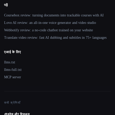
पढ़ें
Coursebox review: turning documents into trackable courses with AI
Lovo AI review: an all-in-one voice generator and video studio
Webbotify review: a no-code chatbot trained on your website
Translate.video review: fast AI dubbing and subtitles in 75+ languages
एआई के लिए
llms.txt
llms-full.txt
MCP server
सभी श्रेणियाँ
🎨
इमेज और विज़ुअल