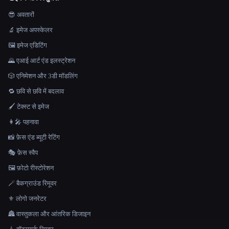
😎 अवतारों
🔬 इमेज अपस्केलर
🖼️ इमेज एडिटिंग
🌄 एआई आर्ट एंड इलस्ट्रेशन
🎲 एनिमेशन और 3डी मॉडलिंग
🔁 छवि से छवि में बदलाव
🖌️ टेक्स्ट से इमेज
👩‍🎤 पहनावा
📸 फ़ेस एंड ब्यूटी रेटिंग
🎭 फ़ेस स्वैप
🖼️ फ़ोटो रीस्टोरेशन
🪄 बैकग्राउंड रिमूवर
⚜️ लोगो जनरेटर
🏯 वास्तुकला और आंतरिक डिजाइन