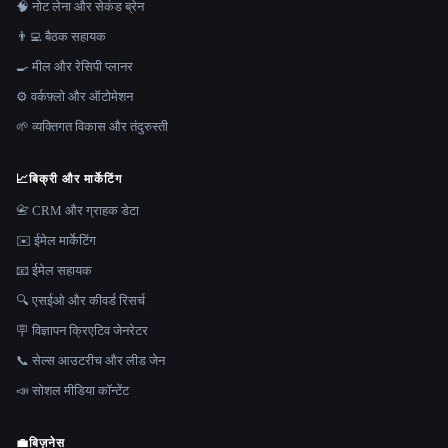
🧠 नोट लेना और सेकंड ब्रेन
👨‍💻 बैठक सहायक
🍳 मील और रेसिपी प्लानर
⚙️ वर्कफ़्लो और ऑटोमेशन
🌱 व्यक्तिगत विकास और तंदुरुस्ती
📈
बिक्री और मार्केटिंग
📇 CRM और ग्राहक डेटा
✉️ ईमेल मार्केटिंग
📧 ईमेल सहायक
🔍 एसईओ और कीवर्ड रिसर्च
🪧 विज्ञापन क्रिएटिव जेनरेटर
📞 सेल्स आउटरीच और लीड जेन
📣 सोशल मीडिया कॉन्टेंट
💼
बिज़नेस