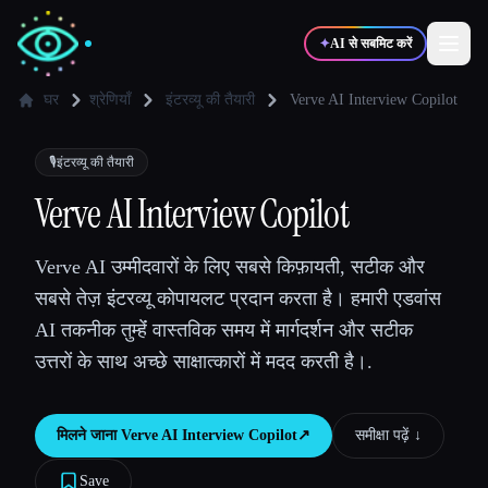
✦
AI से सबमिट करें
घर
श्रेणियाँ
इंटरव्यू की तैयारी
Verve AI Interview Copilot
✍️
🎨
लेखक
डिज़ाइनर
🎙️
इंटरव्यू की तैयारी
Verve AI Interview Copilot
💻
📈
डेवलपर्स
मार्केटर्स
Verve AI उम्मीदवारों के लिए सबसे किफ़ायती, सटीक और
सबसे तेज़ इंटरव्यू कोपायलट प्रदान करता है। हमारी एडवांस
🎓
🎬
विद्यार्थी
क्रिएटर्स
AI तकनीक तुम्हेंं वास्तविक समय में मार्गदर्शन और सटीक
उत्तरों के साथ अच्छे साक्षात्कारों में मदद करती है।.
ब्लॉग
मिलने जाना
Verve AI Interview Copilot
↗︎
समीक्षा पढ़ें ↓︎
टूल्स की तुलना करें
Save