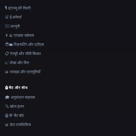
🎙️ इंटरव्यू की तैयारी
🛒 ई-कॉमर्स
👩‍⚖️ कानूनी
👨‍💻 ग्राहक सहेयता
🧑‍💼 रिक्रूटिंग और एटीएस
📋 रेज़्यूमे और सीवी बिल्डर
📈 लेखा और वित्त
📊 स्लाइड और प्रस्तुतियाँ
🤖
चैट और शोध
🎓 अनुसंधान सहायक
🔍 खोज इंजन
🤖💬 चैट बॉट
📊 डेटा एनालिसिस