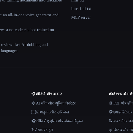
ew: turning documents into trackable
llms.txt
llms-full.txt
 an all-in-one voice generator and
MCP server
ew: a no-code chatbot trained on
 review: fast AI dubbing and
+ languages
🎧
ऑडियो और आवाज़
✍️
टेक्स्ट और ल
🎼 AI सॉन्ग और म्यूज़िक जेनरेटर
📄 PDF और डॉक्यू
🇺🇳 अनुवाद और प्रतिलेख
🕵️ एआई डिटेक्टर
🎧 ऑडियो एन्हांसर और वोकल रिमूवल
📝 कवर लेटर जेन
🎙️ पोडकास्ट टूल
📖 किताब और नाव