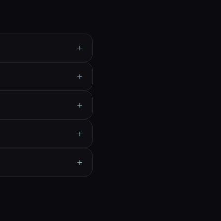
+
+
+
+
+