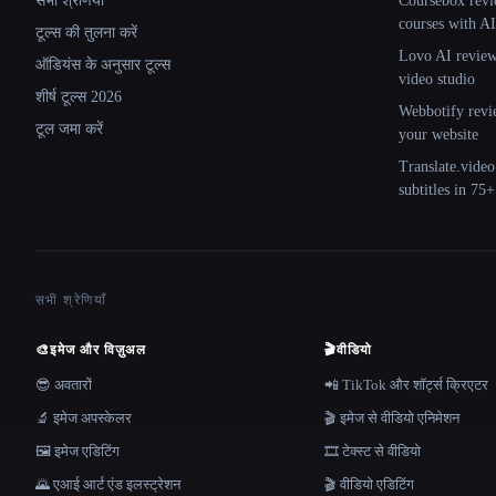
सभी श्रेणियाँ
Coursebox revi
courses with AI
टूल्स की तुलना करें
Lovo AI review:
ऑडियंस के अनुसार टूल्स
video studio
शीर्ष टूल्स 2026
Webbotify revi
टूल जमा करें
your website
Translate.video
subtitles in 75
सभी श्रेणियाँ
🎨
इमेज और विज़ुअल
🎬
वीडियो
😎 अवतारों
📲 TikTok और शॉर्ट्स क्रिएटर
🔬 इमेज अपस्केलर
🎬 इमेज से वीडियो एनिमेशन
🖼️ इमेज एडिटिंग
🎞️ टेक्स्ट से वीडियो
🌄 एआई आर्ट एंड इलस्ट्रेशन
🎬 वीडियो एडिटिंग