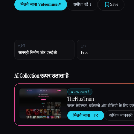
मिलने जाना
Videomuse
↗︎
समीक्षा पढ़ें ↓︎
Save
Esc
श्रेणी
मूल्य
सामग्री निर्माण और एसईओ
Free
AI Collection ऊपर उठाता है
★
ऊपर उठाता है
TheFluxTrain
संगत कैरेक्टर, वर्कफ़्लो और वीडियो के लिए ए
मिलने जाना
अधिक जानकारी