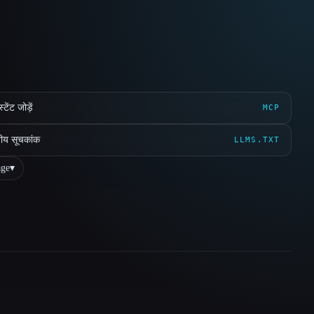
ेंट जोड़ें
MCP
ीय सूचकांक
LLMS.TXT
ge
▾