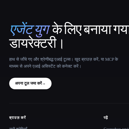
एजेंट युग
के लिए बनाया गय
That AI Collection
डायरेक्टरी।
हाथ से जाँचे गए और श्रेणीबद्ध एआई टूल्स। खुद ब्राउज़ करें, या MCP के
माध्यम से अपने एआई असिस्टेंट को कनेक्ट करें।
अपना टूल जमा करें
→
ब्राउज़ करें
पढ़ें
Site navigation