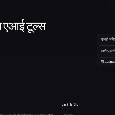
ा एआई टूल्स
एआई असिस्ट
मशीन-पठन
Langua
एआई के लिए