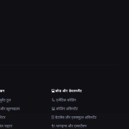
ेखन
💻
कोड और डेवलपमेंट
मेंट टूल
🦾 एजेंटिक कोडिंग
 और ह्यूमनाइज़र
💻 कोडिंग असिस्टेंट
रेटर
🗄️ डेटाबेस और एसक्यूएल असिस्टेंट
ेल राइटर
🔌 प्लगइन्स और एक्सटेंशन