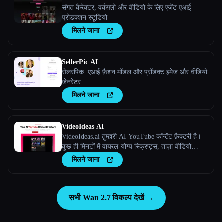
संगत कैरेक्टर, वर्कफ़्लो और वीडियो के लिए एजेंट एआई
प्रोडक्शन स्टूडियो
मिलने जाना
SellerPic AI
सेलरपिक: एआई फ़ैशन मॉडल और प्रॉडक्ट इमेज और वीडियो
जेनरेटर
मिलने जाना
VideoIdeas AI
VideoIdeas.ai तुम्हारी AI YouTube कॉन्टेंट फ़ैक्टरी है।
कुछ ही मिनटों में वायरल-योग्य स्क्रिप्ट्स, ताज़ा वीडियो
आइडिया और आकर्षक कॉन्टेंट जेनरेट करें।
मिलने जाना
सभी Wan 2.7 विकल्प देखें →