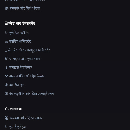
📚 होमवर्क और निबंध हेल्पर
💻
कोड और डेवलपमेंट
🦾 एजेंटिक कोडिंग
💻 कोडिंग असिस्टेंट
🗄️ डेटाबेस और एसक्यूएल असिस्टेंट
🔌 प्लगइन्स और एक्सटेंशन
📱 मोबाइल ऐप बिल्डर
🛠️ वाइब कोडिंग और ऐप बिल्डर
🕸 वेब डिजाइन
🕸️ वेब स्क्रैपिंग और डेटा एक्सट्रैक्शन
⚡
उत्पादकता
🏖 अवकाश और ट्रिप प्लानर
🦾 एआई एजेंट्स