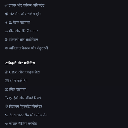
✅ टास्क और पर्सनल असिस्टेंट
🧠 नोट लेना और सेकंड ब्रेन
👨‍💻 बैठक सहायक
🍳 मील और रेसिपी प्लानर
⚙️ वर्कफ़्लो और ऑटोमेशन
🌱 व्यक्तिगत विकास और तंदुरुस्ती
📈
बिक्री और मार्केटिंग
📇 CRM और ग्राहक डेटा
✉️ ईमेल मार्केटिंग
📧 ईमेल सहायक
🔍 एसईओ और कीवर्ड रिसर्च
🪧 विज्ञापन क्रिएटिव जेनरेटर
📞 सेल्स आउटरीच और लीड जेन
📣 सोशल मीडिया कॉन्टेंट