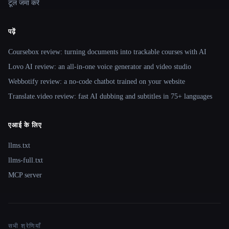
टूल जमा करें
पढ़ें
Coursebox review: turning documents into trackable courses with AI
Lovo AI review: an all-in-one voice generator and video studio
Webbotify review: a no-code chatbot trained on your website
Translate.video review: fast AI dubbing and subtitles in 75+ languages
एआई के लिए
llms.txt
llms-full.txt
MCP server
सभी श्रेणियाँ