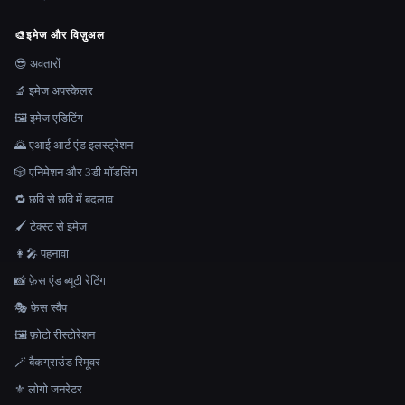
🎨
इमेज और विज़ुअल
😎 अवतारों
🔬 इमेज अपस्केलर
🖼️ इमेज एडिटिंग
🌄 एआई आर्ट एंड इलस्ट्रेशन
🎲 एनिमेशन और 3डी मॉडलिंग
🔁 छवि से छवि में बदलाव
🖌️ टेक्स्ट से इमेज
👩‍🎤 पहनावा
📸 फ़ेस एंड ब्यूटी रेटिंग
🎭 फ़ेस स्वैप
🖼️ फ़ोटो रीस्टोरेशन
🪄 बैकग्राउंड रिमूवर
⚜️ लोगो जनरेटर