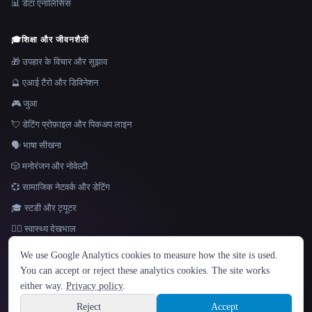
📊 डेटा एनालिसिस
🎓
शिक्षा और जीवनशैली
🎁 उपहार के विचार और सुझाव
🔮 एआई टैरो और डिविनेशन
🎮 जुआ
💘 डेटिंग प्रोफ़ाइल और पिकअप लाइन
🗣️ भाषा सीखना
🎲 मनोरंजन और नोवेल्टी
💞 सामाजिक नेटवर्क और डेटिंग
🎓 स्टडी और ट्यूटर
👩‍⚕️ स्वास्थ्य देखभाल
भाषा
We use Google Analytics cookies to measure how the site is used.
English
español
Français
Русский
简体中文
You can accept or reject these analytics cookies. The site works
Hindi
either way.
Privacy policy
.
© 2026 That AI Collection. सर्वाधिकार सुरक्षित।
·
सेवा की शर्तें
·
गोपनीयता नीति
·
·
Site information
Built with Metatron ★
Reject
Accept