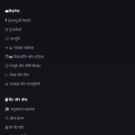
💼
बिज़नेस
🎙️ इंटरव्यू की तैयारी
🛒 ई-कॉमर्स
👩‍⚖️ कानूनी
👨‍💻 ग्राहक सहेयता
🧑‍💼 रिक्रूटिंग और एटीएस
📋 रेज़्यूमे और सीवी बिल्डर
📈 लेखा और वित्त
📊 स्लाइड और प्रस्तुतियाँ
🤖
चैट और शोध
🎓 अनुसंधान सहायक
🔍 खोज इंजन
🤖💬 चैट बॉट