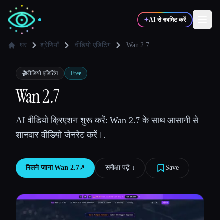
✦
AI से सबमिट करें
घर
श्रेणियाँ
वीडियो एडिटिंग
Wan 2.7
✍️
🎨
लेखक
डिज़ाइनर
🎬
वीडियो एडिटिंग
Free
Wan 2.7
💻
📈
डेवलपर्स
मार्केटर्स
AI वीडियो क्रिएशन शुरू करें: Wan 2.7 के साथ आसानी से
शानदार वीडियो जेनरेट करें।.
🎓
🎬
विद्यार्थी
क्रिएटर्स
मिलने जाना
Wan 2.7
↗︎
समीक्षा पढ़ें ↓︎
Save
ब्लॉग
टूल्स की तुलना करें