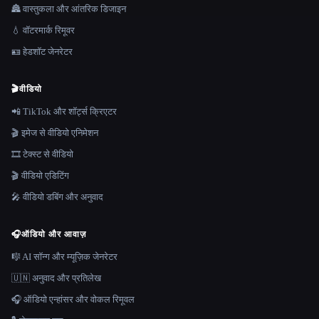
🏯 वास्तुकला और आंतरिक डिजाइन
💧 वॉटरमार्क रिमूवर
🪪 हेडशॉट जेनरेटर
🎬
वीडियो
📲 TikTok और शॉर्ट्स क्रिएटर
🎬 इमेज से वीडियो एनिमेशन
🎞️ टेक्स्ट से वीडियो
🎬 वीडियो एडिटिंग
🎤 वीडियो डबिंग और अनुवाद
🎧
ऑडियो और आवाज़
🎼 AI सॉन्ग और म्यूज़िक जेनरेटर
🇺🇳 अनुवाद और प्रतिलेख
🎧 ऑडियो एन्हांसर और वोकल रिमूवल