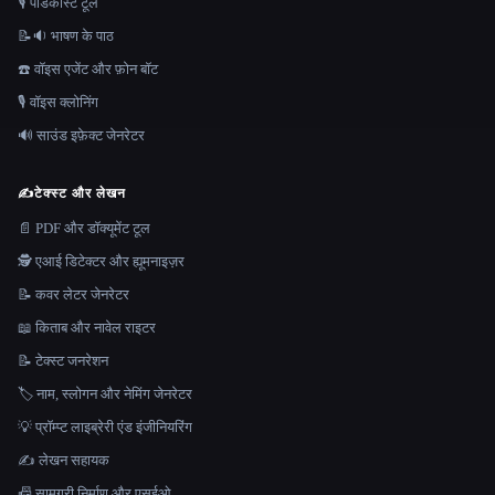
🎙️ पोडकास्ट टूल
📝🔉 भाषण के पाठ
☎️ वॉइस एजेंट और फ़ोन बॉट
🎙️ वॉइस क्लोनिंग
🔊 साउंड इफ़ेक्ट जेनरेटर
✍️
टेक्स्ट और लेखन
📄 PDF और डॉक्यूमेंट टूल
🕵️ एआई डिटेक्टर और ह्यूमनाइज़र
📝 कवर लेटर जेनरेटर
📖 किताब और नावेल राइटर
📝 टेक्स्ट जनरेशन
🏷️ नाम, स्लोगन और नेमिंग जेनरेटर
💡 प्रॉम्प्ट लाइब्रेरी एंड इंजीनियरिंग
✍️ लेखन सहायक
📠 सामग्री निर्माण और एसईओ