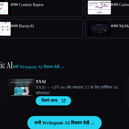
बनाम Content Raptor
बनाम Carb
बनाम BurstyAI
बनाम MyMa
ic AI
सभी Writegenic AI विकल्प देखें →
XXAI
XXAI — GPT-4o और क्लाउड 3.5 के लिए प्रीमियर AI
कोपायलट
मिलने जाना
सभी Writegenic AI विकल्प देखें →