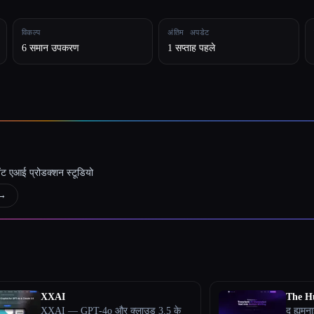
विकल्प
अंतिम अपडेट
6 समान उपकरण
1 सप्ताह पहले
जेंट एआई प्रोडक्शन स्टूडियो
→
XXAI
The H
XXAI — GPT-4o और क्लाउड 3.5 के
द ह्यूम