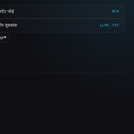
ेंट जोड़ें
MCP
ीय सूचकांक
LLMS.TXT
ge
▾