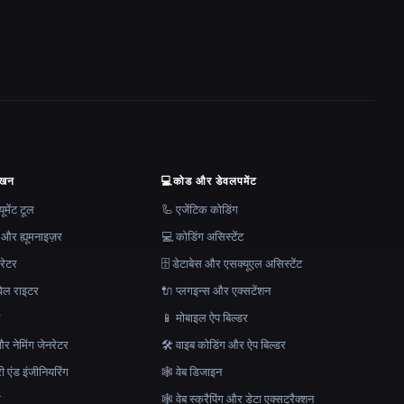
ेखन
💻
कोड और डेवलपमेंट
मेंट टूल
🦾 एजेंटिक कोडिंग
 और ह्यूमनाइज़र
💻 कोडिंग असिस्टेंट
रेटर
🗄️ डेटाबेस और एसक्यूएल असिस्टेंट
ेल राइटर
🔌 प्लगइन्स और एक्सटेंशन
न
📱 मोबाइल ऐप बिल्डर
र नेमिंग जेनरेटर
🛠️ वाइब कोडिंग और ऐप बिल्डर
ेरी एंड इंजीनियरिंग
🕸 वेब डिजाइन
क
🕸️ वेब स्क्रैपिंग और डेटा एक्सट्रैक्शन