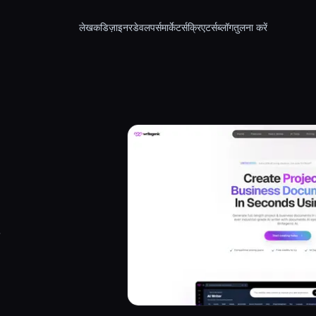
लेखक
डिज़ाइनर
डेवलपर्स
मार्केटर्स
क्रिएटर्स
ब्लॉग
तुलना करें
.