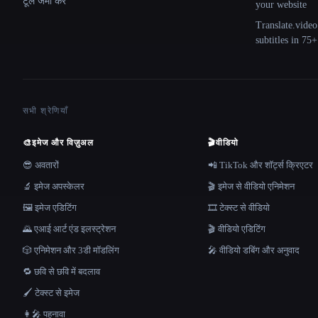
टूल जमा करें
your website
Translate.video
subtitles in 75
सभी श्रेणियाँ
🎨
इमेज और विज़ुअल
🎬
वीडियो
😎 अवतारों
📲 TikTok और शॉर्ट्स क्रिएटर
🔬 इमेज अपस्केलर
🎬 इमेज से वीडियो एनिमेशन
🖼️ इमेज एडिटिंग
🎞️ टेक्स्ट से वीडियो
🌄 एआई आर्ट एंड इलस्ट्रेशन
🎬 वीडियो एडिटिंग
🎲 एनिमेशन और 3डी मॉडलिंग
🎤 वीडियो डबिंग और अनुवाद
🔁 छवि से छवि में बदलाव
🖌️ टेक्स्ट से इमेज
👩‍🎤 पहनावा