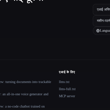
एआई असिस्ट
मशीन-पठन
Langua
एआई के लिए
ew: turning documents into trackable
llms.txt
llms-full.txt
 an all-in-one voice generator and
MCP server
ew: a no-code chatbot trained on