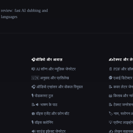
 review: fast AI dubbing and
+ languages
🎧
ऑडियो और आवाज़
✍️
टेक्स्ट और ल
🎼 AI सॉन्ग और म्यूज़िक जेनरेटर
📄 PDF और डॉक्यू
🇺🇳 अनुवाद और प्रतिलेख
🕵️ एआई डिटेक्टर
🎧 ऑडियो एन्हांसर और वोकल रिमूवल
📝 कवर लेटर जेन
🎙️ पोडकास्ट टूल
📖 किताब और नाव
📝🔉 भाषण के पाठ
📝 टेक्स्ट जनरेश
☎️ वॉइस एजेंट और फ़ोन बॉट
🏷️ नाम, स्लोगन औ
🎙️ वॉइस क्लोनिंग
💡 प्रॉम्प्ट लाइब्र
🔊 साउंड इफ़ेक्ट जेनरेटर
✍️ लेखन सहाय