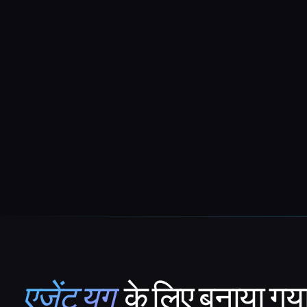
एजेंट युग
के लिए बनाया गय
That AI Collection