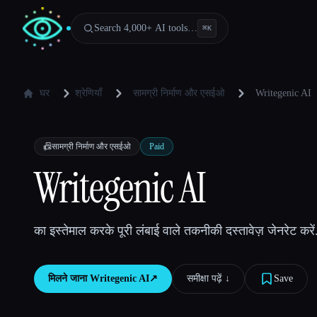
Search 4,000+ AI tools…
⌘
K
घर
श्रेणियाँ
सामग्री निर्माण और एसईओ
Writegenic AI
📠
सामग्री निर्माण और एसईओ
Paid
Writegenic AI
का इस्तेमाल करके पूरी लंबाई वाले तकनीकी दस्तावेज़ जेनरेट करें
मिलने जाना
Writegenic AI
↗︎
समीक्षा पढ़ें ↓︎
Save