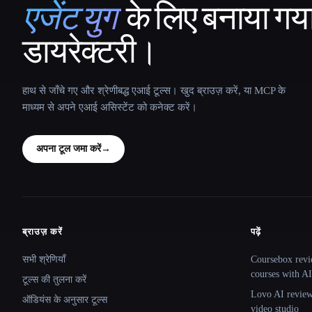
एजेंट युग
के लिए बनाया गय
That AI Collection
डायरेक्टरी।
हाथ से जाँचे गए और श्रेणीबद्ध एआई टूल्स। खुद ब्राउज़ करें, या MCP के
माध्यम से अपने एआई असिस्टेंट को कनेक्ट करें।
अपना टूल जमा करें
→
ब्राउज़ करें
पढ़ें
Site navigation
सभी श्रेणियाँ
Coursebox revi
courses with AI
टूल्स की तुलना करें
Lovo AI review:
ऑडियंस के अनुसार टूल्स
video studio