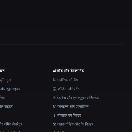
ेखन
💻
कोड और डेवलपमेंट
मेंट टूल
🦾 एजेंटिक कोडिंग
 और ह्यूमनाइज़र
💻 कोडिंग असिस्टेंट
रेटर
🗄️ डेटाबेस और एसक्यूएल असिस्टेंट
ेल राइटर
🔌 प्लगइन्स और एक्सटेंशन
न
📱 मोबाइल ऐप बिल्डर
र नेमिंग जेनरेटर
🛠️ वाइब कोडिंग और ऐप बिल्डर