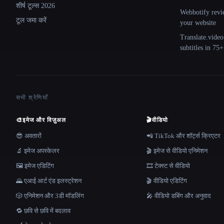
शीर्ष टूल्स 2026
Webbotify revi
टूल जमा करें
your website
Translate.video
subtitles in 75
सभी श्रेणियाँ
🎨
इमेज और विज़ुअल
🎬
वीडियो
😎 अवतारों
📲 TikTok और शॉर्ट्स क्रिएटर
🔬 इमेज अपस्केलर
🎬 इमेज से वीडियो एनिमेशन
🖼️ इमेज एडिटिंग
🎞️ टेक्स्ट से वीडियो
🌄 एआई आर्ट एंड इलस्ट्रेशन
🎬 वीडियो एडिटिंग
🎲 एनिमेशन और 3डी मॉडलिंग
🎤 वीडियो डबिंग और अनुवाद
🔁 छवि से छवि में बदलाव