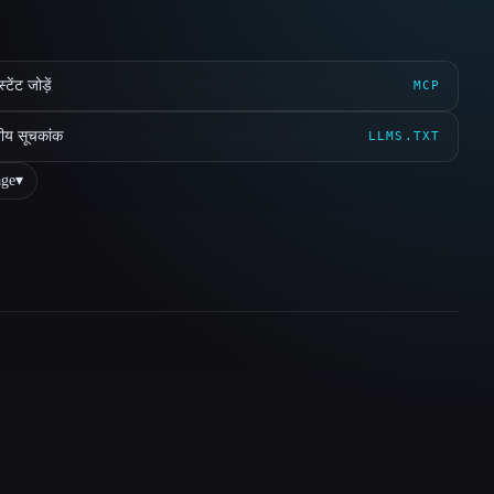
ेंट जोड़ें
MCP
ीय सूचकांक
LLMS.TXT
ge
▾