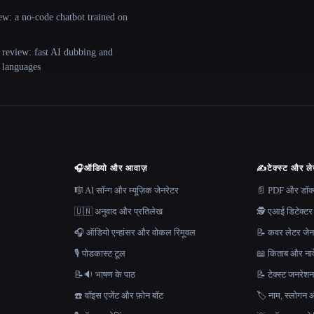
ew: a no-code chatbot trained on
 review: fast AI dubbing and
+ languages
🎧
ऑडियो और आवाज़
✍️
टेक्स्ट और ल
🎼 AI सॉन्ग और म्यूज़िक जेनरेटर
📄 PDF और डॉक्यू
🇺🇳 अनुवाद और प्रतिलेख
🕵️ एआई डिटेक्टर
🎧 ऑडियो एन्हांसर और वोकल रिमूवल
📝 कवर लेटर जेन
🎙️ पोडकास्ट टूल
📖 किताब और नाव
📝🔉 भाषण के पाठ
📝 टेक्स्ट जनरेश
☎️ वॉइस एजेंट और फ़ोन बॉट
🏷️ नाम, स्लोगन औ