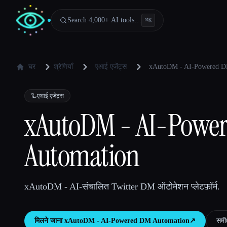
Search 4,000+ AI tools…
⌘
K
घर
श्रेणियाँ
एआई एजेंट्स
xAutoDM - AI-Powered D
🦾
एआई एजेंट्स
xAutoDM - AI-Powe
Automation
xAutoDM - AI-संचालित Twitter DM ऑटोमेशन प्लेटफ़ॉर्म.
मिलने जाना
xAutoDM - AI-Powered DM Automation
↗︎
समीक्