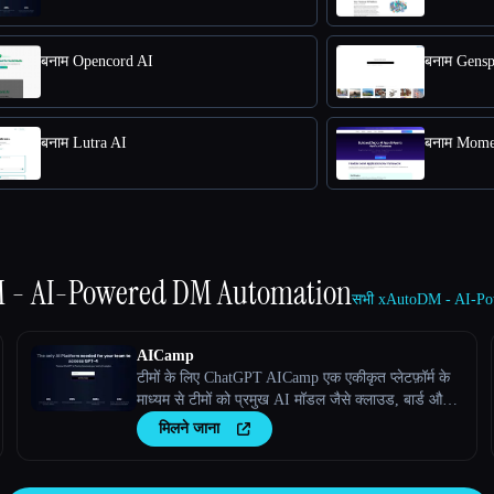
बनाम Opencord AI
बनाम Gensp
बनाम Lutra AI
बनाम Mom
 - AI-Powered DM Automation
सभी xAutoDM - AI-Pow
AICamp
टीमों के लिए ChatGPT AICamp एक एकीकृत प्लेटफ़ॉर्म के
माध्यम से टीमों को प्रमुख AI मॉडल जैसे क्लाउड, बार्ड और
कस्टम बड़े भाषा मॉडल तक पहुँच को केंद्रीकृत करने में मदद
मिलने जाना
करता है।