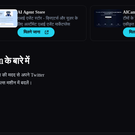
AI Agent Store
AICa
एआई एजेंट स्टोर - क्रिएटर्स और यूज़र के
टीमों 
लिए अल्टीमेट एआई एजेंट मार्केटप्लेस
एकीकृत प
प्रमुख 
मिलने जाना
मिल
कस्टम ब
केंद्रीक
े बारे में
ल की मदद से अपने Twitter
स मशीन में बदलें।