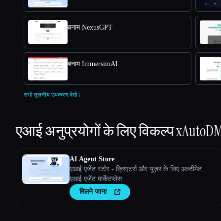
बनाम NexusGPT
बनाम ImmersimAI
सभी तुलनीय उपकरण देखें।
एआई अनुप्रयोगों के लिए विकल्प
xAutoDM
AI Agent Store
एआई एजेंट स्टोर - क्रिएटर्स और यूज़र के लिए अल्टीमेट
एआई एजेंट मार्केटप्लेस
मिलने जाना