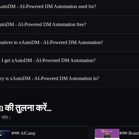
AutoDM - AI-Powered DM Automation used for?
AutoDM - AI-Powered DM Automation free?
ernatives to xAutoDM - AI-Powered DM Automation?
 I get xAutoDM - AI-Powered DM Automation?
ory is xAutoDM - AI-Powered DM Automation in?
 की तुलना करें…
ट नीति।
बनाम AICamp
बनाम Brai