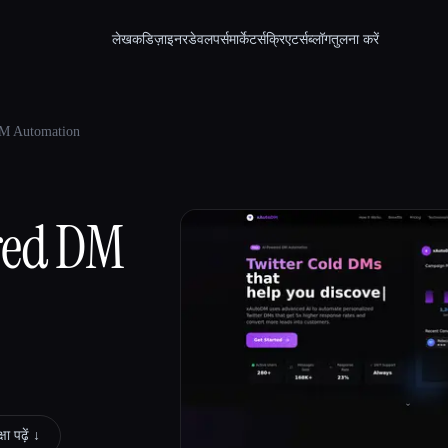
लेखक
डिज़ाइनर
डेवलपर्स
मार्केटर्स
क्रिएटर्स
ब्लॉग
तुलना करें
M Automation
red DM
षा पढ़ें ↓︎