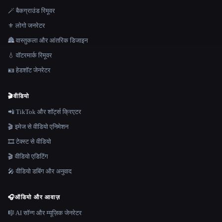
🪄 बैकग्राउंड रिमूवर
⚜️ लोगो जनरेटर
🏯 वास्तुकला और आंतरिक डिजाइन
💧 वॉटरमार्क रिमूवर
🪪 हेडशॉट जेनरेटर
🎬
वीडियो
📲 TikTok और शॉर्ट्स क्रिएटर
🎬 इमेज से वीडियो एनिमेशन
🎞️ टेक्स्ट से वीडियो
🎬 वीडियो एडिटिंग
🎤 वीडियो डबिंग और अनुवाद
🎧
ऑडियो और आवाज़
🎼 AI सॉन्ग और म्यूज़िक जेनरेटर