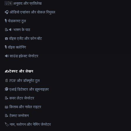
🇺🇳 अनुवाद और प्रतिलेख
🎧 ऑडियो एन्हांसर और वोकल रिमूवल
🎙️ पोडकास्ट टूल
📝🔉 भाषण के पाठ
☎️ वॉइस एजेंट और फ़ोन बॉट
🎙️ वॉइस क्लोनिंग
🔊 साउंड इफ़ेक्ट जेनरेटर
✍️
टेक्स्ट और लेखन
📄 PDF और डॉक्यूमेंट टूल
🕵️ एआई डिटेक्टर और ह्यूमनाइज़र
📝 कवर लेटर जेनरेटर
📖 किताब और नावेल राइटर
📝 टेक्स्ट जनरेशन
🏷️ नाम, स्लोगन और नेमिंग जेनरेटर