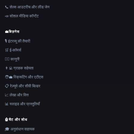
📞 सेल्स आउटरीच और लीड जेन
📣 सोशल मीडिया कॉन्टेंट
💼
बिज़नेस
🎙️ इंटरव्यू की तैयारी
🛒 ई-कॉमर्स
👩‍⚖️ कानूनी
👨‍💻 ग्राहक सहेयता
🧑‍💼 रिक्रूटिंग और एटीएस
📋 रेज़्यूमे और सीवी बिल्डर
📈 लेखा और वित्त
📊 स्लाइड और प्रस्तुतियाँ
🤖
चैट और शोध
🎓 अनुसंधान सहायक