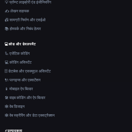
💡 प्रॉम्प्ट लाइब्रेरी एंड इंजीनियरिंग
✍️ लेखन सहायक
📠 सामग्री निर्माण और एसईओ
📚 होमवर्क और निबंध हेल्पर
💻
कोड और डेवलपमेंट
🦾 एजेंटिक कोडिंग
💻 कोडिंग असिस्टेंट
🗄️ डेटाबेस और एसक्यूएल असिस्टेंट
🔌 प्लगइन्स और एक्सटेंशन
📱 मोबाइल ऐप बिल्डर
🛠️ वाइब कोडिंग और ऐप बिल्डर
🕸 वेब डिजाइन
🕸️ वेब स्क्रैपिंग और डेटा एक्सट्रैक्शन
⚡
उत्पादकता