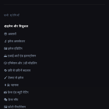
सभी श्रेणियाँ
🎨
इमेज और विज़ुअल
😎 अवतारों
🔬 इमेज अपस्केलर
🖼️ इमेज एडिटिंग
🌄 एआई आर्ट एंड इलस्ट्रेशन
🎲 एनिमेशन और 3डी मॉडलिंग
🔁 छवि से छवि में बदलाव
🖌️ टेक्स्ट से इमेज
👩‍🎤 पहनावा
📸 फ़ेस एंड ब्यूटी रेटिंग
🎭 फ़ेस स्वैप
🖼️ फ़ोटो रीस्टोरेशन