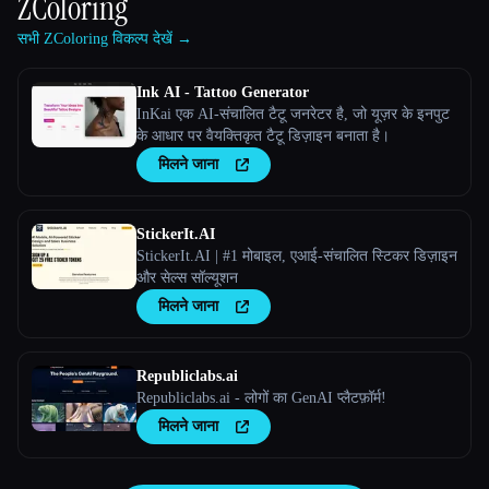
ZColoring
सभी ZColoring विकल्प देखें →
Ink AI - Tattoo Generator
InKai एक AI-संचालित टैटू जनरेटर है, जो यूज़र के इनपुट
के आधार पर वैयक्तिकृत टैटू डिज़ाइन बनाता है।
मिलने जाना
StickerIt.AI
StickerIt.AI | #1 मोबाइल, एआई-संचालित स्टिकर डिज़ाइन
और सेल्स सॉल्यूशन
मिलने जाना
Republiclabs.ai
Republiclabs.ai - लोगों का GenAI प्लैटफ़ॉर्म!
मिलने जाना