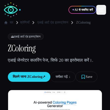
✦
AI से सबमिट करें
घर
श्रेणियाँ
एआई आर्ट एंड इलस्ट्रेशन
ZColoring
✍️
🎨
लेखक
डिज़ाइनर
🌄
एआई आर्ट एंड इलस्ट्रेशन
ZColoring
💻
📈
डेवलपर्स
मार्केटर्स
एआई जेनरेटर कलरिंग पेज, सिर्फ 20 का इस्तेमाल करें।.
🎓
🎬
विद्यार्थी
क्रिएटर्स
मिलने जाना
ZColoring
↗︎
समीक्षा पढ़ें ↓︎
Save
ब्लॉग
टूल्स की तुलना करें