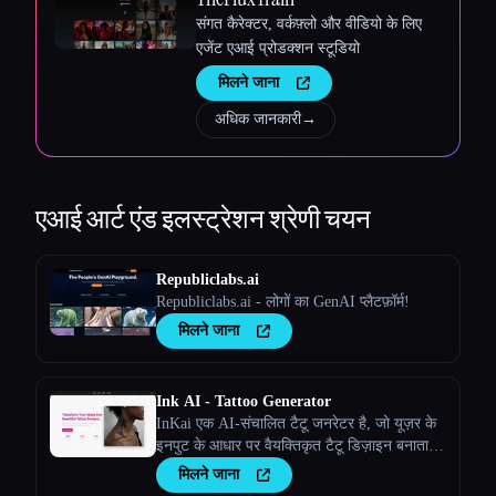
संगत कैरेक्टर, वर्कफ़्लो और वीडियो के लिए
एजेंट एआई प्रोडक्शन स्टूडियो
मिलने जाना
अधिक जानकारी
→
एआई आर्ट एंड इलस्ट्रेशन
श्रेणी चयन
Republiclabs.ai
Republiclabs.ai - लोगों का GenAI प्लैटफ़ॉर्म!
मिलने जाना
Ink AI - Tattoo Generator
InKai एक AI-संचालित टैटू जनरेटर है, जो यूज़र के
इनपुट के आधार पर वैयक्तिकृत टैटू डिज़ाइन बनाता
है।
मिलने जाना