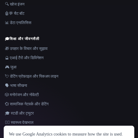
🔍 खोज इंजन
🤖💬 चैट बॉट
📊 डेटा एनालिसिस
🎓
शिक्षा और जीवनशैली
🎁 उपहार के विचार और सुझाव
🔮 एआई टैरो और डिविनेशन
🎮 जुआ
💘 डेटिंग प्रोफ़ाइल और पिकअप लाइन
🗣️ भाषा सीखना
🎲 मनोरंजन और नोवेल्टी
💞 सामाजिक नेटवर्क और डेटिंग
🎓 स्टडी और ट्यूटर
👩‍⚕️ स्वास्थ्य देखभाल
भाषा
We use Google Analytics cookies to measure how the site is used.
English
español
Français
Русский
简体中文