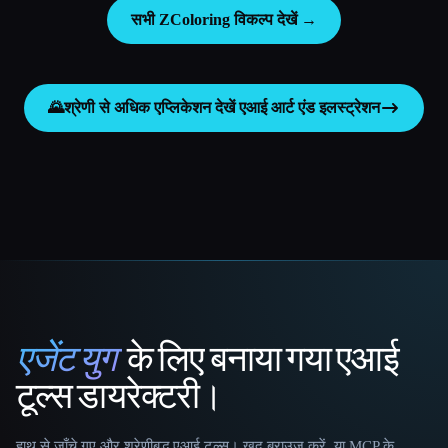
सभी ZColoring विकल्प देखें →
🌄
श्रेणी से अधिक एप्लिकेशन देखें
एआई आर्ट एंड इलस्ट्रेशन
एजेंट युग
के लिए बनाया गया एआई
That AI Collection
टूल्स डायरेक्टरी।
हाथ से जाँचे गए और श्रेणीबद्ध एआई टूल्स। खुद ब्राउज़ करें, या MCP के