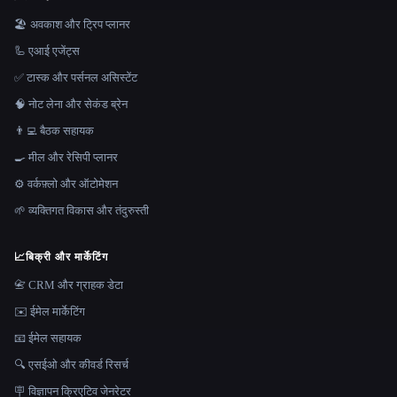
🏖 अवकाश और ट्रिप प्लानर
🦾 एआई एजेंट्स
✅ टास्क और पर्सनल असिस्टेंट
🧠 नोट लेना और सेकंड ब्रेन
👨‍💻 बैठक सहायक
🍳 मील और रेसिपी प्लानर
⚙️ वर्कफ़्लो और ऑटोमेशन
🌱 व्यक्तिगत विकास और तंदुरुस्ती
📈
बिक्री और मार्केटिंग
📇 CRM और ग्राहक डेटा
✉️ ईमेल मार्केटिंग
📧 ईमेल सहायक
🔍 एसईओ और कीवर्ड रिसर्च
🪧 विज्ञापन क्रिएटिव जेनरेटर