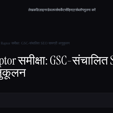
लेखक
डिज़ाइनर
डेवलपर्स
मार्केटर्स
क्रिएटर्स
ब्लॉग
तुलना करें
 Raptor समीक्षा: GSC-संचालित SEO सामग्री अनुकूलन
ptor समीक्षा: GSC-संचालित
नुकूलन