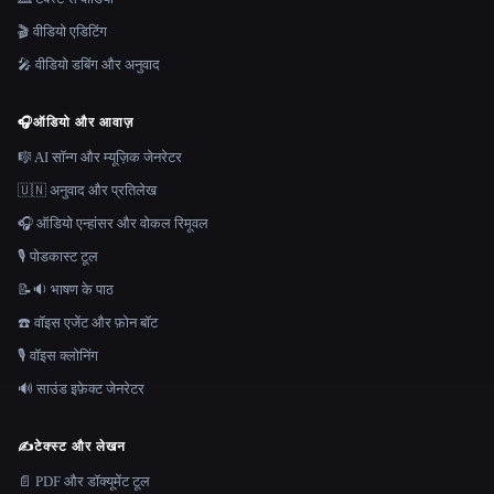
🎬 वीडियो एडिटिंग
🎤 वीडियो डबिंग और अनुवाद
🎧
ऑडियो और आवाज़
🎼 AI सॉन्ग और म्यूज़िक जेनरेटर
🇺🇳 अनुवाद और प्रतिलेख
🎧 ऑडियो एन्हांसर और वोकल रिमूवल
🎙️ पोडकास्ट टूल
📝🔉 भाषण के पाठ
☎️ वॉइस एजेंट और फ़ोन बॉट
🎙️ वॉइस क्लोनिंग
🔊 साउंड इफ़ेक्ट जेनरेटर
✍️
टेक्स्ट और लेखन
📄 PDF और डॉक्यूमेंट टूल