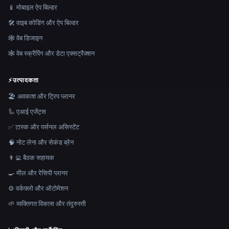
📱 मोबाइल ऐप बिल्डर
🛠️ वाइब कोडिंग और ऐप बिल्डर
🕸 वेब डिजाइन
🕸️ वेब स्क्रैपिंग और डेटा एक्सट्रैक्शन
⚡
उत्पादकता
🏖 अवकाश और ट्रिप प्लानर
🦾 एआई एजेंट्स
✅ टास्क और पर्सनल असिस्टेंट
🧠 नोट लेना और सेकंड ब्रेन
👨‍💻 बैठक सहायक
🍳 मील और रेसिपी प्लानर
⚙️ वर्कफ़्लो और ऑटोमेशन
🌱 व्यक्तिगत विकास और तंदुरुस्ती