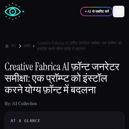
✦
AI से सबमिट करें
✍️
🎨
लेखक
डिज़ाइनर
Creative Fabrica AI फ़ॉन्ट जनरेटर समीक्षा: एक प्रॉम्प्ट को
घर
ब्लॉग
इंस्टॉल करने योग्य फ़ॉन्ट में बदलना
💻
📈
डेवलपर्स
मार्केटर्स
Creative Fabrica AI फ़ॉन्ट जनरेटर
समीक्षा: एक प्रॉम्प्ट को इंस्टॉल
🎓
🎬
विद्यार्थी
क्रिएटर्स
करने योग्य फ़ॉन्ट में बदलना
By: AI Collection
ब्लॉग
AT A GLANCE
टूल्स की तुलना करें