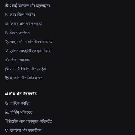
🕵️ एआई डिटेक्टर और ह्यूमनाइज़र
📝 कवर लेटर जेनरेटर
📖 किताब और नावेल राइटर
📝 टेक्स्ट जनरेशन
🏷️ नाम, स्लोगन और नेमिंग जेनरेटर
💡 प्रॉम्प्ट लाइब्रेरी एंड इंजीनियरिंग
✍️ लेखन सहायक
📠 सामग्री निर्माण और एसईओ
📚 होमवर्क और निबंध हेल्पर
💻
कोड और डेवलपमेंट
🦾 एजेंटिक कोडिंग
💻 कोडिंग असिस्टेंट
🗄️ डेटाबेस और एसक्यूएल असिस्टेंट
🔌 प्लगइन्स और एक्सटेंशन