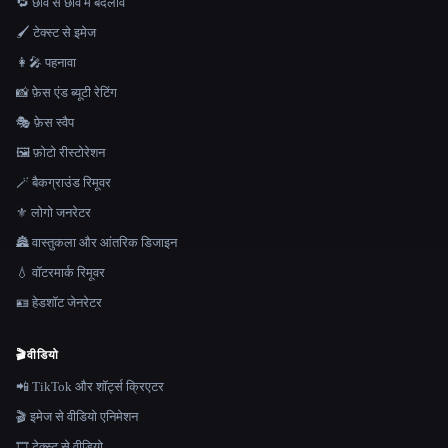
🔁 छवि से छवि में बदलाव
🖌️ टेक्स्ट से इमेज
👩‍🎤 पहनावा
📸 फ़ेस एंड ब्यूटी रेटिंग
🎭 फ़ेस स्वैप
🖼️ फ़ोटो रीस्टोरेशन
🪄 बैकग्राउंड रिमूवर
⚜️ लोगो जनरेटर
🏯 वास्तुकला और आंतरिक डिजाइन
💧 वॉटरमार्क रिमूवर
🪪 हेडशॉट जेनरेटर
🎬
वीडियो
📲 TikTok और शॉर्ट्स क्रिएटर
🎬 इमेज से वीडियो एनिमेशन
🎞️ टेक्स्ट से वीडियो