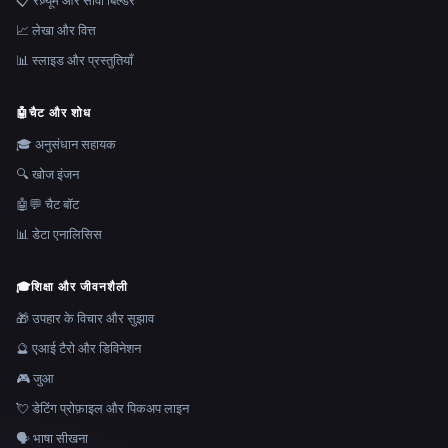
📋 रेज़्यूमे और सीवी बिल्डर
📈 लेखा और वित्त
📊 स्लाइड और प्रस्तुतियाँ
🤖
चैट और शोध
🎓 अनुसंधान सहायक
🔍 खोज इंजन
🤖💬 चैट बॉट
📊 डेटा एनालिसिस
🎓
शिक्षा और जीवनशैली
🎁 उपहार के विचार और सुझाव
🔮 एआई टैरो और डिविनेशन
🎮 जुआ
💘 डेटिंग प्रोफ़ाइल और पिकअप लाइन
🗣️ भाषा सीखना