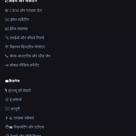
📈
बिक्री और मार्केटिंग
📇 CRM और ग्राहक डेटा
✉️ ईमेल मार्केटिंग
📧 ईमेल सहायक
🔍 एसईओ और कीवर्ड रिसर्च
🪧 विज्ञापन क्रिएटिव जेनरेटर
📞 सेल्स आउटरीच और लीड जेन
📣 सोशल मीडिया कॉन्टेंट
💼
बिज़नेस
🎙️ इंटरव्यू की तैयारी
🛒 ई-कॉमर्स
👩‍⚖️ कानूनी
👨‍💻 ग्राहक सहेयता
🧑‍💼 रिक्रूटिंग और एटीएस