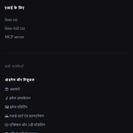
एआई के लिए
llms.txt
llms-full.txt
MCP server
सभी श्रेणियाँ
🎨
इमेज और विज़ुअल
😎 अवतारों
🔬 इमेज अपस्केलर
🖼️ इमेज एडिटिंग
🌄 एआई आर्ट एंड इलस्ट्रेशन
🎲 एनिमेशन और 3डी मॉडलिंग