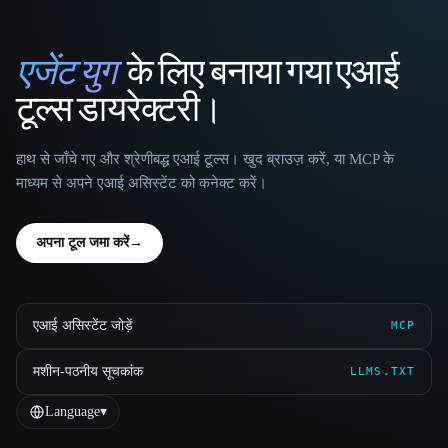
एजेंट युग
के लिए बनाया गया एआई
That AI Collection
टूल्स डायरेक्टरी।
हाथ से जाँचे गए और श्रेणीबद्ध एआई टूल्स। खुद ब्राउज़ करें, या MCP के
माध्यम से अपने एआई असिस्टेंट को कनेक्ट करें।
अपना टूल जमा करें
→
एआई असिस्टेंट जोड़ें
MCP
मशीन-पठनीय सूचकांक
LLMS.TXT
Language
▾