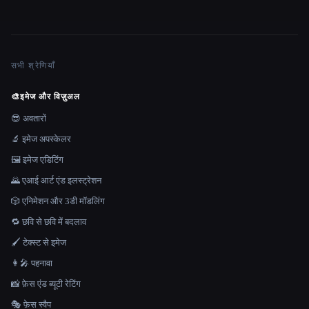
सभी श्रेणियाँ
🎨
इमेज और विज़ुअल
😎 अवतारों
🔬 इमेज अपस्केलर
🖼️ इमेज एडिटिंग
🌄 एआई आर्ट एंड इलस्ट्रेशन
🎲 एनिमेशन और 3डी मॉडलिंग
🔁 छवि से छवि में बदलाव
🖌️ टेक्स्ट से इमेज
👩‍🎤 पहनावा
📸 फ़ेस एंड ब्यूटी रेटिंग
🎭 फ़ेस स्वैप