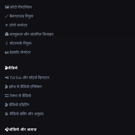
🖼️ फ़ोटो रीस्टोरेशन
🪄 बैकग्राउंड रिमूवर
⚜️ लोगो जनरेटर
🏯 वास्तुकला और आंतरिक डिजाइन
💧 वॉटरमार्क रिमूवर
🪪 हेडशॉट जेनरेटर
🎬
वीडियो
📲 TikTok और शॉर्ट्स क्रिएटर
🎬 इमेज से वीडियो एनिमेशन
🎞️ टेक्स्ट से वीडियो
🎬 वीडियो एडिटिंग
🎤 वीडियो डबिंग और अनुवाद
🎧
ऑडियो और आवाज़