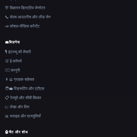
🪧 विज्ञापन क्रिएटिव जेनरेटर
📞 सेल्स आउटरीच और लीड जेन
📣 सोशल मीडिया कॉन्टेंट
💼
बिज़नेस
🎙️ इंटरव्यू की तैयारी
🛒 ई-कॉमर्स
👩‍⚖️ कानूनी
👨‍💻 ग्राहक सहेयता
🧑‍💼 रिक्रूटिंग और एटीएस
📋 रेज़्यूमे और सीवी बिल्डर
📈 लेखा और वित्त
📊 स्लाइड और प्रस्तुतियाँ
🤖
चैट और शोध