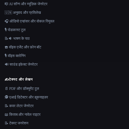
🎼 AI सॉन्ग और म्यूज़िक जेनरेटर
🇺🇳 अनुवाद और प्रतिलेख
🎧 ऑडियो एन्हांसर और वोकल रिमूवल
🎙️ पोडकास्ट टूल
📝🔉 भाषण के पाठ
☎️ वॉइस एजेंट और फ़ोन बॉट
🎙️ वॉइस क्लोनिंग
🔊 साउंड इफ़ेक्ट जेनरेटर
✍️
टेक्स्ट और लेखन
📄 PDF और डॉक्यूमेंट टूल
🕵️ एआई डिटेक्टर और ह्यूमनाइज़र
📝 कवर लेटर जेनरेटर
📖 किताब और नावेल राइटर
📝 टेक्स्ट जनरेशन