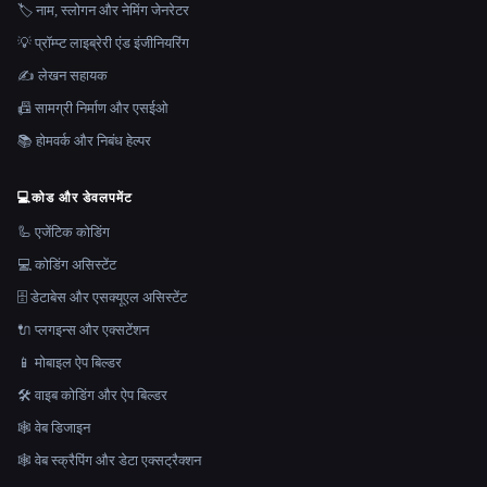
🏷️ नाम, स्लोगन और नेमिंग जेनरेटर
💡 प्रॉम्प्ट लाइब्रेरी एंड इंजीनियरिंग
✍️ लेखन सहायक
📠 सामग्री निर्माण और एसईओ
📚 होमवर्क और निबंध हेल्पर
💻
कोड और डेवलपमेंट
🦾 एजेंटिक कोडिंग
💻 कोडिंग असिस्टेंट
🗄️ डेटाबेस और एसक्यूएल असिस्टेंट
🔌 प्लगइन्स और एक्सटेंशन
📱 मोबाइल ऐप बिल्डर
🛠️ वाइब कोडिंग और ऐप बिल्डर
🕸 वेब डिजाइन
🕸️ वेब स्क्रैपिंग और डेटा एक्सट्रैक्शन