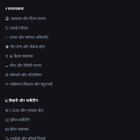
⚡
उत्पादकता
🏖 अवकाश और ट्रिप प्लानर
🦾 एआई एजेंट्स
✅ टास्क और पर्सनल असिस्टेंट
🧠 नोट लेना और सेकंड ब्रेन
👨‍💻 बैठक सहायक
🍳 मील और रेसिपी प्लानर
⚙️ वर्कफ़्लो और ऑटोमेशन
🌱 व्यक्तिगत विकास और तंदुरुस्ती
📈
बिक्री और मार्केटिंग
📇 CRM और ग्राहक डेटा
✉️ ईमेल मार्केटिंग
📧 ईमेल सहायक
🔍 एसईओ और कीवर्ड रिसर्च