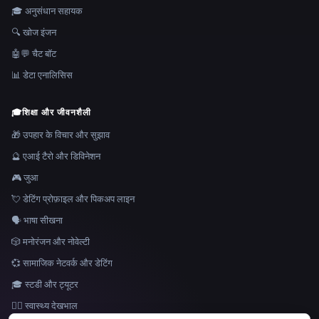
🎓 अनुसंधान सहायक
🔍 खोज इंजन
🤖💬 चैट बॉट
📊 डेटा एनालिसिस
🎓
शिक्षा और जीवनशैली
🎁 उपहार के विचार और सुझाव
🔮 एआई टैरो और डिविनेशन
🎮 जुआ
💘 डेटिंग प्रोफ़ाइल और पिकअप लाइन
🗣️ भाषा सीखना
🎲 मनोरंजन और नोवेल्टी
💞 सामाजिक नेटवर्क और डेटिंग
🎓 स्टडी और ट्यूटर
👩‍⚕️ स्वास्थ्य देखभाल
भाषा