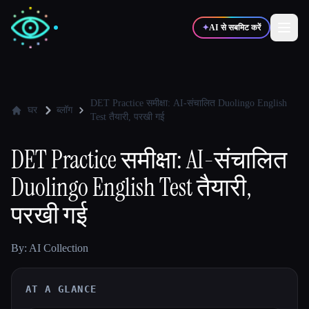
✦
AI से सबमिट करें
✍️
🎨
लेखक
डिज़ाइनर
DET Practice समीक्षा: AI-संचालित Duolingo English
घर
ब्लॉग
Test तैयारी, परखी गई
💻
📈
डेवलपर्स
मार्केटर्स
DET Practice समीक्षा: AI-संचालित
Duolingo English Test तैयारी,
🎓
🎬
विद्यार्थी
क्रिएटर्स
परखी गई
By: AI Collection
ब्लॉग
AT A GLANCE
टूल्स की तुलना करें