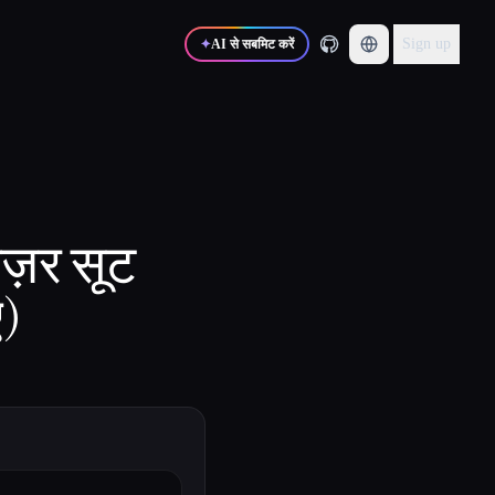
Sign up
✦
AI से सबमिट करें
इज़र सूट
ए)