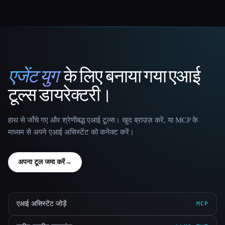
एजेंट युग
के लिए बनाया गया एआई
That AI Collection
टूल्स डायरेक्टरी।
हाथ से जाँचे गए और श्रेणीबद्ध एआई टूल्स। खुद ब्राउज़ करें, या MCP के
माध्यम से अपने एआई असिस्टेंट को कनेक्ट करें।
अपना टूल जमा करें
→
एआई असिस्टेंट जोड़ें
MCP