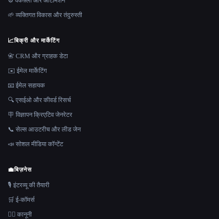
⚙️ वर्कफ़्लो और ऑटोमेशन
🌱 व्यक्तिगत विकास और तंदुरुस्ती
📈
बिक्री और मार्केटिंग
📇 CRM और ग्राहक डेटा
✉️ ईमेल मार्केटिंग
📧 ईमेल सहायक
🔍 एसईओ और कीवर्ड रिसर्च
🪧 विज्ञापन क्रिएटिव जेनरेटर
📞 सेल्स आउटरीच और लीड जेन
📣 सोशल मीडिया कॉन्टेंट
💼
बिज़नेस
🎙️ इंटरव्यू की तैयारी
🛒 ई-कॉमर्स
👩‍⚖️ कानूनी