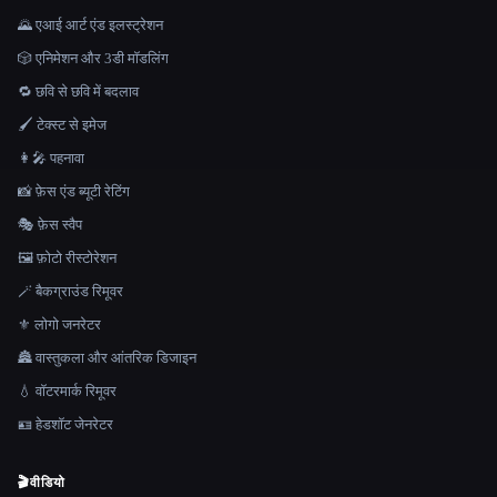
🌄 एआई आर्ट एंड इलस्ट्रेशन
🎲 एनिमेशन और 3डी मॉडलिंग
🔁 छवि से छवि में बदलाव
🖌️ टेक्स्ट से इमेज
👩‍🎤 पहनावा
📸 फ़ेस एंड ब्यूटी रेटिंग
🎭 फ़ेस स्वैप
🖼️ फ़ोटो रीस्टोरेशन
🪄 बैकग्राउंड रिमूवर
⚜️ लोगो जनरेटर
🏯 वास्तुकला और आंतरिक डिजाइन
💧 वॉटरमार्क रिमूवर
🪪 हेडशॉट जेनरेटर
🎬
वीडियो