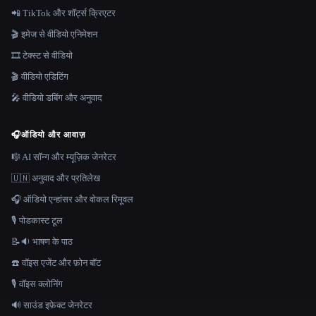
📲 TikTok और शॉर्ट्स क्रिएटर
🎬 इमेज से वीडियो एनिमेशन
🎞️ टेक्स्ट से वीडियो
🎬 वीडियो एडिटिंग
🎤 वीडियो डबिंग और अनुवाद
🎧
ऑडियो और आवाज़
🎼 AI सॉन्ग और म्यूज़िक जेनरेटर
🇺🇳 अनुवाद और प्रतिलेख
🎧 ऑडियो एन्हांसर और वोकल रिमूवल
🎙️ पोडकास्ट टूल
📝🔉 भाषण के पाठ
☎️ वॉइस एजेंट और फ़ोन बॉट
🎙️ वॉइस क्लोनिंग
🔊 साउंड इफ़ेक्ट जेनरेटर