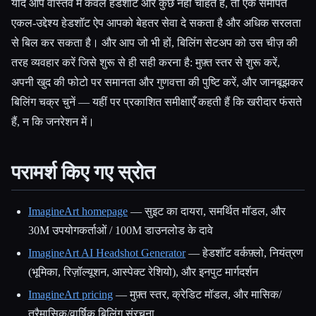
यदि आप वास्तव में केवल हेडशॉट और कुछ नहीं चाहते हैं, तो एक समर्पित
एकल-उद्देश्य हेडशॉट ऐप आपको बेहतर सेवा दे सकता है और अधिक सरलता
से बिल कर सकता है। और आप जो भी हों, बिलिंग सेटअप को उस चीज़ की
तरह व्यवहार करें जिसे शुरू से ही सही करना है: मुफ़्त स्तर से शुरू करें,
अपनी खुद की फोटो पर समानता और गुणवत्ता की पुष्टि करें, और जानबूझकर
बिलिंग चक्र चुनें — यहीं पर प्रकाशित समीक्षाएँ कहती हैं कि खरीदार फंसते
हैं, न कि जनरेशन में।
परामर्श किए गए स्रोत
ImagineArt homepage
— सुइट का दायरा, समर्थित मॉडल, और
30M उपयोगकर्ताओं / 100M डाउनलोड के दावे
ImagineArt AI Headshot Generator
— हेडशॉट वर्कफ़्लो, नियंत्रण
(भूमिका, रिज़ॉल्यूशन, आस्पेक्ट रेशियो), और इनपुट मार्गदर्शन
ImagineArt pricing
— मुफ़्त स्तर, क्रेडिट मॉडल, और मासिक/
त्रैमासिक/वार्षिक बिलिंग संरचना