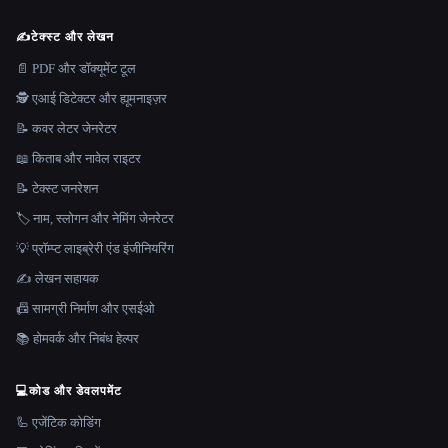
✍️
टेक्स्ट और लेखन
📄 PDF और डॉक्यूमेंट टूल
🕵️ एआई डिटेक्टर और ह्यूमनाइज़र
📝 कवर लेटर जेनरेटर
📖 किताब और नावेल राइटर
📝 टेक्स्ट जनरेशन
🏷️ नाम, स्लोगन और नेमिंग जेनरेटर
💡 प्रॉम्प्ट लाइब्रेरी एंड इंजीनियरिंग
✍️ लेखन सहायक
📠 सामग्री निर्माण और एसईओ
📚 होमवर्क और निबंध हेल्पर
💻
कोड और डेवलपमेंट
🦾 एजेंटिक कोडिंग