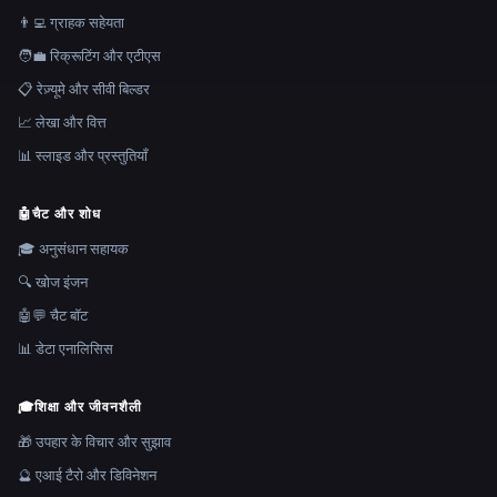
👨‍💻 ग्राहक सहेयता
🧑‍💼 रिक्रूटिंग और एटीएस
📋 रेज़्यूमे और सीवी बिल्डर
📈 लेखा और वित्त
📊 स्लाइड और प्रस्तुतियाँ
🤖
चैट और शोध
🎓 अनुसंधान सहायक
🔍 खोज इंजन
🤖💬 चैट बॉट
📊 डेटा एनालिसिस
🎓
शिक्षा और जीवनशैली
🎁 उपहार के विचार और सुझाव
🔮 एआई टैरो और डिविनेशन