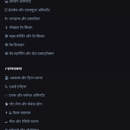
💻 कोडिंग असिस्टेंट
🗄️ डेटाबेस और एसक्यूएल असिस्टेंट
🔌 प्लगइन्स और एक्सटेंशन
📱 मोबाइल ऐप बिल्डर
🛠️ वाइब कोडिंग और ऐप बिल्डर
🕸 वेब डिजाइन
🕸️ वेब स्क्रैपिंग और डेटा एक्सट्रैक्शन
⚡
उत्पादकता
🏖 अवकाश और ट्रिप प्लानर
🦾 एआई एजेंट्स
✅ टास्क और पर्सनल असिस्टेंट
🧠 नोट लेना और सेकंड ब्रेन
👨‍💻 बैठक सहायक
🍳 मील और रेसिपी प्लानर