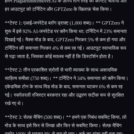
हमने PlagiarismRemover.AI के ज़रिये तीन तरह का कॉन्टेंट चलाया और
हर आउटपुट को टर्निटिन और GPTZero के खिलाफ़ चेक किया।
**टेस्ट 1: एआई-जनरेटेड ब्लॉग ड्राफ़्ट (1,000 शब्द)। ** GPTZero ने
शुरू में इसे 92% AI-जनरेटेड पर फ़्लैग किया था; टर्निटिन में 23% समानता
दिखाई गई। मैक्स मोड के बाद, GPTZero गिरकर 5% से कम हो गया और
टर्निटिन की समानता गिरकर 4% से कम रह गई। आउटपुट स्वाभाविक रूप
से पढ़ा जाता है, जिसका कोई मतलब नहीं है कि डिस्टॉर्शन होता है।
**टेस्ट 2: तीन प्रकाशित स्रोतों से भारी व्याख्या के साथ अकादमिक
साहित्य समीक्षा (750 शब्द)। ** टर्निटिन ने 34% समानता को फ़्लैग किया।
एकेडमिक टोन के साथ मिड मोड के बाद, समानता घटकर 6% से कम रह
गई। स्कॉलरली रजिस्टर बरकरार रहा और उद्धरण सटीक रूप से सुरक्षित
रखे गए थे।
**टेस्ट 3: सेल्फ़ मैचिंग (500 शब्द)। ** हमने एक निबंध सबमिट किया, लो
मोड के साथ इसे फिर से लिखा और फिर से सबमिट किया। सेल्फ़ मैचिंग
स्कोर 100% से घटकर 8% से कम हो गया। तर्क का ढांचा वही बना रहा;