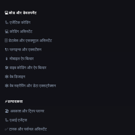
💻
कोड और डेवलपमेंट
🦾 एजेंटिक कोडिंग
💻 कोडिंग असिस्टेंट
🗄️ डेटाबेस और एसक्यूएल असिस्टेंट
🔌 प्लगइन्स और एक्सटेंशन
📱 मोबाइल ऐप बिल्डर
🛠️ वाइब कोडिंग और ऐप बिल्डर
🕸 वेब डिजाइन
🕸️ वेब स्क्रैपिंग और डेटा एक्सट्रैक्शन
⚡
उत्पादकता
🏖 अवकाश और ट्रिप प्लानर
🦾 एआई एजेंट्स
✅ टास्क और पर्सनल असिस्टेंट