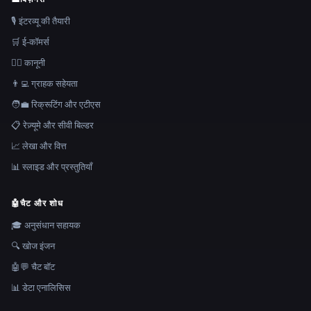
🎙️ इंटरव्यू की तैयारी
🛒 ई-कॉमर्स
👩‍⚖️ कानूनी
👨‍💻 ग्राहक सहेयता
🧑‍💼 रिक्रूटिंग और एटीएस
📋 रेज़्यूमे और सीवी बिल्डर
📈 लेखा और वित्त
📊 स्लाइड और प्रस्तुतियाँ
🤖
चैट और शोध
🎓 अनुसंधान सहायक
🔍 खोज इंजन
🤖💬 चैट बॉट
📊 डेटा एनालिसिस