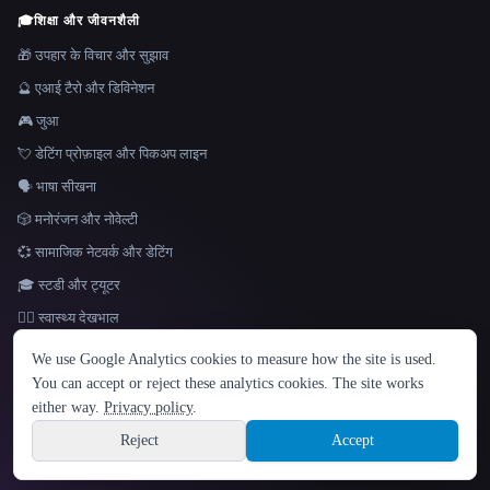
🎓
शिक्षा और जीवनशैली
🎁 उपहार के विचार और सुझाव
🔮 एआई टैरो और डिविनेशन
🎮 जुआ
💘 डेटिंग प्रोफ़ाइल और पिकअप लाइन
🗣️ भाषा सीखना
🎲 मनोरंजन और नोवेल्टी
💞 सामाजिक नेटवर्क और डेटिंग
🎓 स्टडी और ट्यूटर
👩‍⚕️ स्वास्थ्य देखभाल
भाषा
We use Google Analytics cookies to measure how the site is used.
English
español
Français
Русский
简体中文
You can accept or reject these analytics cookies. The site works
Hindi
either way.
Privacy policy
.
© 2026 That AI Collection. सर्वाधिकार सुरक्षित।
·
सेवा की शर्तें
·
गोपनीयता नीति
·
·
Site information
Built with Metatron ★
Reject
Accept
build de3d624c
Sign up