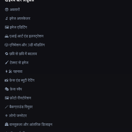
🎨
इमेज और विज़ुअल
😎 अवतारों
🔬 इमेज अपस्केलर
🖼️ इमेज एडिटिंग
🌄 एआई आर्ट एंड इलस्ट्रेशन
🎲 एनिमेशन और 3डी मॉडलिंग
🔁 छवि से छवि में बदलाव
🖌️ टेक्स्ट से इमेज
👩‍🎤 पहनावा
📸 फ़ेस एंड ब्यूटी रेटिंग
🎭 फ़ेस स्वैप
🖼️ फ़ोटो रीस्टोरेशन
🪄 बैकग्राउंड रिमूवर
⚜️ लोगो जनरेटर
🏯 वास्तुकला और आंतरिक डिजाइन