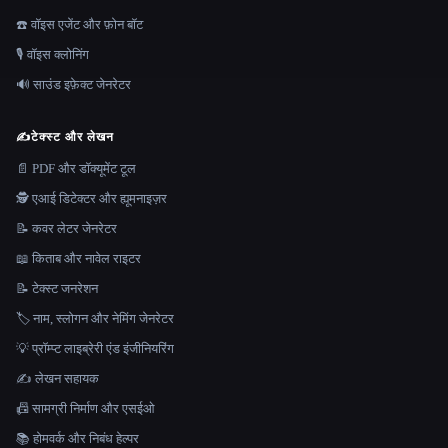
☎️ वॉइस एजेंट और फ़ोन बॉट
🎙️ वॉइस क्लोनिंग
🔊 साउंड इफ़ेक्ट जेनरेटर
✍️
टेक्स्ट और लेखन
📄 PDF और डॉक्यूमेंट टूल
🕵️ एआई डिटेक्टर और ह्यूमनाइज़र
📝 कवर लेटर जेनरेटर
📖 किताब और नावेल राइटर
📝 टेक्स्ट जनरेशन
🏷️ नाम, स्लोगन और नेमिंग जेनरेटर
💡 प्रॉम्प्ट लाइब्रेरी एंड इंजीनियरिंग
✍️ लेखन सहायक
📠 सामग्री निर्माण और एसईओ
📚 होमवर्क और निबंध हेल्पर