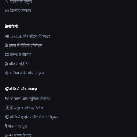
💧 वॉटरमार्क रिमूवर
🪪 हेडशॉट जेनरेटर
🎬
वीडियो
📲 TikTok और शॉर्ट्स क्रिएटर
🎬 इमेज से वीडियो एनिमेशन
🎞️ टेक्स्ट से वीडियो
🎬 वीडियो एडिटिंग
🎤 वीडियो डबिंग और अनुवाद
🎧
ऑडियो और आवाज़
🎼 AI सॉन्ग और म्यूज़िक जेनरेटर
🇺🇳 अनुवाद और प्रतिलेख
🎧 ऑडियो एन्हांसर और वोकल रिमूवल
🎙️ पोडकास्ट टूल
📝🔉 भाषण के पाठ