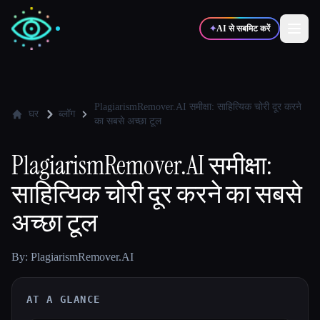
✦
AI से सबमिट करें
✍️
🎨
लेखक
डिज़ाइनर
PlagiarismRemover.AI समीक्षा: साहित्यिक चोरी दूर करने
घर
ब्लॉग
का सबसे अच्छा टूल
💻
📈
डेवलपर्स
मार्केटर्स
PlagiarismRemover.AI समीक्षा:
साहित्यिक चोरी दूर करने का सबसे
🎓
🎬
विद्यार्थी
क्रिएटर्स
अच्छा टूल
By: PlagiarismRemover.AI
ब्लॉग
AT A GLANCE
टूल्स की तुलना करें