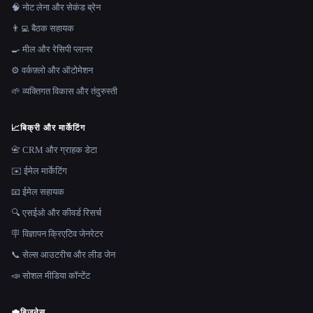
🧠 नोट लेना और सेकंड ब्रेन
👨‍💻 बैठक सहायक
🍳 मील और रेसिपी प्लानर
⚙️ वर्कफ़्लो और ऑटोमेशन
🌱 व्यक्तिगत विकास और तंदुरुस्ती
📈
बिक्री और मार्केटिंग
📇 CRM और ग्राहक डेटा
✉️ ईमेल मार्केटिंग
📧 ईमेल सहायक
🔍 एसईओ और कीवर्ड रिसर्च
🪧 विज्ञापन क्रिएटिव जेनरेटर
📞 सेल्स आउटरीच और लीड जेन
📣 सोशल मीडिया कॉन्टेंट
💼
बिज़नेस