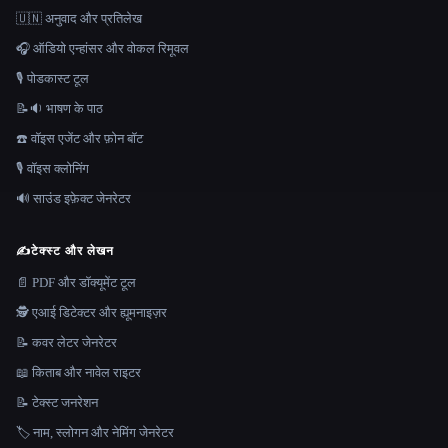
🇺🇳 अनुवाद और प्रतिलेख
🎧 ऑडियो एन्हांसर और वोकल रिमूवल
🎙️ पोडकास्ट टूल
📝🔉 भाषण के पाठ
☎️ वॉइस एजेंट और फ़ोन बॉट
🎙️ वॉइस क्लोनिंग
🔊 साउंड इफ़ेक्ट जेनरेटर
✍️
टेक्स्ट और लेखन
📄 PDF और डॉक्यूमेंट टूल
🕵️ एआई डिटेक्टर और ह्यूमनाइज़र
📝 कवर लेटर जेनरेटर
📖 किताब और नावेल राइटर
📝 टेक्स्ट जनरेशन
🏷️ नाम, स्लोगन और नेमिंग जेनरेटर