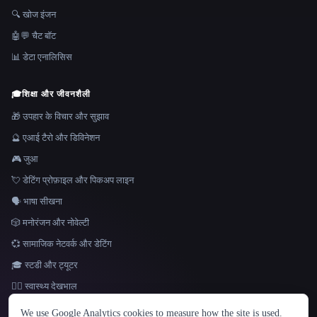
🔍 खोज इंजन
🤖💬 चैट बॉट
📊 डेटा एनालिसिस
🎓
शिक्षा और जीवनशैली
🎁 उपहार के विचार और सुझाव
🔮 एआई टैरो और डिविनेशन
🎮 जुआ
💘 डेटिंग प्रोफ़ाइल और पिकअप लाइन
🗣️ भाषा सीखना
🎲 मनोरंजन और नोवेल्टी
💞 सामाजिक नेटवर्क और डेटिंग
🎓 स्टडी और ट्यूटर
👩‍⚕️ स्वास्थ्य देखभाल
भाषा
We use Google Analytics cookies to measure how the site is used.
English
español
Français
Русский
简体中文