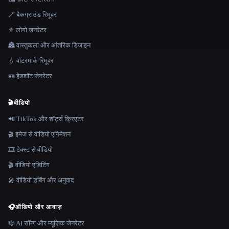
🪄 बैकग्राउंड रिमूवर
⚜️ लोगो जनरेटर
🏯 वास्तुकला और आंतरिक डिजाइन
💧 वॉटरमार्क रिमूवर
🪪 हेडशॉट जेनरेटर
🎬
वीडियो
📲 TikTok और शॉर्ट्स क्रिएटर
🎬 इमेज से वीडियो एनिमेशन
🎞️ टेक्स्ट से वीडियो
🎬 वीडियो एडिटिंग
🎤 वीडियो डबिंग और अनुवाद
🎧
ऑडियो और आवाज़
🎼 AI सॉन्ग और म्यूज़िक जेनरेटर