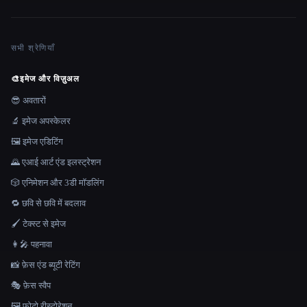
सभी श्रेणियाँ
🎨
इमेज और विज़ुअल
😎 अवतारों
🔬 इमेज अपस्केलर
🖼️ इमेज एडिटिंग
🌄 एआई आर्ट एंड इलस्ट्रेशन
🎲 एनिमेशन और 3डी मॉडलिंग
🔁 छवि से छवि में बदलाव
🖌️ टेक्स्ट से इमेज
👩‍🎤 पहनावा
📸 फ़ेस एंड ब्यूटी रेटिंग
🎭 फ़ेस स्वैप
🖼️ फ़ोटो रीस्टोरेशन