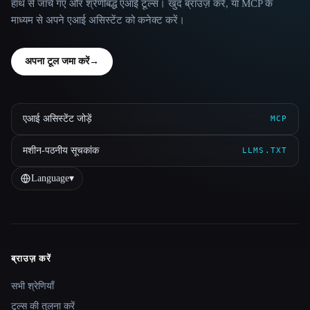
हाथ से जाँचे गए और श्रेणीबद्ध एआई टूल्स। खुद ब्राउज़ करें, या MCP के
माध्यम से अपने एआई असिस्टेंट को कनेक्ट करें।
अपना टूल जमा करें
→
एआई असिस्टेंट जोड़ें
MCP
मशीन-पठनीय सूचकांक
LLMS.TXT
Language
▾
ब्राउज़ करें
Site navigation
सभी श्रेणियाँ
टूल्स की तुलना करें