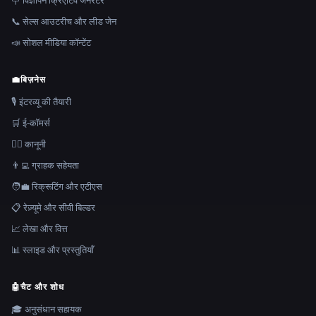
🪧 विज्ञापन क्रिएटिव जेनरेटर
📞 सेल्स आउटरीच और लीड जेन
📣 सोशल मीडिया कॉन्टेंट
💼
बिज़नेस
🎙️ इंटरव्यू की तैयारी
🛒 ई-कॉमर्स
👩‍⚖️ कानूनी
👨‍💻 ग्राहक सहेयता
🧑‍💼 रिक्रूटिंग और एटीएस
📋 रेज़्यूमे और सीवी बिल्डर
📈 लेखा और वित्त
📊 स्लाइड और प्रस्तुतियाँ
🤖
चैट और शोध
🎓 अनुसंधान सहायक