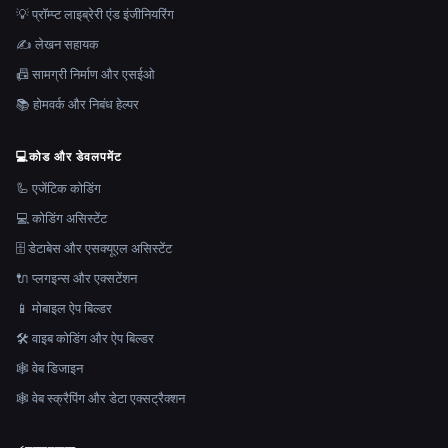
💡 प्रॉम्प्ट लाइब्रेरी एंड इंजीनियरिंग
✍️ लेखन सहायक
📠 सामग्री निर्माण और एसईओ
📚 होमवर्क और निबंध हेल्पर
💻
कोड और डेवलपमेंट
🦾 एजेंटिक कोडिंग
💻 कोडिंग असिस्टेंट
🗄️ डेटाबेस और एसक्यूएल असिस्टेंट
🔌 प्लगइन्स और एक्सटेंशन
📱 मोबाइल ऐप बिल्डर
🛠️ वाइब कोडिंग और ऐप बिल्डर
🕸 वेब डिजाइन
🕸️ वेब स्क्रैपिंग और डेटा एक्सट्रैक्शन