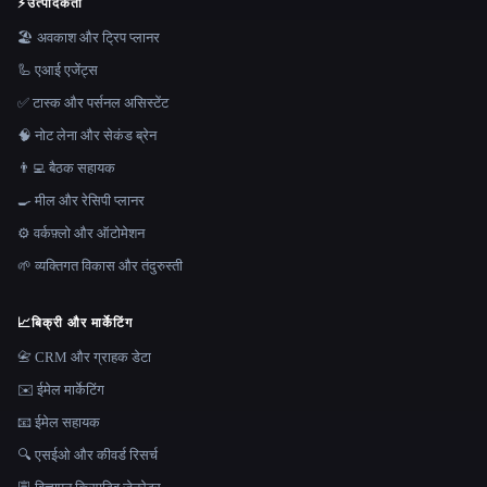
⚡
उत्पादकता
🏖 अवकाश और ट्रिप प्लानर
🦾 एआई एजेंट्स
✅ टास्क और पर्सनल असिस्टेंट
🧠 नोट लेना और सेकंड ब्रेन
👨‍💻 बैठक सहायक
🍳 मील और रेसिपी प्लानर
⚙️ वर्कफ़्लो और ऑटोमेशन
🌱 व्यक्तिगत विकास और तंदुरुस्ती
📈
बिक्री और मार्केटिंग
📇 CRM और ग्राहक डेटा
✉️ ईमेल मार्केटिंग
📧 ईमेल सहायक
🔍 एसईओ और कीवर्ड रिसर्च