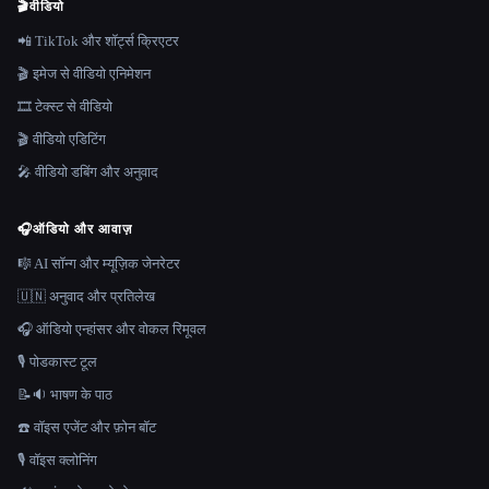
🎬
वीडियो
📲 TikTok और शॉर्ट्स क्रिएटर
🎬 इमेज से वीडियो एनिमेशन
🎞️ टेक्स्ट से वीडियो
🎬 वीडियो एडिटिंग
🎤 वीडियो डबिंग और अनुवाद
🎧
ऑडियो और आवाज़
🎼 AI सॉन्ग और म्यूज़िक जेनरेटर
🇺🇳 अनुवाद और प्रतिलेख
🎧 ऑडियो एन्हांसर और वोकल रिमूवल
🎙️ पोडकास्ट टूल
📝🔉 भाषण के पाठ
☎️ वॉइस एजेंट और फ़ोन बॉट
🎙️ वॉइस क्लोनिंग