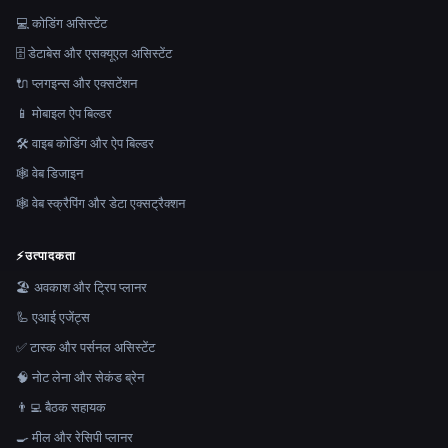
💻 कोडिंग असिस्टेंट
🗄️ डेटाबेस और एसक्यूएल असिस्टेंट
🔌 प्लगइन्स और एक्सटेंशन
📱 मोबाइल ऐप बिल्डर
🛠️ वाइब कोडिंग और ऐप बिल्डर
🕸 वेब डिजाइन
🕸️ वेब स्क्रैपिंग और डेटा एक्सट्रैक्शन
⚡
उत्पादकता
🏖 अवकाश और ट्रिप प्लानर
🦾 एआई एजेंट्स
✅ टास्क और पर्सनल असिस्टेंट
🧠 नोट लेना और सेकंड ब्रेन
👨‍💻 बैठक सहायक
🍳 मील और रेसिपी प्लानर