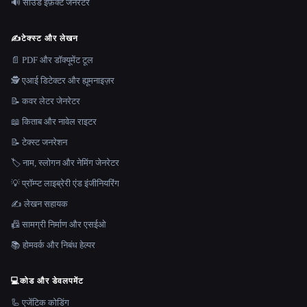
🔊 साउंड इफ़ेक्ट जेनरेटर
✍️
टेक्स्ट और लेखन
📄 PDF और डॉक्यूमेंट टूल
🕵️ एआई डिटेक्टर और ह्यूमनाइज़र
📝 कवर लेटर जेनरेटर
📖 किताब और नावेल राइटर
📝 टेक्स्ट जनरेशन
🏷️ नाम, स्लोगन और नेमिंग जेनरेटर
💡 प्रॉम्प्ट लाइब्रेरी एंड इंजीनियरिंग
✍️ लेखन सहायक
📠 सामग्री निर्माण और एसईओ
📚 होमवर्क और निबंध हेल्पर
💻
कोड और डेवलपमेंट
🦾 एजेंटिक कोडिंग