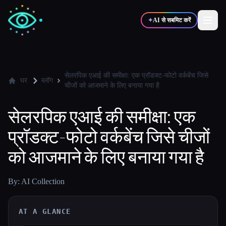
✦
AI से सबमिट करें
✍️
🎨
लेखक
डिज़ाइनर
सेलरपिक एआई की समीक्षा: एक प्रॉडक्ट-फोटो वर्कबेंच जिसे
घर
ब्लॉग
चीजों को आजमाने के लिए बनाया गया है
💻
📈
डेवलपर्स
मार्केटर्स
सेलरपिक एआई की समीक्षा: एक
प्रॉडक्ट-फोटो वर्कबेंच जिसे चीजों
🎓
🎬
विद्यार्थी
क्रिएटर्स
को आजमाने के लिए बनाया गया है
By: AI Collection
ब्लॉग
AT A GLANCE
टूल्स की तुलना करें