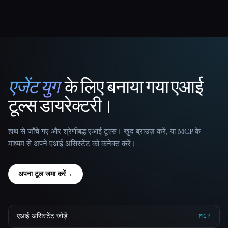
एजेंट युग
के लिए बनाया गया एआई
That AI Collection
टूल्स डायरेक्टरी।
हाथ से जाँचे गए और श्रेणीबद्ध एआई टूल्स। खुद ब्राउज़ करें, या MCP के
माध्यम से अपने एआई असिस्टेंट को कनेक्ट करें।
अपना टूल जमा करें
→
एआई असिस्टेंट जोड़ें
MCP