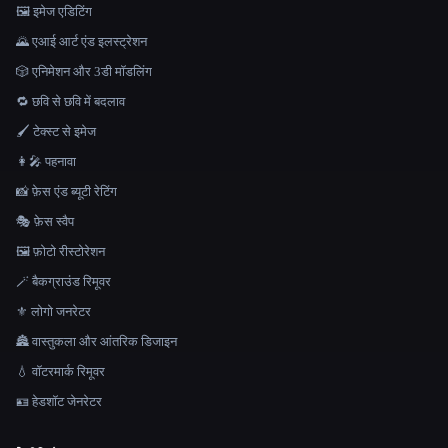
🖼️ इमेज एडिटिंग
🌄 एआई आर्ट एंड इलस्ट्रेशन
🎲 एनिमेशन और 3डी मॉडलिंग
🔁 छवि से छवि में बदलाव
🖌️ टेक्स्ट से इमेज
👩‍🎤 पहनावा
📸 फ़ेस एंड ब्यूटी रेटिंग
🎭 फ़ेस स्वैप
🖼️ फ़ोटो रीस्टोरेशन
🪄 बैकग्राउंड रिमूवर
⚜️ लोगो जनरेटर
🏯 वास्तुकला और आंतरिक डिजाइन
💧 वॉटरमार्क रिमूवर
🪪 हेडशॉट जेनरेटर