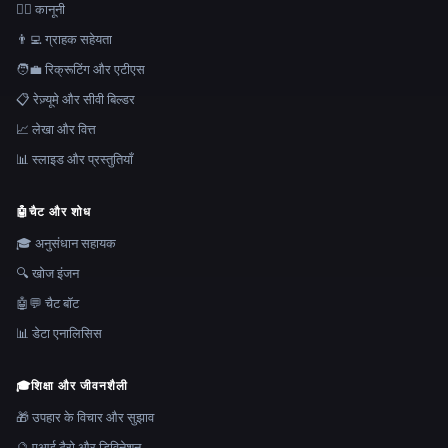
👩‍⚖️ कानूनी
👨‍💻 ग्राहक सहेयता
🧑‍💼 रिक्रूटिंग और एटीएस
📋 रेज़्यूमे और सीवी बिल्डर
📈 लेखा और वित्त
📊 स्लाइड और प्रस्तुतियाँ
🤖
चैट और शोध
🎓 अनुसंधान सहायक
🔍 खोज इंजन
🤖💬 चैट बॉट
📊 डेटा एनालिसिस
🎓
शिक्षा और जीवनशैली
🎁 उपहार के विचार और सुझाव
🔮 एआई टैरो और डिविनेशन