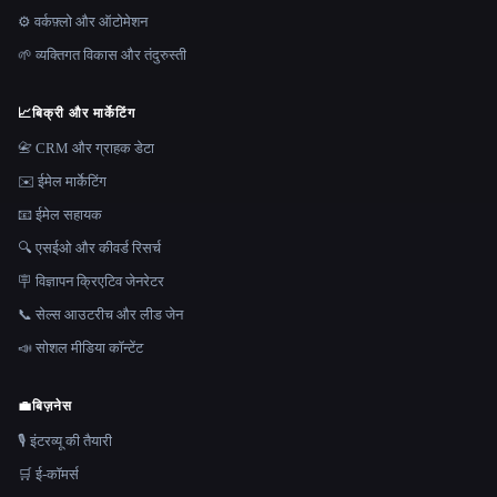
⚙️ वर्कफ़्लो और ऑटोमेशन
🌱 व्यक्तिगत विकास और तंदुरुस्ती
📈
बिक्री और मार्केटिंग
📇 CRM और ग्राहक डेटा
✉️ ईमेल मार्केटिंग
📧 ईमेल सहायक
🔍 एसईओ और कीवर्ड रिसर्च
🪧 विज्ञापन क्रिएटिव जेनरेटर
📞 सेल्स आउटरीच और लीड जेन
📣 सोशल मीडिया कॉन्टेंट
💼
बिज़नेस
🎙️ इंटरव्यू की तैयारी
🛒 ई-कॉमर्स