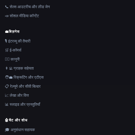
📞 सेल्स आउटरीच और लीड जेन
📣 सोशल मीडिया कॉन्टेंट
💼
बिज़नेस
🎙️ इंटरव्यू की तैयारी
🛒 ई-कॉमर्स
👩‍⚖️ कानूनी
👨‍💻 ग्राहक सहेयता
🧑‍💼 रिक्रूटिंग और एटीएस
📋 रेज़्यूमे और सीवी बिल्डर
📈 लेखा और वित्त
📊 स्लाइड और प्रस्तुतियाँ
🤖
चैट और शोध
🎓 अनुसंधान सहायक