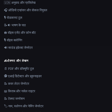
🇺🇳 अनुवाद और प्रतिलेख
🎧 ऑडियो एन्हांसर और वोकल रिमूवल
🎙️ पोडकास्ट टूल
📝🔉 भाषण के पाठ
☎️ वॉइस एजेंट और फ़ोन बॉट
🎙️ वॉइस क्लोनिंग
🔊 साउंड इफ़ेक्ट जेनरेटर
✍️
टेक्स्ट और लेखन
📄 PDF और डॉक्यूमेंट टूल
🕵️ एआई डिटेक्टर और ह्यूमनाइज़र
📝 कवर लेटर जेनरेटर
📖 किताब और नावेल राइटर
📝 टेक्स्ट जनरेशन
🏷️ नाम, स्लोगन और नेमिंग जेनरेटर