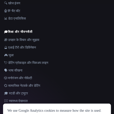
🔍 खोज इंजन
🤖💬 चैट बॉट
📊 डेटा एनालिसिस
🎓
शिक्षा और जीवनशैली
🎁 उपहार के विचार और सुझाव
🔮 एआई टैरो और डिविनेशन
🎮 जुआ
💘 डेटिंग प्रोफ़ाइल और पिकअप लाइन
🗣️ भाषा सीखना
🎲 मनोरंजन और नोवेल्टी
💞 सामाजिक नेटवर्क और डेटिंग
🎓 स्टडी और ट्यूटर
👩‍⚕️ स्वास्थ्य देखभाल
भाषा
We use Google Analytics cookies to measure how the site is used.
English
español
Français
Русский
简体中文