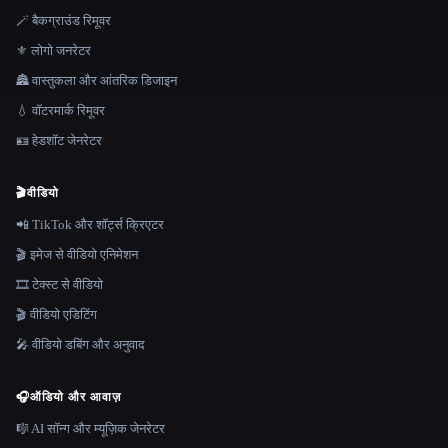
🪄 बैकग्राउंड रिमूवर
⚜️ लोगो जनरेटर
🏯 वास्तुकला और आंतरिक डिजाइन
💧 वॉटरमार्क रिमूवर
🪪 हेडशॉट जेनरेटर
🎬
वीडियो
📲 TikTok और शॉर्ट्स क्रिएटर
🎬 इमेज से वीडियो एनिमेशन
🎞️ टेक्स्ट से वीडियो
🎬 वीडियो एडिटिंग
🎤 वीडियो डबिंग और अनुवाद
🎧
ऑडियो और आवाज़
🎼 AI सॉन्ग और म्यूज़िक जेनरेटर