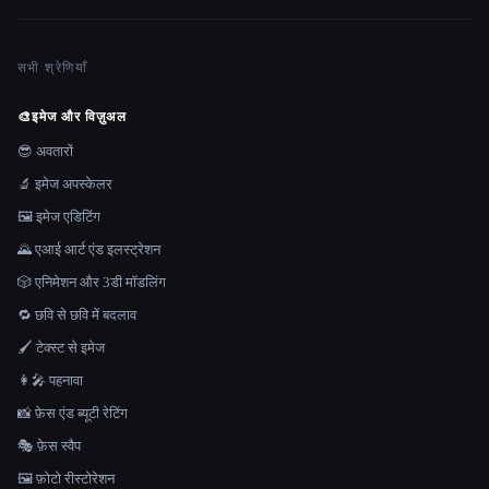
सभी श्रेणियाँ
🎨
इमेज और विज़ुअल
😎 अवतारों
🔬 इमेज अपस्केलर
🖼️ इमेज एडिटिंग
🌄 एआई आर्ट एंड इलस्ट्रेशन
🎲 एनिमेशन और 3डी मॉडलिंग
🔁 छवि से छवि में बदलाव
🖌️ टेक्स्ट से इमेज
👩‍🎤 पहनावा
📸 फ़ेस एंड ब्यूटी रेटिंग
🎭 फ़ेस स्वैप
🖼️ फ़ोटो रीस्टोरेशन