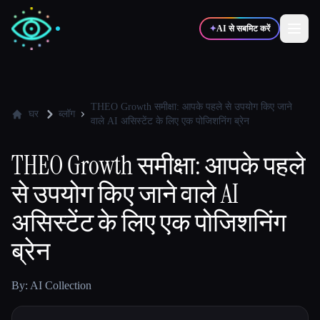
✦
AI से सबमिट करें
✍️
🎨
लेखक
डिज़ाइनर
THEO Growth समीक्षा: आपके पहले से उपयोग किए जाने
घर
ब्लॉग
वाले AI असिस्टेंट के लिए एक पोजिशनिंग ब्रेन
💻
📈
डेवलपर्स
मार्केटर्स
THEO Growth समीक्षा: आपके पहले
से उपयोग किए जाने वाले AI
🎓
🎬
विद्यार्थी
क्रिएटर्स
असिस्टेंट के लिए एक पोजिशनिंग
ब्रेन
ब्लॉग
By: AI Collection
टूल्स की तुलना करें