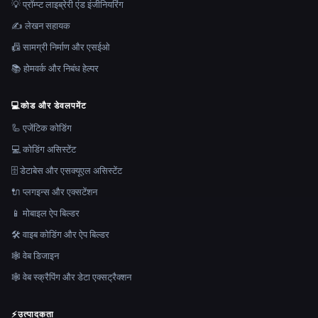
💡 प्रॉम्प्ट लाइब्रेरी एंड इंजीनियरिंग
✍️ लेखन सहायक
📠 सामग्री निर्माण और एसईओ
📚 होमवर्क और निबंध हेल्पर
💻
कोड और डेवलपमेंट
🦾 एजेंटिक कोडिंग
💻 कोडिंग असिस्टेंट
🗄️ डेटाबेस और एसक्यूएल असिस्टेंट
🔌 प्लगइन्स और एक्सटेंशन
📱 मोबाइल ऐप बिल्डर
🛠️ वाइब कोडिंग और ऐप बिल्डर
🕸 वेब डिजाइन
🕸️ वेब स्क्रैपिंग और डेटा एक्सट्रैक्शन
⚡
उत्पादकता