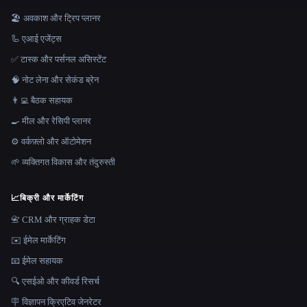
🏖 अवकाश और ट्रिप प्लानर
🦾 एआई एजेंट्स
✅ टास्क और पर्सनल असिस्टेंट
🧠 नोट लेना और सेकंड ब्रेन
👨‍💻 बैठक सहायक
🍳 मील और रेसिपी प्लानर
⚙️ वर्कफ़्लो और ऑटोमेशन
🌱 व्यक्तिगत विकास और तंदुरुस्ती
📈
बिक्री और मार्केटिंग
📇 CRM और ग्राहक डेटा
✉️ ईमेल मार्केटिंग
📧 ईमेल सहायक
🔍 एसईओ और कीवर्ड रिसर्च
🪧 विज्ञापन क्रिएटिव जेनरेटर