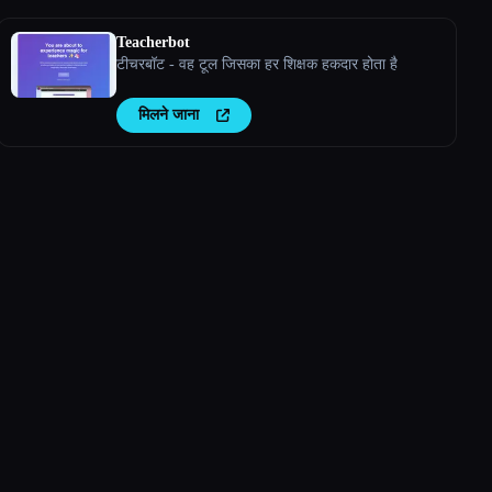
Teacherbot
टीचरबॉट - वह टूल जिसका हर शिक्षक हकदार होता है
मिलने जाना