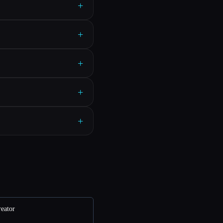
+
+
+
+
+
eator