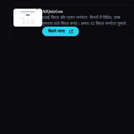
AIQuizGen
एआई क्विज़ और प्रश्न जनरेटर: मिनटों में विविध, उच्च
गुणवत्ता वाले क्विज़ बनाएं। हमारा AI क्विज़ जनरेटर तुम्हारे
परिणामों को बेहतर बनाने के लिए लगातार, वैयक्तिकृत और
मिलने जाना
त्रुटि-मुक्त आकलन सुनिश्चित करता है।