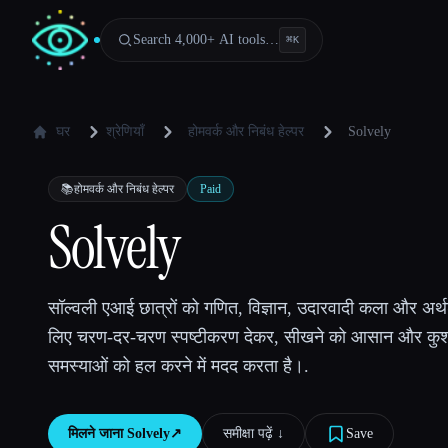
Search 4,000+ AI tools…
⌘
K
घर
श्रेणियाँ
होमवर्क और निबंध हेल्पर
Solvely
📚
होमवर्क और निबंध हेल्पर
Paid
Solvely
सॉल्वली एआई छात्रों को गणित, विज्ञान, उदारवादी कला और अर्थशा
लिए चरण-दर-चरण स्पष्टीकरण देकर, सीखने को आसान और कुश
समस्याओं को हल करने में मदद करता है।.
मिलने जाना
Solvely
↗︎
समीक्षा पढ़ें ↓︎
Save