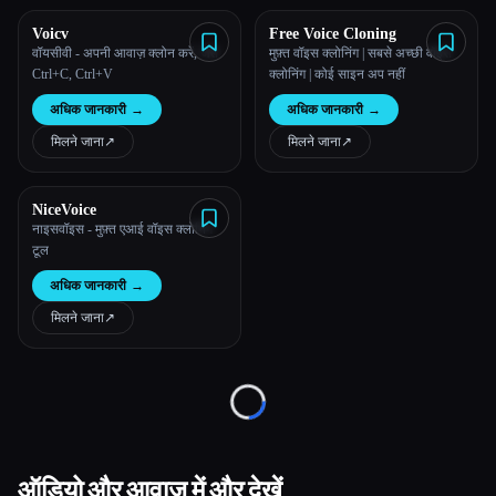
Voicv
Free Voice Cloning
सभी श्रेणियाँ
वॉयसीवी - अपनी आवाज़ क्लोन करें, जैसे
मुफ़्त वॉइस क्लोनिंग | सबसे अच्छी वॉइस
Ctrl+C, Ctrl+V
क्लोनिंग | कोई साइन अप नहीं
हमारे बारे में
अधिक जानकारी
→
अधिक जानकारी
→
मिलने जाना
↗︎
मिलने जाना
↗︎
NiceVoice
नाइसवॉइस - मुफ़्त एआई वॉइस क्लोनिंग
टूल
अधिक जानकारी
→
Esc
मिलने जाना
↗︎
Loading...
ऑडियो और आवाज़ में और देखें