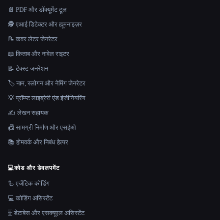
📄 PDF और डॉक्यूमेंट टूल
🕵️ एआई डिटेक्टर और ह्यूमनाइज़र
📝 कवर लेटर जेनरेटर
📖 किताब और नावेल राइटर
📝 टेक्स्ट जनरेशन
🏷️ नाम, स्लोगन और नेमिंग जेनरेटर
💡 प्रॉम्प्ट लाइब्रेरी एंड इंजीनियरिंग
✍️ लेखन सहायक
📠 सामग्री निर्माण और एसईओ
📚 होमवर्क और निबंध हेल्पर
💻
कोड और डेवलपमेंट
🦾 एजेंटिक कोडिंग
💻 कोडिंग असिस्टेंट
🗄️ डेटाबेस और एसक्यूएल असिस्टेंट