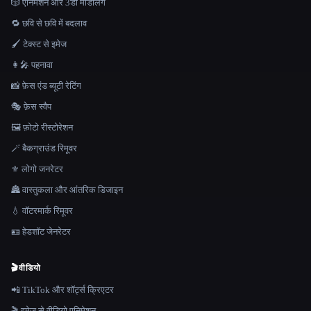
🎲 एनिमेशन और 3डी मॉडलिंग
🔁 छवि से छवि में बदलाव
🖌️ टेक्स्ट से इमेज
👩‍🎤 पहनावा
📸 फ़ेस एंड ब्यूटी रेटिंग
🎭 फ़ेस स्वैप
🖼️ फ़ोटो रीस्टोरेशन
🪄 बैकग्राउंड रिमूवर
⚜️ लोगो जनरेटर
🏯 वास्तुकला और आंतरिक डिजाइन
💧 वॉटरमार्क रिमूवर
🪪 हेडशॉट जेनरेटर
🎬
वीडियो
📲 TikTok और शॉर्ट्स क्रिएटर
🎬 इमेज से वीडियो एनिमेशन