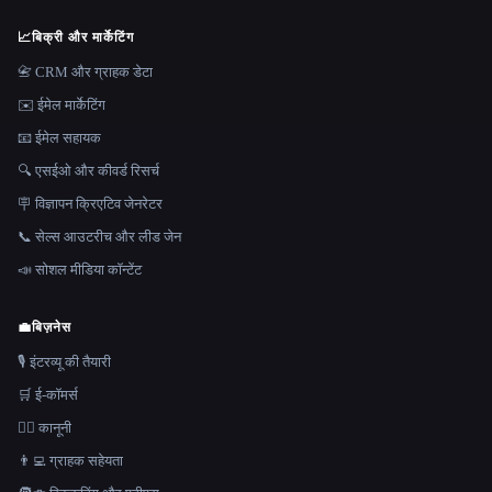
📈
बिक्री और मार्केटिंग
📇 CRM और ग्राहक डेटा
✉️ ईमेल मार्केटिंग
📧 ईमेल सहायक
🔍 एसईओ और कीवर्ड रिसर्च
🪧 विज्ञापन क्रिएटिव जेनरेटर
📞 सेल्स आउटरीच और लीड जेन
📣 सोशल मीडिया कॉन्टेंट
💼
बिज़नेस
🎙️ इंटरव्यू की तैयारी
🛒 ई-कॉमर्स
👩‍⚖️ कानूनी
👨‍💻 ग्राहक सहेयता