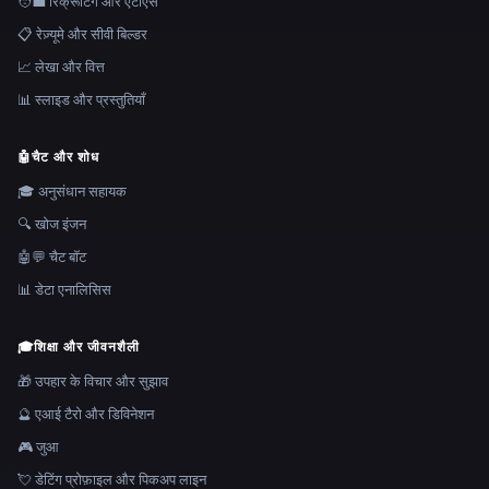
🧑‍💼 रिक्रूटिंग और एटीएस
📋 रेज़्यूमे और सीवी बिल्डर
📈 लेखा और वित्त
📊 स्लाइड और प्रस्तुतियाँ
🤖
चैट और शोध
🎓 अनुसंधान सहायक
🔍 खोज इंजन
🤖💬 चैट बॉट
📊 डेटा एनालिसिस
🎓
शिक्षा और जीवनशैली
🎁 उपहार के विचार और सुझाव
🔮 एआई टैरो और डिविनेशन
🎮 जुआ
💘 डेटिंग प्रोफ़ाइल और पिकअप लाइन