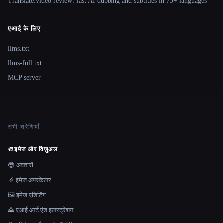
Translate.video review: fast AI dubbing and subtitles in 75+ languages
एआई के लिए
llms.txt
llms-full.txt
MCP server
सभी श्रेणियाँ
🎨
इमेज और विज़ुअल
😎 अवतारों
🔬 इमेज अपस्केलर
🖼️ इमेज एडिटिंग
🌄 एआई आर्ट एंड इलस्ट्रेशन