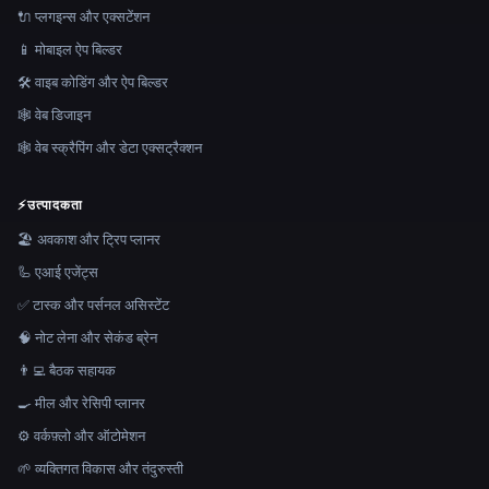
🔌 प्लगइन्स और एक्सटेंशन
📱 मोबाइल ऐप बिल्डर
🛠️ वाइब कोडिंग और ऐप बिल्डर
🕸 वेब डिजाइन
🕸️ वेब स्क्रैपिंग और डेटा एक्सट्रैक्शन
⚡
उत्पादकता
🏖 अवकाश और ट्रिप प्लानर
🦾 एआई एजेंट्स
✅ टास्क और पर्सनल असिस्टेंट
🧠 नोट लेना और सेकंड ब्रेन
👨‍💻 बैठक सहायक
🍳 मील और रेसिपी प्लानर
⚙️ वर्कफ़्लो और ऑटोमेशन
🌱 व्यक्तिगत विकास और तंदुरुस्ती