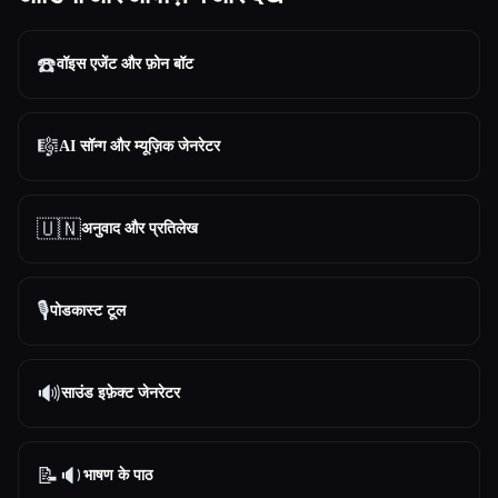
☎️
वॉइस एजेंट और फ़ोन बॉट
🎼
AI सॉन्ग और म्यूज़िक जेनरेटर
🇺🇳
अनुवाद और प्रतिलेख
🎙️
पोडकास्ट टूल
🔊
साउंड इफ़ेक्ट जेनरेटर
📝🔉
भाषण के पाठ