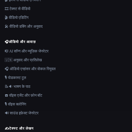
🎞️ टेक्स्ट से वीडियो
🎬 वीडियो एडिटिंग
🎤 वीडियो डबिंग और अनुवाद
🎧
ऑडियो और आवाज़
🎼 AI सॉन्ग और म्यूज़िक जेनरेटर
🇺🇳 अनुवाद और प्रतिलेख
🎧 ऑडियो एन्हांसर और वोकल रिमूवल
🎙️ पोडकास्ट टूल
📝🔉 भाषण के पाठ
☎️ वॉइस एजेंट और फ़ोन बॉट
🎙️ वॉइस क्लोनिंग
🔊 साउंड इफ़ेक्ट जेनरेटर
✍️
टेक्स्ट और लेखन