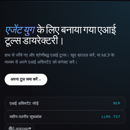
एजेंट युग
के लिए बनाया गया एआई
That AI Collection
टूल्स डायरेक्टरी।
हाथ से जाँचे गए और श्रेणीबद्ध एआई टूल्स। खुद ब्राउज़ करें, या MCP के
माध्यम से अपने एआई असिस्टेंट को कनेक्ट करें।
अपना टूल जमा करें
→
एआई असिस्टेंट जोड़ें
MCP
मशीन-पठनीय सूचकांक
LLMS.TXT
Language
▾