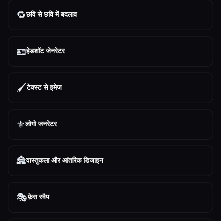
🔁
छवि से छवि में बदलाव
🪪
हेडशॉट जेनरेटर
🖌️
टेक्स्ट से इमेज
⚜️
लोगो जनरेटर
🏯
वास्तुकला और आंतरिक डिजाइन
🎭
फ़ेस स्वैप