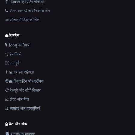
🪧 विज्ञापन क्रिएटिव जेनरेटर
📞 सेल्स आउटरीच और लीड जेन
📣 सोशल मीडिया कॉन्टेंट
💼
बिज़नेस
🎙️ इंटरव्यू की तैयारी
🛒 ई-कॉमर्स
👩‍⚖️ कानूनी
👨‍💻 ग्राहक सहेयता
🧑‍💼 रिक्रूटिंग और एटीएस
📋 रेज़्यूमे और सीवी बिल्डर
📈 लेखा और वित्त
📊 स्लाइड और प्रस्तुतियाँ
🤖
चैट और शोध
🎓 अनुसंधान सहायक