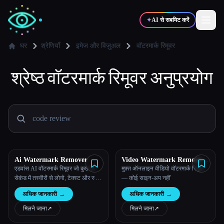
✦
AI से सबमिट करें
घर
श्रेणियाँ
इमेज और विज़ुअल
वॉटरमार्क रिमूवर
श्रेष्ठ
✍️
वॉटरमार्क रिमूवर
🎨
अनुप्रयोग
लेखक
डिज़ाइनर
💻
📈
डेवलपर्स
मार्केटर्स
🎓
🎬
विद्यार्थी
क्रिएटर्स
Ai Watermark Remover
Video Watermark Remove
AI
एडवांस AI वॉटरमार्क रिमूवर जो कुछ ही
मुफ़्त ऑनलाइन वीडियो वॉटरमार्क रिमूवर
सेकंड में तस्वीरों से लोगो, टेक्स्ट और स्टैम्प
— कोई साइन-अप नहीं
को साफ़-सुथरा हटा देता है। पेशेवर
ब्लॉग
अधिक जानकारी
→
अधिक जानकारी
→
गुणवत्ता वाले परिणामों के साथ इस्तेमाल
करने के लिए मुफ़्त है।
मिलने जाना
↗︎
मिलने जाना
↗︎
टूल्स की तुलना करें