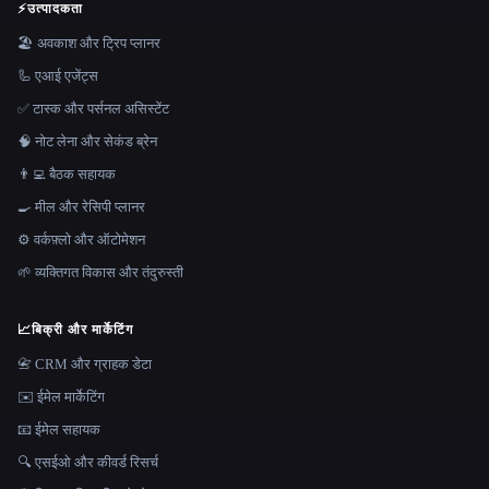
⚡
उत्पादकता
🏖 अवकाश और ट्रिप प्लानर
🦾 एआई एजेंट्स
✅ टास्क और पर्सनल असिस्टेंट
🧠 नोट लेना और सेकंड ब्रेन
👨‍💻 बैठक सहायक
🍳 मील और रेसिपी प्लानर
⚙️ वर्कफ़्लो और ऑटोमेशन
🌱 व्यक्तिगत विकास और तंदुरुस्ती
📈
बिक्री और मार्केटिंग
📇 CRM और ग्राहक डेटा
✉️ ईमेल मार्केटिंग
📧 ईमेल सहायक
🔍 एसईओ और कीवर्ड रिसर्च