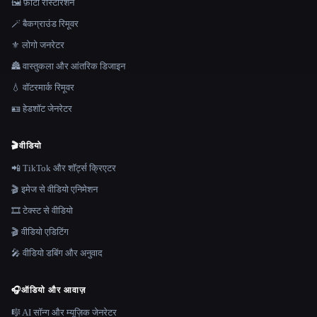
🖼️ फ़ोटो रीस्टोरेशन
🪄 बैकग्राउंड रिमूवर
⚜️ लोगो जनरेटर
🏯 वास्तुकला और आंतरिक डिजाइन
💧 वॉटरमार्क रिमूवर
🪪 हेडशॉट जेनरेटर
🎬
वीडियो
📲 TikTok और शॉर्ट्स क्रिएटर
🎬 इमेज से वीडियो एनिमेशन
🎞️ टेक्स्ट से वीडियो
🎬 वीडियो एडिटिंग
🎤 वीडियो डबिंग और अनुवाद
🎧
ऑडियो और आवाज़
🎼 AI सॉन्ग और म्यूज़िक जेनरेटर