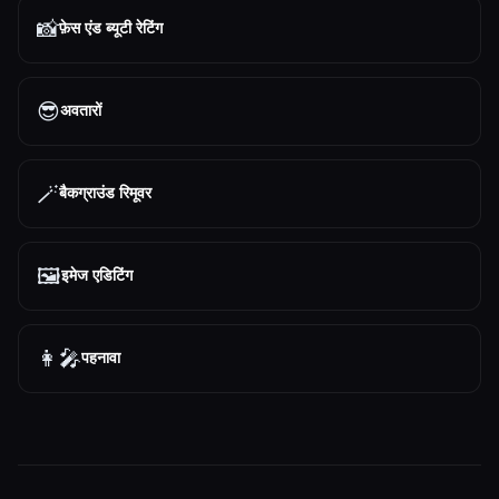
📸
फ़ेस एंड ब्यूटी रेटिंग
😎
अवतारों
🪄
बैकग्राउंड रिमूवर
🖼️
इमेज एडिटिंग
👩‍🎤
पहनावा