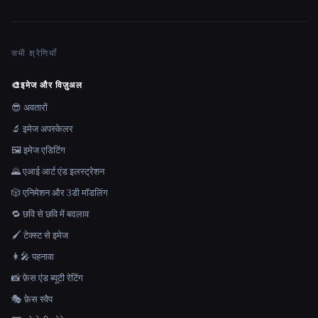
सभी श्रेणियाँ
🎨
इमेज और विज़ुअल
😎 अवतारों
🔬 इमेज अपस्केलर
🖼️ इमेज एडिटिंग
🌄 एआई आर्ट एंड इलस्ट्रेशन
🎲 एनिमेशन और 3डी मॉडलिंग
🔁 छवि से छवि में बदलाव
🖌️ टेक्स्ट से इमेज
👩‍🎤 पहनावा
📸 फ़ेस एंड ब्यूटी रेटिंग
🎭 फ़ेस स्वैप