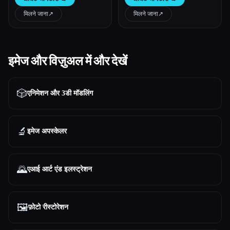
मिलने जाना
↗︎
मिलने जाना
↗︎
इमेज और विज़ुअल में और देखें
🎲
एनिमेशन और 3डी मॉडलिंग
🔬
इमेज अपस्केलर
🌄
एआई आर्ट एंड इलस्ट्रेशन
🖼️
फ़ोटो रीस्टोरेशन