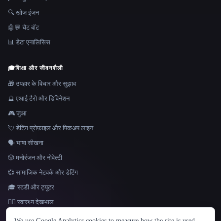
🔍 खोज इंजन
🤖💬 चैट बॉट
📊 डेटा एनालिसिस
🎓
शिक्षा और जीवनशैली
🎁 उपहार के विचार और सुझाव
🔮 एआई टैरो और डिविनेशन
🎮 जुआ
💘 डेटिंग प्रोफ़ाइल और पिकअप लाइन
🗣️ भाषा सीखना
🎲 मनोरंजन और नोवेल्टी
💞 सामाजिक नेटवर्क और डेटिंग
🎓 स्टडी और ट्यूटर
👩‍⚕️ स्वास्थ्य देखभाल
भाषा
We use Google Analytics cookies to measure how the site is used.