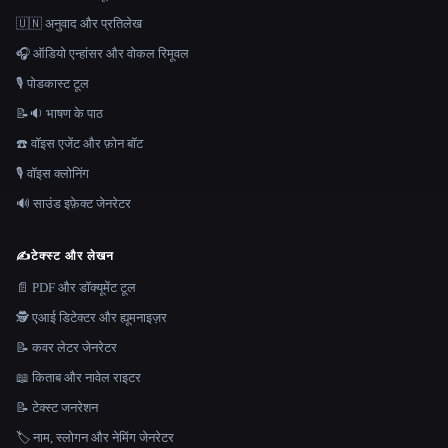
🇺🇳 अनुवाद और प्रतिलेख
🎧 ऑडियो एन्हांसर और वोकल रिमूवल
🎙️ पोडकास्ट टूल
📝🔉 भाषण के पाठ
☎️ वॉइस एजेंट और फ़ोन बॉट
🎙️ वॉइस क्लोनिंग
🔊 साउंड इफ़ेक्ट जेनरेटर
✍️
टेक्स्ट और लेखन
📄 PDF और डॉक्यूमेंट टूल
🕵️ एआई डिटेक्टर और ह्यूमनाइज़र
📝 कवर लेटर जेनरेटर
📖 किताब और नावेल राइटर
📝 टेक्स्ट जनरेशन
🏷️ नाम, स्लोगन और नेमिंग जेनरेटर