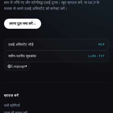
हाथ से जाँचे गए और श्रेणीबद्ध एआई टूल्स। खुद ब्राउज़ करें, या MCP के
माध्यम से अपने एआई असिस्टेंट को कनेक्ट करें।
अपना टूल जमा करें
→
एआई असिस्टेंट जोड़ें
MCP
मशीन-पठनीय सूचकांक
LLMS.TXT
Language
▾
ब्राउज़ करें
Site navigation
सभी श्रेणियाँ
टूल्स की तुलना करें