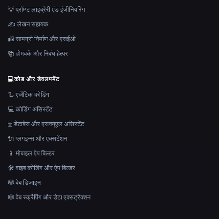
💡 प्रॉम्प्ट लाइब्रेरी एंड इंजीनियरिंग
✍️ लेखन सहायक
📠 सामग्री निर्माण और एसईओ
📚 होमवर्क और निबंध हेल्पर
💻
कोड और डेवलपमेंट
🦾 एजेंटिक कोडिंग
💻 कोडिंग असिस्टेंट
🗄️ डेटाबेस और एसक्यूएल असिस्टेंट
🔌 प्लगइन्स और एक्सटेंशन
📱 मोबाइल ऐप बिल्डर
🛠️ वाइब कोडिंग और ऐप बिल्डर
🕸 वेब डिजाइन
🕸️ वेब स्क्रैपिंग और डेटा एक्सट्रैक्शन