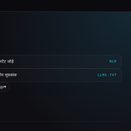
ेंट जोड़ें
MCP
ीय सूचकांक
LLMS.TXT
ge
▾