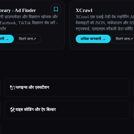
brary - Ad Finder
XCrawl
ब्रेरी डाउनलोडर और विज्ञापन खोजक और
XCrawl एक एआई-रेडी वेब स्क्रैपिंग AP
Facebook, TikTok विज्ञापन सेव करें -
वेबसाइटों को JSON, मार्कडाउन और 
्टोर
स्ट्रक्चर्ड, एलएलएम-फ़्रेंडली डेटा फ़ॉर्मेट
ारी
→
मिलने जाना
↗︎
अधिक जानकारी
→
मिलने जाना
↗︎
🔌
प्लगइन्स और एक्सटेंशन
🛠️
वाइब कोडिंग और ऐप बिल्डर