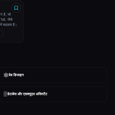
I है, जो
HTML जैसे
 में बदलता है।
🕸
वेब डिजाइन
🗄️
डेटाबेस और एसक्यूएल असिस्टेंट