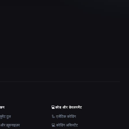
ेखन
💻
कोड और डेवलपमेंट
मेंट टूल
🦾 एजेंटिक कोडिंग
 और ह्यूमनाइज़र
💻 कोडिंग असिस्टेंट