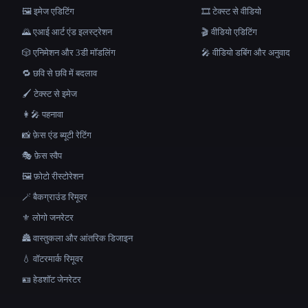
🖼️ इमेज एडिटिंग
🎞️ टेक्स्ट से वीडियो
🌄 एआई आर्ट एंड इलस्ट्रेशन
🎬 वीडियो एडिटिंग
🎲 एनिमेशन और 3डी मॉडलिंग
🎤 वीडियो डबिंग और अनुवाद
🔁 छवि से छवि में बदलाव
🖌️ टेक्स्ट से इमेज
👩‍🎤 पहनावा
📸 फ़ेस एंड ब्यूटी रेटिंग
🎭 फ़ेस स्वैप
🖼️ फ़ोटो रीस्टोरेशन
🪄 बैकग्राउंड रिमूवर
⚜️ लोगो जनरेटर
🏯 वास्तुकला और आंतरिक डिजाइन
💧 वॉटरमार्क रिमूवर
🪪 हेडशॉट जेनरेटर