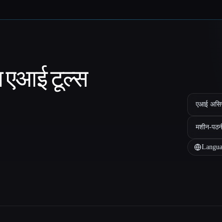
ा एआई टूल्स
एआई असिस्ट
मशीन-पठन
Langua