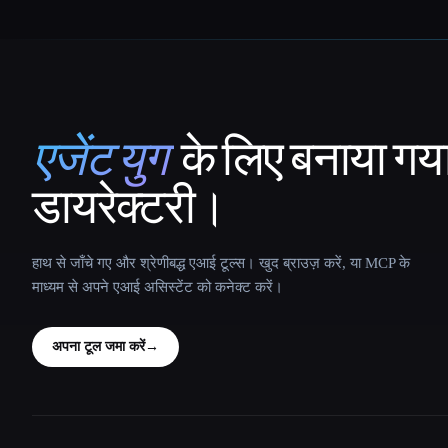
एजेंट युग
के लिए बनाया गय
That AI Collection
डायरेक्टरी।
हाथ से जाँचे गए और श्रेणीबद्ध एआई टूल्स। खुद ब्राउज़ करें, या MCP के
माध्यम से अपने एआई असिस्टेंट को कनेक्ट करें।
अपना टूल जमा करें
→