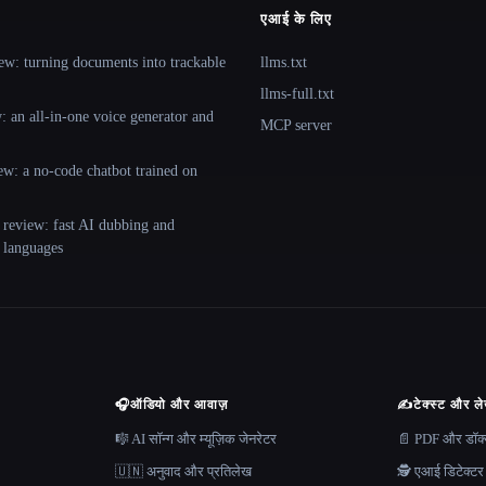
एआई के लिए
ew: turning documents into trackable
llms.txt
llms-full.txt
 an all-in-one voice generator and
MCP server
ew: a no-code chatbot trained on
 review: fast AI dubbing and
+ languages
🎧
ऑडियो और आवाज़
✍️
टेक्स्ट और ल
🎼 AI सॉन्ग और म्यूज़िक जेनरेटर
📄 PDF और डॉक्यू
🇺🇳 अनुवाद और प्रतिलेख
🕵️ एआई डिटेक्टर