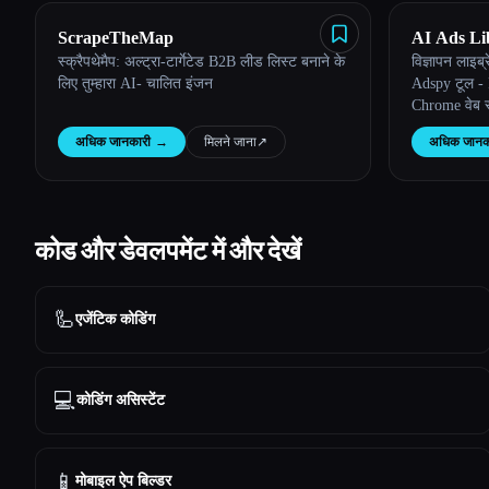
ScrapeTheMap
AI Ads Li
स्क्रैपथेमैप: अल्ट्रा-टार्गेटेड B2B लीड लिस्ट बनाने के
विज्ञापन लाइ
लिए तुम्हारा AI- चालित इंजन
Adspy टूल - 
Chrome वेब स
अधिक जानकारी
→
मिलने जाना
↗︎
अधिक जानक
कोड और डेवलपमेंट में और देखें
🦾
एजेंटिक कोडिंग
💻
कोडिंग असिस्टेंट
📱
मोबाइल ऐप बिल्डर