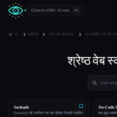
Search 4,000+ AI tools…
⌘
K
घर
श्रेणियाँ
कोड और डेवलपमेंट
वेब स्क्रैपिंग और डेटा एक
श्रेष्ठ
वेब स
Socleads
No-Code 
SocleAds नई जनरेशन का एक सोशल नेटवर्क स्क्रैपर
बस कुछ आसान 