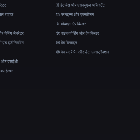
रेटर
🗄️ डेटाबेस और एसक्यूएल असिस्टेंट
ेल राइटर
🔌 प्लगइन्स और एक्सटेंशन
न
📱 मोबाइल ऐप बिल्डर
र नेमिंग जेनरेटर
🛠️ वाइब कोडिंग और ऐप बिल्डर
ेरी एंड इंजीनियरिंग
🕸 वेब डिजाइन
क
🕸️ वेब स्क्रैपिंग और डेटा एक्सट्रैक्शन
माण और एसईओ
ंध हेल्पर