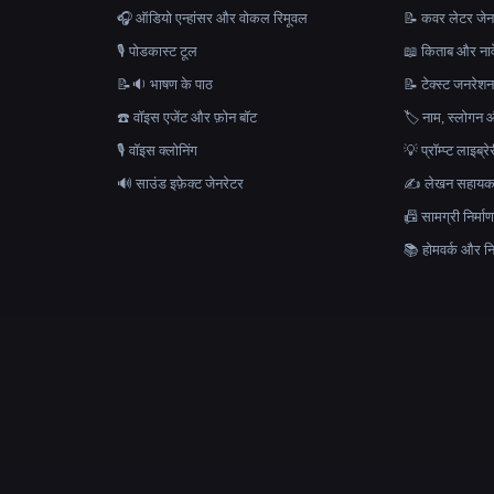
🎧 ऑडियो एन्हांसर और वोकल रिमूवल
📝 कवर लेटर जेन
🎙️ पोडकास्ट टूल
📖 किताब और नाव
📝🔉 भाषण के पाठ
📝 टेक्स्ट जनरेश
☎️ वॉइस एजेंट और फ़ोन बॉट
🏷️ नाम, स्लोगन औ
🎙️ वॉइस क्लोनिंग
💡 प्रॉम्प्ट लाइब्र
🔊 साउंड इफ़ेक्ट जेनरेटर
✍️ लेखन सहाय
📠 सामग्री निर्
📚 होमवर्क और निब