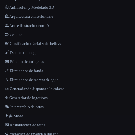
🎲 Animación y Modelado 3D
🏯 Arquitectura e Interiorismo
🌄 Arte e ilustración con IA
😎 avatares
📸 Clasificación facial y de belleza
🖌️ De texto a imagen
🖼️ Edición de imágenes
🪄 Eliminador de fondo
💧 Eliminador de marcas de agua
🪪 Generador de disparos a la cabeza
⚜️ Generador de logotipos
🎭 Intercambio de caras
👩‍🎤 Moda
🖼️ Restauración de fotos
🔁 Variación de imagen a imagen