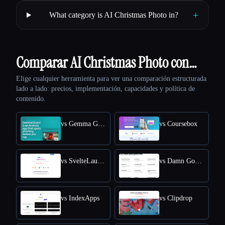
+
What category is AI Christmas Photo in?
Comparar AI Christmas Photo con…
Elige cualquier herramienta para ver una comparación estructurada
lado a lado: precios, implementación, capacidades y política de
contenido.
vs Gemma Guard
vs Coursebox
vs SvelteLaunch
vs Damn Good Tools
vs IndexApps
vs Clipdrop