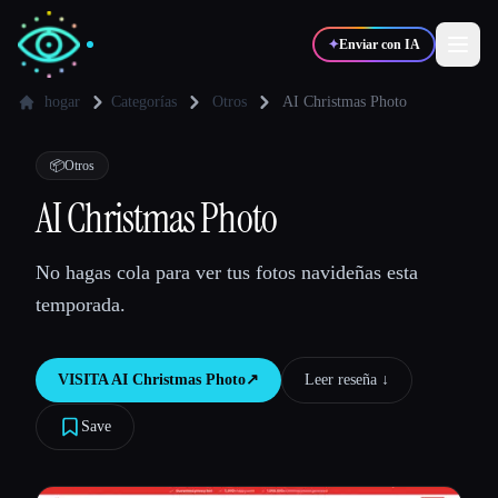
✦
Enviar con IA
hogar
Categorías
Otros
AI Christmas Photo
✍️
🎨
Escritores
Diseñadores
📦
Otros
AI Christmas Photo
💻
📈
Desarrolladores
Marketers
No hagas cola para ver tus fotos navideñas esta
temporada.
🎓
🎬
Estudiantes
Creadores
VISITA
AI Christmas Photo
↗︎
Leer reseña ↓︎
Save
Blog
Comparar herramientas