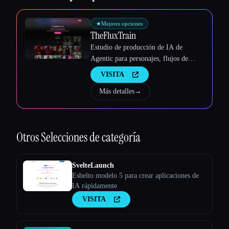
Esc
★
Mejores opciones
TheFluxTrain
Estudio de producción de IA de
Agentic para personajes, flujos de
trabajo y vídeos coherentes
VISITA
Más detalles
→
Otros
Selecciones de categoría
SvelteLaunch
Esbelto modelo 5 para crear aplicaciones de
IA rápidamente
VISITA