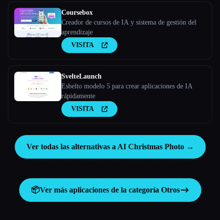
Coursebox
Creador de cursos de IA y sistema de gestión del
aprendizaje
VISITA
SvelteLaunch
Esbelto modelo 5 para crear aplicaciones de IA
rápidamente
VISITA
Ver todas las alternativas a AI Christmas Photo →
📦
Ver más aplicaciones de la categoría
Otros