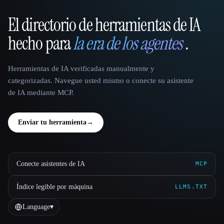
El directorio de herramientas de IA
That AI Collection
hecho para
la era de los agentes
.
Herramientas de IA verificadas manualmente y
categorizadas. Navegue usted mismo o conecte su asistente
de IA mediante MCP.
Enviar tu herramienta
→
Conecte asistentes de IA
MCP
Índice legible por máquina
LLMS.TXT
Language
▾