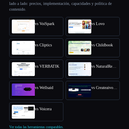
lado a lado: precios, implementación, capacidades y política de
contenido.
vs VoiSpark
vs Lovo
vs Cliptics
vs Childbook
vs VERBATIK
vs NaturalReader
vs Wellsaid
vs Createaivoiceovers
vs Voicera
Ver todas las herramientas comparables.