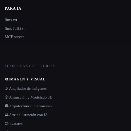
PARA IA
llms.txt
llms-full.txt
MCP server
TODAS LAS CATEGORÍAS
🎨
IMAGEN Y VISUAL
🔬 Ampliador de imágenes
🎲 Animación y Modelado 3D
🏯 Arquitectura e Interiorismo
🌄 Arte e ilustración con IA
😎 avatares