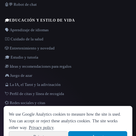
🤖💬 Robot de chat
🎓
EDUCACIÓN Y ESTILO DE VIDA
🗣️ Aprendizaje de idiomas
👩‍⚕️ Cuidado de la salud
🎲 Entretenimiento y novedad
🎓 Estudio y tutoría
🎁 Ideas y recomendaciones para regalos
🎮 Juego de azar
🔮 La IA, el Tarot y la adivinación
💘 Perfil de citas y línea de recogida
💞 Redes sociales y citas
IDIOMA
We use Google Analytics cookies to measure how the site is used.
English
español
Français
Русский
简体中文
You can accept or reject these analytics cookies. The site works
Hindi
either way.
Privacy policy
.
© 2026 That AI Collection. Todos los derechos reservados.
·
Términos de servicios
·
Site information
política de privacidad
·
·
Built with Metatron ★