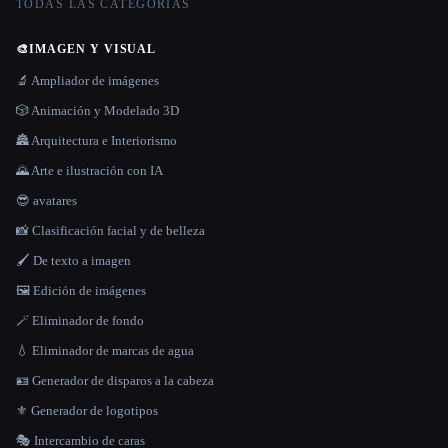
TODAS LAS CATEGORÍAS
🎨
IMAGEN Y VISUAL
🔬 Ampliador de imágenes
🎲 Animación y Modelado 3D
🏯 Arquitectura e Interiorismo
🌄 Arte e ilustración con IA
😎 avatares
📸 Clasificación facial y de belleza
🖌️ De texto a imagen
🖼️ Edición de imágenes
🪄 Eliminador de fondo
💧 Eliminador de marcas de agua
🪪 Generador de disparos a la cabeza
⚜️ Generador de logotipos
🎭 Intercambio de caras