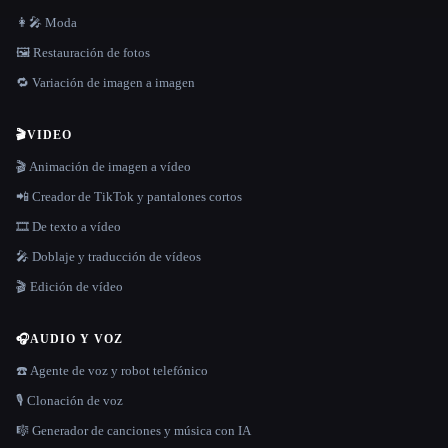
👩‍🎤 Moda
🖼️ Restauración de fotos
🔁 Variación de imagen a imagen
🎬
VIDEO
🎬 Animación de imagen a vídeo
📲 Creador de TikTok y pantalones cortos
🎞️ De texto a vídeo
🎤 Doblaje y traducción de vídeos
🎬 Edición de vídeo
🎧
AUDIO Y VOZ
☎️ Agente de voz y robot telefónico
🎙️ Clonación de voz
🎼 Generador de canciones y música con IA