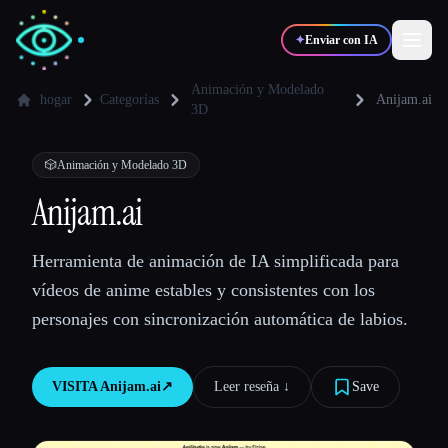
✦
Enviar con IA
Animación y Modelado
hogar
Categorías
Anijam.ai
3D
✍️
🎨
Escritores
Diseñadores
🎲
Animación y Modelado 3D
Anijam.ai
💻
📈
Desarrolladores
Marketers
Herramienta de animación de IA simplificada para
🎓
🎬
Estudiantes
Creadores
vídeos de anime estables y consistentes con los
personajes con sincronización automática de labios.
VISITA
Anijam.ai
↗︎
Leer reseña ↓︎
Save
Blog
Comparar herramientas