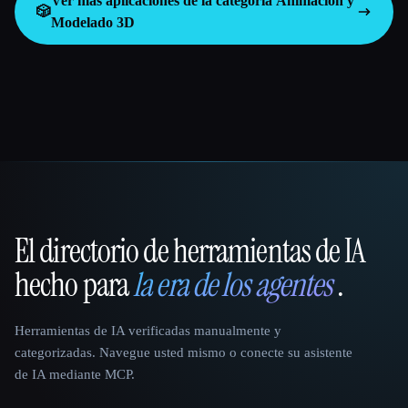
Ver más aplicaciones de la categoría
Animación y
🎲
Modelado 3D
El directorio de herramientas de IA
That AI Collection
hecho para
la era de los agentes
.
Herramientas de IA verificadas manualmente y
categorizadas. Navegue usted mismo o conecte su asistente
de IA mediante MCP.