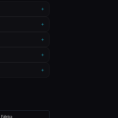
+
+
+
+
+
e Fabrica