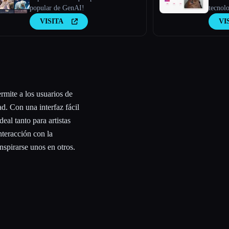
popular de GenAI!
tecnolo
que cre
VISITA
VI
persona
comenta
mite a los usuarios de
d. Con una interfaz fácil
eal tanto para artistas
teracción con la
nspirarse unos en otros.