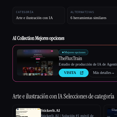
CATEGORÍA
ALTERNATIVAS
Arte e ilustración con IA
6 herramientas similares
Esc
AI Collection Mejores opciones
★
Mejores opciones
TheFluxTrain
Estudio de producción de IA de Agentic
VISITA
Más detalles
→
Arte e ilustración con IA
Selecciones de categoría
StickerIt.AI
StickerIt.AI | Solución #1 móvil de