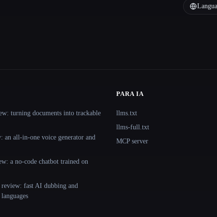
Langua
PARA IA
ew: turning documents into trackable
llms.txt
llms-full.txt
 an all-in-one voice generator and
MCP server
ew: a no-code chatbot trained on
 review: fast AI dubbing and
+ languages