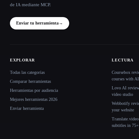
de IA mediante MCP.
Enviar tu herramienta
→
EXPLORAR
LECTURA
Site navigation
Todas las categorías
Coursebox revi
courses with AI
Comparar herramientas
Lovo AI review:
Herramientas por audiencia
video studio
Mejores herramientas 2026
Webbotify revi
Enviar herramienta
your website
Translate.video
subtitles in 75