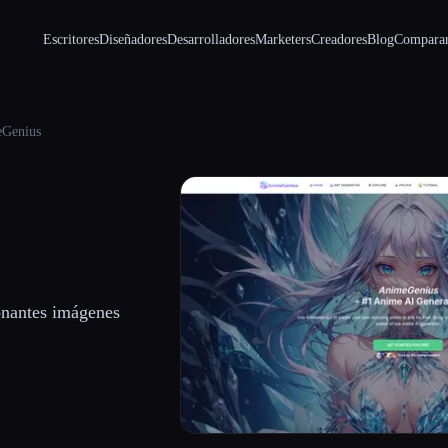
Escritores
Diseñadores
Desarrolladores
Marketers
Creadores
Blog
Compara
Genius
onantes imágenes