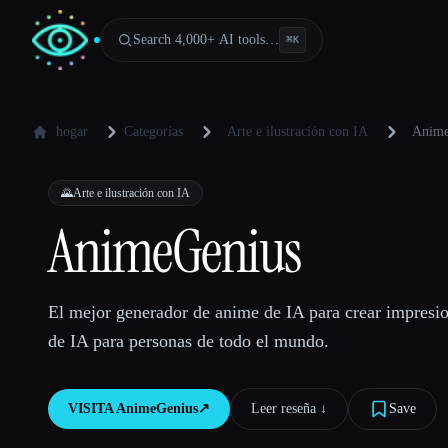
Search 4,000+ AI tools…
⌘
K
hogar
Categorías
Arte e ilustración con IA
Anime
🌄
Arte e ilustración con IA
AnimeGenius
El mejor generador de anime de IA para crear impresi
de IA para personas de todo el mundo.
VISITA
AnimeGenius
↗︎
Leer reseña ↓︎
Save