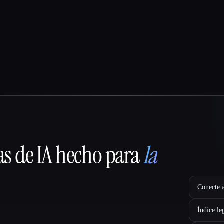
as de IA hecho para
la
Conecte a
Índice le