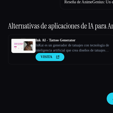
Reseña de AnimeGenius: Un ex
Alternativas de aplicaciones de IA para
A
Ink AI - Tattoo Generator
InKai es un generador de tatuajes con tecnología de
inteligencia artificial que crea diseños de tatuajes
personalizados en función de los comentarios de los
VISITA
usuarios.