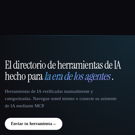
El directorio de herramientas de IA
That AI Collection
hecho para
la era de los agentes
.
Herramientas de IA verificadas manualmente y
categorizadas. Navegue usted mismo o conecte su asistente
de IA mediante MCP.
Enviar tu herramienta
→