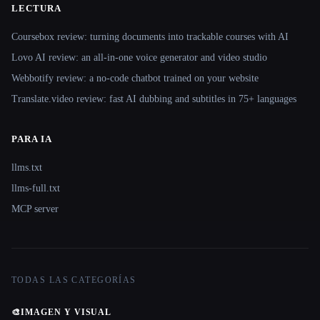
LECTURA
Coursebox review: turning documents into trackable courses with AI
Lovo AI review: an all-in-one voice generator and video studio
Webbotify review: a no-code chatbot trained on your website
Translate.video review: fast AI dubbing and subtitles in 75+ languages
PARA IA
llms.txt
llms-full.txt
MCP server
TODAS LAS CATEGORÍAS
🎨
IMAGEN Y VISUAL