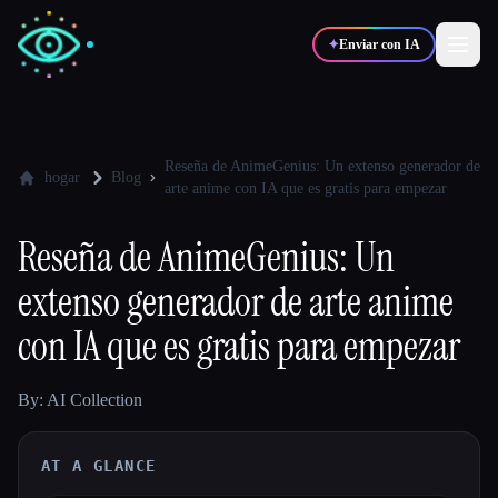
✦
Enviar con IA
✍️
🎨
Escritores
Diseñadores
Reseña de AnimeGenius: Un extenso generador de
hogar
Blog
arte anime con IA que es gratis para empezar
💻
📈
Desarrolladores
Marketers
Reseña de AnimeGenius: Un
extenso generador de arte anime
🎓
🎬
Estudiantes
Creadores
con IA que es gratis para empezar
By: AI Collection
Blog
AT A GLANCE
Comparar herramientas