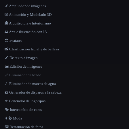
🔬 Ampliador de imágenes
🎲 Animación y Modelado 3D
🏯 Arquitectura e Interiorismo
🌄 Arte e ilustración con IA
😎 avatares
📸 Clasificación facial y de belleza
🖌️ De texto a imagen
🖼️ Edición de imágenes
🪄 Eliminador de fondo
💧 Eliminador de marcas de agua
🪪 Generador de disparos a la cabeza
⚜️ Generador de logotipos
🎭 Intercambio de caras
👩‍🎤 Moda
🖼️ Restauración de fotos