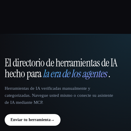
El directorio de herramientas de IA
That AI Collection
hecho para
la era de los agentes
.
Herramientas de IA verificadas manualmente y
categorizadas. Navegue usted mismo o conecte su asistente
de IA mediante MCP.
Enviar tu herramienta
→