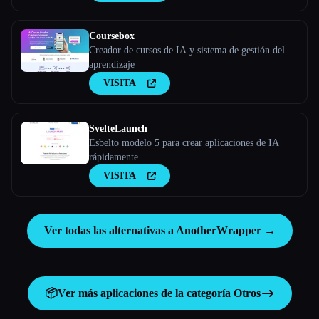
Coursebox
Creador de cursos de IA y sistema de gestión del
aprendizaje
VISITA
SvelteLaunch
Esbelto modelo 5 para crear aplicaciones de IA
rápidamente
VISITA
Ver todas las alternativas a AnotherWrapper →
📦
Ver más aplicaciones de la categoría
Otros