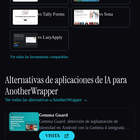
vs Tally Forms
vs Sona
vs LazyApply
Ver todas las herramientas comparables.
Alternativas de aplicaciones de IA para
AnotherWrapper
Ver todas las alternativas a AnotherWrapper →
Gemma Guard
Gemma Guard: detección de suplantación de
identidad en Android con la Gemma 4 integrada en
el dispositivo
VISITA