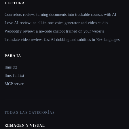
LECTURA
Coursebox review: turning documents into trackable courses with AI
Lovo AI review: an all-in-one voice generator and video studio
Webbotify review: a no-code chatbot trained on your website
Translate.video review: fast AI dubbing and subtitles in 75+ languages
PARA IA
llms.txt
llms-full.txt
MCP server
TODAS LAS CATEGORÍAS
🎨
IMAGEN Y VISUAL