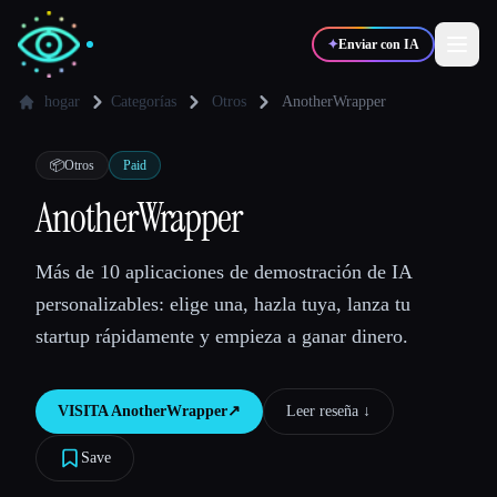
✦
Enviar con IA
hogar
Categorías
Otros
AnotherWrapper
✍️
🎨
Escritores
Diseñadores
📦
Otros
Paid
AnotherWrapper
💻
📈
Desarrolladores
Marketers
Más de 10 aplicaciones de demostración de IA
personalizables: elige una, hazla tuya, lanza tu
🎓
🎬
Estudiantes
Creadores
startup rápidamente y empieza a ganar dinero.
VISITA
AnotherWrapper
↗︎
Leer reseña ↓︎
Blog
Save
Comparar herramientas