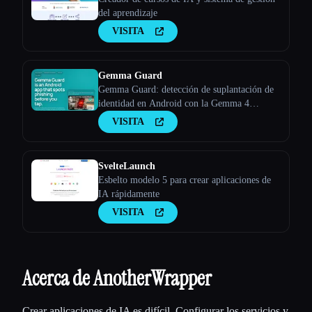
del aprendizaje
VISITA
Gemma Guard
Gemma Guard: detección de suplantación de
identidad en Android con la Gemma 4
integrada en el dispositivo
VISITA
SvelteLaunch
Esbelto modelo 5 para crear aplicaciones de
IA rápidamente
VISITA
Acerca de AnotherWrapper
Crear aplicaciones de IA es difícil. Configurar los servicios y