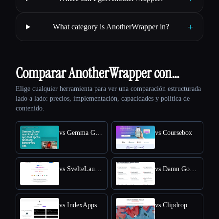
+
What category is AnotherWrapper in?
Comparar AnotherWrapper con…
Elige cualquier herramienta para ver una comparación estructurada
lado a lado: precios, implementación, capacidades y política de
contenido.
vs Gemma Guard
vs Coursebox
vs SvelteLaunch
vs Damn Good Tools
vs IndexApps
vs Clipdrop