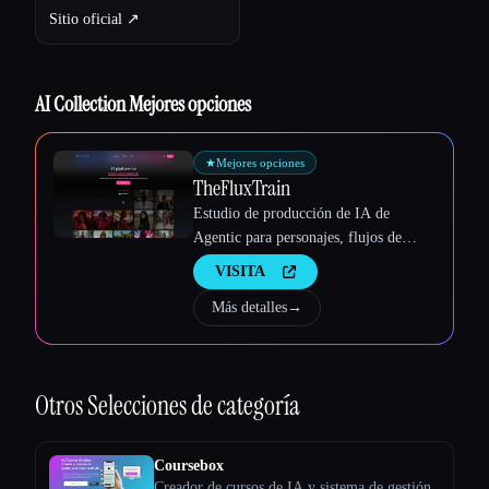
Esc
Sitio oficial ↗︎
AI Collection Mejores opciones
★
Mejores opciones
TheFluxTrain
Estudio de producción de IA de
Agentic para personajes, flujos de
trabajo y vídeos coherentes
VISITA
Más detalles
→
Otros
Selecciones de categoría
Coursebox
Creador de cursos de IA y sistema de gestión