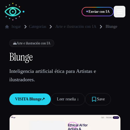
✦
Enviar con IA
hogar
Categorías
Arte e ilustración con IA
Blunge
✍️
🎨
Escritores
Diseñadores
🌄
Arte e ilustración con IA
Blunge
💻
📈
Desarrolladores
Marketers
Inteligencia artificial ética para Artistas e
ilustradores.
🎓
🎬
Estudiantes
Creadores
VISITA
Blunge
↗︎
Leer reseña ↓︎
Save
Blog
Comparar herramientas