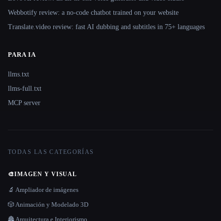
Webbotify review: a no-code chatbot trained on your website
Translate.video review: fast AI dubbing and subtitles in 75+ languages
PARA IA
llms.txt
llms-full.txt
MCP server
TODAS LAS CATEGORÍAS
🎨
IMAGEN Y VISUAL
🔬 Ampliador de imágenes
🎲 Animación y Modelado 3D
🏯 Arquitectura e Interiorismo