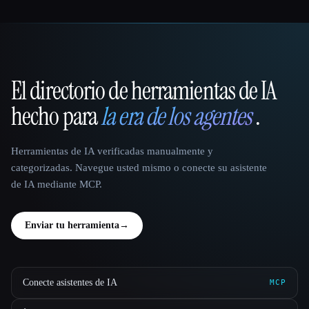
El directorio de herramientas de IA
That AI Collection
hecho para
la era de los agentes
.
Herramientas de IA verificadas manualmente y
categorizadas. Navegue usted mismo o conecte su asistente
de IA mediante MCP.
Enviar tu herramienta
→
Conecte asistentes de IA
MCP