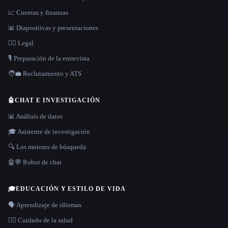
📈 Cuentas y finanzas
📊 Diapositivas y presentaciones
👩‍⚖️ Legal
🎙️ Preparación de la entrevista
🧑‍💼 Reclutamiento y ATS
🤖
CHAT E INVESTIGACIÓN
📊 Análisis de datos
🎓 Asistente de investigación
🔍 Los motores de búsqueda
🤖💬 Robot de chat
🎓
EDUCACIÓN Y ESTILO DE VIDA
🗣️ Aprendizaje de idiomas
👩‍⚕️ Cuidado de la salud