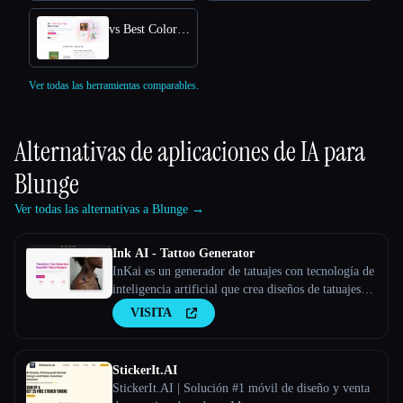
vs Best Coloring Pages AI
Ver todas las herramientas comparables.
Alternativas de aplicaciones de IA para
Blunge
Ver todas las alternativas a Blunge →
Ink AI - Tattoo Generator
InKai es un generador de tatuajes con tecnología de
inteligencia artificial que crea diseños de tatuajes
personalizados en función de los comentarios de los
VISITA
usuarios.
StickerIt.AI
StickerIt.AI | Solución #1 móvil de diseño y venta