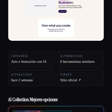
Todas las categorías
Acerca de
CATEGORÍA
ALTERNATIVAS
Arte e ilustración con IA
6 herramientas similares
ACTUALIZADO
FUENTE
hace 2 semanas
Sitio oficial ↗︎
AI Collection Mejores opciones
Esc