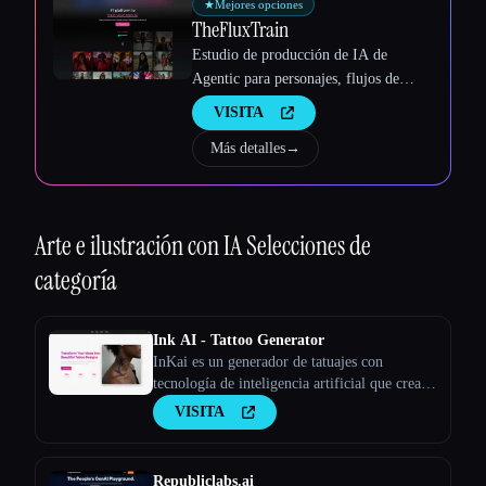
★
Mejores opciones
TheFluxTrain
Estudio de producción de IA de
Agentic para personajes, flujos de
trabajo y vídeos coherentes
VISITA
Más detalles
→
Arte e ilustración con IA
Selecciones de
categoría
Ink AI - Tattoo Generator
InKai es un generador de tatuajes con
tecnología de inteligencia artificial que crea
diseños de tatuajes personalizados en función
VISITA
de los comentarios de los usuarios.
Republiclabs.ai