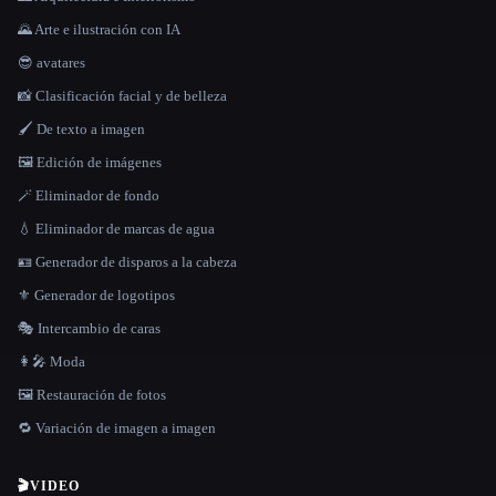
🌄 Arte e ilustración con IA
😎 avatares
📸 Clasificación facial y de belleza
🖌️ De texto a imagen
🖼️ Edición de imágenes
🪄 Eliminador de fondo
💧 Eliminador de marcas de agua
🪪 Generador de disparos a la cabeza
⚜️ Generador de logotipos
🎭 Intercambio de caras
👩‍🎤 Moda
🖼️ Restauración de fotos
🔁 Variación de imagen a imagen
🎬
VIDEO