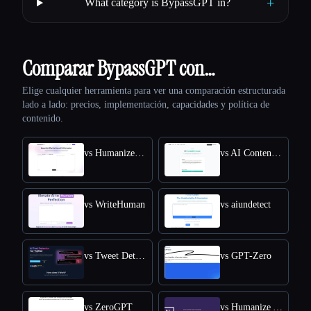
+
What category is BypassGPT in?
Comparar BypassGPT con…
Elige cualquier herramienta para ver una comparación estructurada
lado a lado: precios, implementación, capacidades y política de
contenido.
vs HumanizeAI.com
vs AI Content Detector by Leap AI
vs WriteHuman
vs aiundetect
vs Tweet Detective
vs GPT-Zero
vs ZeroGPT
vs Humanize AI Text