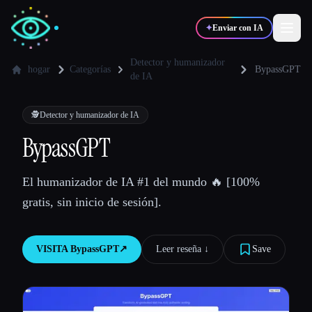
✦
Enviar con IA
Detector y humanizador
hogar
Categorías
BypassGPT
de IA
✍️
🎨
Escritores
Diseñadores
🕵️
Detector y humanizador de IA
BypassGPT
💻
📈
Desarrolladores
Marketers
El humanizador de IA #1 del mundo 🔥 [100%
🎓
🎬
Estudiantes
Creadores
gratis, sin inicio de sesión].
VISITA
BypassGPT
↗︎
Leer reseña ↓︎
Save
Blog
Comparar herramientas