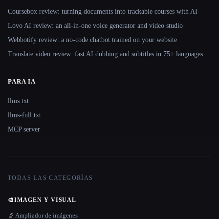
Coursebox review: turning documents into trackable courses with AI
Lovo AI review: an all-in-one voice generator and video studio
Webbotify review: a no-code chatbot trained on your website
Translate.video review: fast AI dubbing and subtitles in 75+ languages
PARA IA
llms.txt
llms-full.txt
MCP server
TODAS LAS CATEGORÍAS
🎨
IMAGEN Y VISUAL
🔬 Ampliador de imágenes