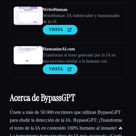
WriteHuman
WriteHuman: IA indetectable y humanizador
de la IA
VISITA
HumanizeAI.com
Transforma el texto generado por la IA en
una escritura similar a la humana con
Humanize AI
VISITA
Acerca de BypassGPT
Únete a más de 50 000 escritores que utilizan BypassGPT
para eludir la detección de la IA. BypassGPT: ¡Transforma
el texto de la IA en contenido 100% humano al instante! 🔥
La herramienta humanizadora de IA más avanzada. ¡Gratis