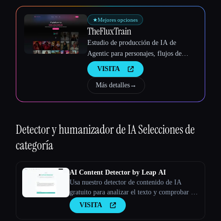
Esc
★
Mejores opciones
TheFluxTrain
Estudio de producción de IA de
Agentic para personajes, flujos de
trabajo y vídeos coherentes
VISITA
Más detalles
→
Detector y humanizador de IA
Selecciones de
categoría
AI Content Detector by Leap AI
Usa nuestro detector de contenido de IA
gratuito para analizar el texto y comprobar si
lo ha generado la IA o no. Herramienta AI
VISITA
Checker, 100% gratis para siempre.