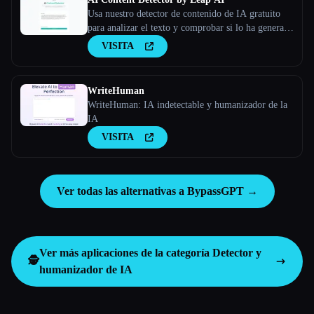
Usa nuestro detector de contenido de IA gratuito
para analizar el texto y comprobar si lo ha generado
la IA o no. Herramienta AI Checker, 100% gratis
VISITA
para siempre.
WriteHuman
WriteHuman: IA indetectable y humanizador de la
IA
VISITA
Ver todas las alternativas a BypassGPT →
Ver más aplicaciones de la categoría
Detector y
🕵️
humanizador de IA