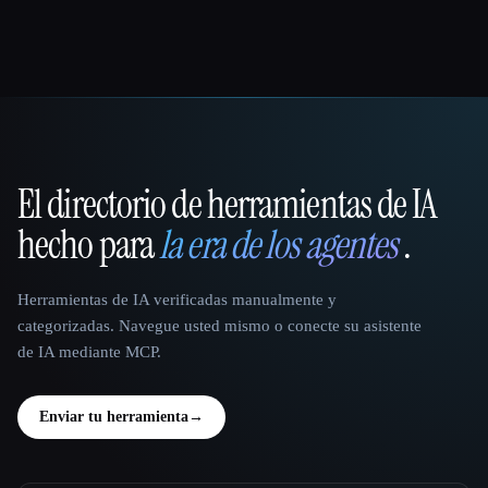
El directorio de herramientas de IA
That AI Collection
hecho para
la era de los agentes
.
Herramientas de IA verificadas manualmente y
categorizadas. Navegue usted mismo o conecte su asistente
de IA mediante MCP.
Enviar tu herramienta
→