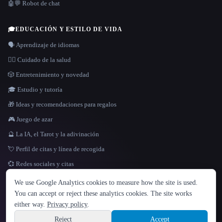
🤖💬 Robot de chat
🎓
EDUCACIÓN Y ESTILO DE VIDA
🗣️ Aprendizaje de idiomas
👩‍⚕️ Cuidado de la salud
🎲 Entretenimiento y novedad
🎓 Estudio y tutoría
🎁 Ideas y recomendaciones para regalos
🎮 Juego de azar
🔮 La IA, el Tarot y la adivinación
💘 Perfil de citas y línea de recogida
💞 Redes sociales y citas
IDIOMA
We use Google Analytics cookies to measure how the site is used.
English
español
Français
Русский
简体中文
You can accept or reject these analytics cookies. The site works
Hindi
either way.
Privacy policy
.
© 2026 That AI Collection. Todos los derechos reservados.
·
Términos de servicios
·
Site information
política de privacidad
·
·
Built with Metatron ★
Reject
Accept