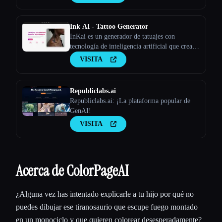
Ink AI - Tattoo Generator
InKai es un generador de tatuajes con
tecnología de inteligencia artificial que crea
diseños de tatuajes personalizados en función
VISITA
de los comentarios de los usuarios.
Republiclabs.ai
Republiclabs.ai: ¡La plataforma popular de
GenAI!
VISITA
Acerca de ColorPageAI
¿Alguna vez has intentado explicarle a tu hijo por qué no
puedes dibujar ese tiranosaurio que escupe fuego montado
en un monociclo y que quieren colorear desesperadamente?