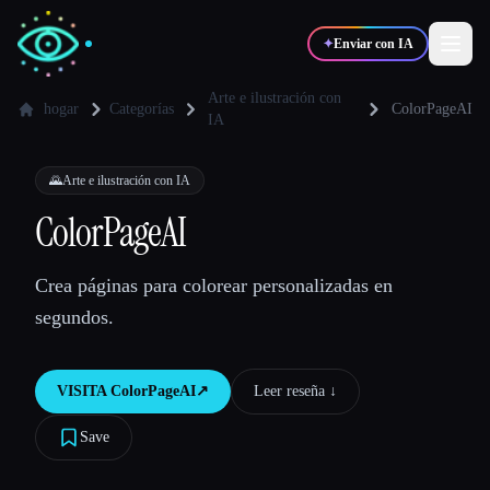
✦
Enviar con IA
Arte e ilustración con
hogar
Categorías
ColorPageAI
IA
✍️
🎨
Escritores
Diseñadores
🌄
Arte e ilustración con IA
ColorPageAI
💻
📈
Desarrolladores
Marketers
Crea páginas para colorear personalizadas en
🎓
🎬
Estudiantes
Creadores
segundos.
VISITA
ColorPageAI
↗︎
Leer reseña ↓︎
Blog
Save
Comparar herramientas