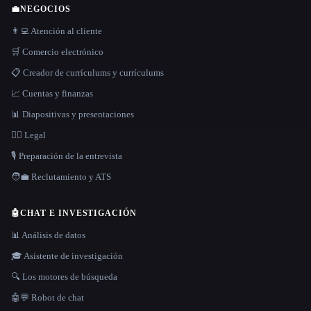
💼
NEGOCIOS
👨‍💻 Atención al cliente
🛒 Comercio electrónico
📋 Creador de currículums y currículums
📈 Cuentas y finanzas
📊 Diapositivas y presentaciones
👩‍⚖️ Legal
🎙️ Preparación de la entrevista
🧑‍💼 Reclutamiento y ATS
🤖
CHAT E INVESTIGACIÓN
📊 Análisis de datos
🎓 Asistente de investigación
🔍 Los motores de búsqueda
🤖💬 Robot de chat