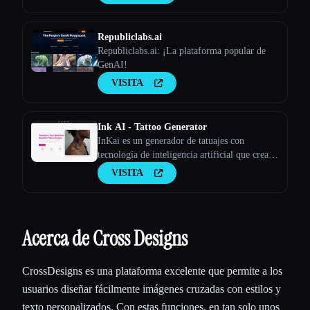
Republiclabs.ai
Republiclabs.ai: ¡La plataforma popular de
GenAI!
VISITA
Ink AI - Tattoo Generator
InKai es un generador de tatuajes con
tecnología de inteligencia artificial que crea
diseños de tatuajes personalizados en función
VISITA
de los comentarios de los usuarios.
Acerca de Cross Designs
CrossDesigns es una plataforma excelente que permite a los
usuarios diseñar fácilmente imágenes cruzadas con estilos y
texto personalizados. Con estas funciones, en tan solo unos