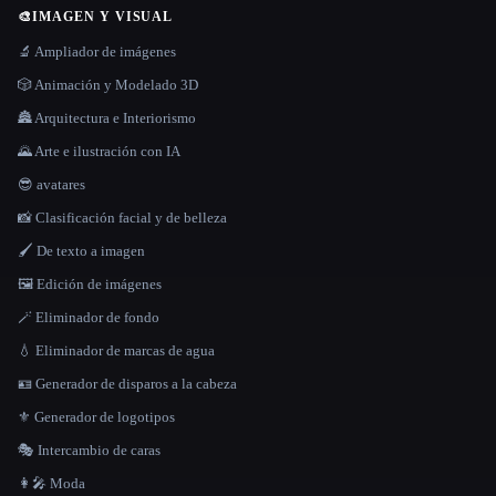
🎨
IMAGEN Y VISUAL
🔬 Ampliador de imágenes
🎲 Animación y Modelado 3D
🏯 Arquitectura e Interiorismo
🌄 Arte e ilustración con IA
😎 avatares
📸 Clasificación facial y de belleza
🖌️ De texto a imagen
🖼️ Edición de imágenes
🪄 Eliminador de fondo
💧 Eliminador de marcas de agua
🪪 Generador de disparos a la cabeza
⚜️ Generador de logotipos
🎭 Intercambio de caras
👩‍🎤 Moda