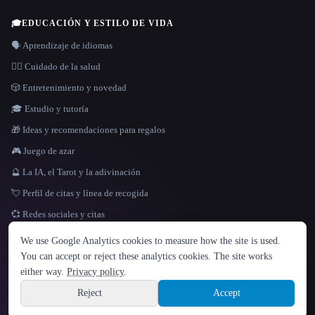
🎓
EDUCACIÓN Y ESTILO DE VIDA
🗣️ Aprendizaje de idiomas
👩‍⚕️ Cuidado de la salud
🎲 Entretenimiento y novedad
🎓 Estudio y tutoría
🎁 Ideas y recomendaciones para regalos
🎮 Juego de azar
🔮 La IA, el Tarot y la adivinación
💘 Perfil de citas y línea de recogida
💞 Redes sociales y citas
IDIOMA
We use Google Analytics cookies to measure how the site is used.
English
español
Français
Русский
简体中文
You can accept or reject these analytics cookies. The site works
Hindi
either way.
Privacy policy
.
© 2026 That AI Collection. Todos los derechos reservados.
·
Términos de servicios
·
Site information
política de privacidad
·
·
Built with Metatron ★
Reject
Accept
build de3d624c
Sign up