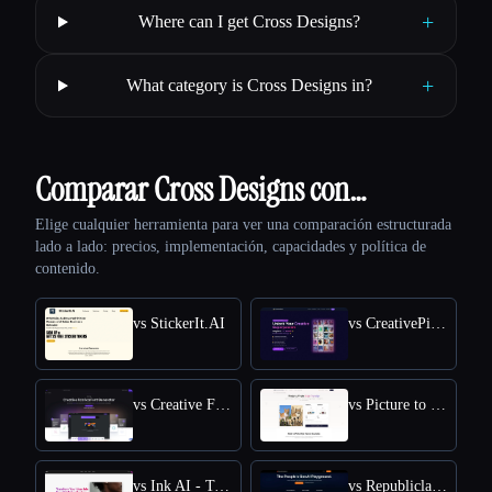
+
Where can I get Cross Designs?
+
What category is Cross Designs in?
Comparar Cross Designs con…
Elige cualquier herramienta para ver una comparación estructurada
lado a lado: precios, implementación, capacidades y política de
contenido.
vs StickerIt.AI
vs CreativePixel
vs Creative Fabrica
vs Picture to Drawing
vs Ink AI - Tattoo Generator
vs Republiclabs.ai