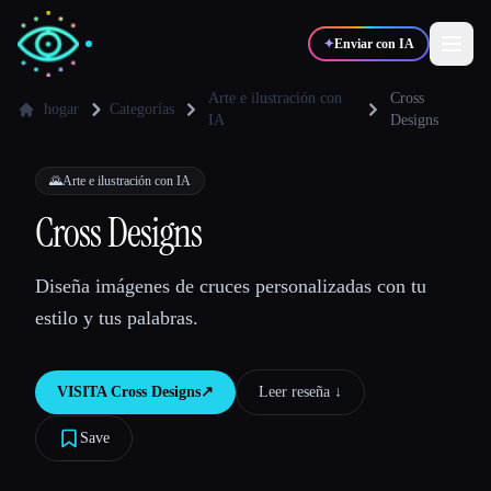
✦
Enviar con IA
Arte e ilustración con
Cross
hogar
Categorías
IA
Designs
✍️
🎨
Escritores
Diseñadores
🌄
Arte e ilustración con IA
Cross Designs
💻
📈
Desarrolladores
Marketers
Diseña imágenes de cruces personalizadas con tu
🎓
🎬
Estudiantes
Creadores
estilo y tus palabras.
VISITA
Cross Designs
↗︎
Leer reseña ↓︎
Blog
Save
Comparar herramientas