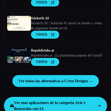
personalizados en función de los comentarios de los
VISITA
usuarios.
StickerIt.AI
StickerIt.AI | Solución #1 móvil de diseño y venta
de pegatinas basada en IA
VISITA
Republiclabs.ai
Republiclabs.ai: ¡La plataforma popular de GenAI!
VISITA
Ver todas las alternativas a Cross Designs →
Ver más aplicaciones de la categoría
Arte e
🌄
ilustración con IA