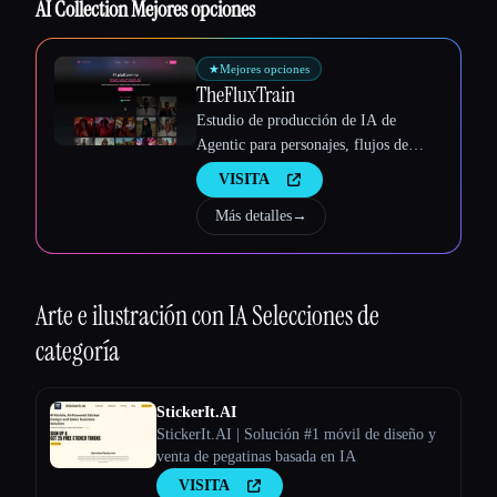
AI Collection Mejores opciones
Esc
★
Mejores opciones
TheFluxTrain
Estudio de producción de IA de
Agentic para personajes, flujos de
trabajo y vídeos coherentes
VISITA
Más detalles
→
Arte e ilustración con IA
Selecciones de
categoría
StickerIt.AI
StickerIt.AI | Solución #1 móvil de diseño y
venta de pegatinas basada en IA
VISITA