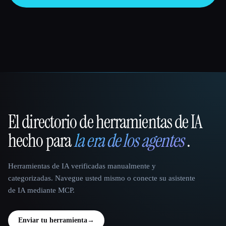
El directorio de herramientas de IA
That AI Collection
hecho para
la era de los agentes
.
Herramientas de IA verificadas manualmente y
categorizadas. Navegue usted mismo o conecte su asistente
de IA mediante MCP.
Enviar tu herramienta
→